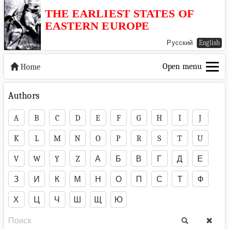
THE EARLIEST STATES OF
EASTERN EUROPE
Русский
English
Open menu
Home
Authors
A
B
C
D
E
F
G
H
I
J
K
L
M
N
O
P
R
S
T
U
V
W
Y
Z
А
Б
В
Г
Д
Е
З
И
К
М
Н
О
П
С
Т
Ф
Х
Ц
Ч
Ш
Щ
Ю