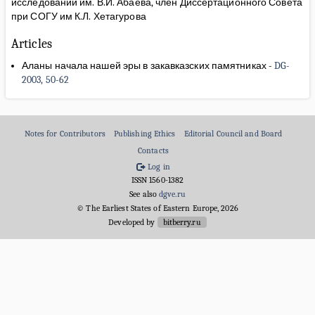
исследований им. В.И. Абаева, член Диссертационного Совета
при СОГУ им К.Л. Хетагурова
Articles
Аланы начала нашей эры в закавказских памятниках
-
DG-
2003, 50-62
Notes for Contributors
Publishing Ethics
Editorial Council and Board
Contacts
Log in
ISSN 1560-1382
See also
dgve.ru
© The Earliest States of Eastern Europe, 2026
Developed by
bitberry.ru