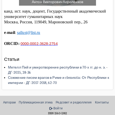
Антон Викторович Короленков
канд. ист. наук, доцент, Государственный академический
университет гуманитарных наук
Москва, Россия,
119049, Мароновский пер., 26
e-mail
:
sallust
@
list
.
ru
ORCID:
0000-0002-3628-2754
Статьи
Метелл Пий и умиротворение республики в 70-х гг. до н. э.
-
ДГ-2025, 28-36
Сожжение писем врагов в Риме и clementia: От Республики к
империи
-
ДГ-2017-2018, 62-70
Авторам
Публикационная этика
Редсовет и редколлегия
Контакты
Войти
ISSN 1560-1382