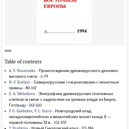
ооо
Table of contents
A. V. Nazarenko
-
Происхождение древнерусского денежно-
весового счета
-
5-79
N. F. Kotlyar
-
Севернорусские («черниговские») монетные
гривны
-
80-142
E. A. Melnikova
-
Эпиграфика древнерусских платежных
слитков (в связи с надписями на гривнах клада из Бюрге,
Готланд)
-
143-150
P. G. Gaidukov
,
V. L. Yanin
-
Новгородский клад
западноевропейских и византийских монет конца X —
первой половины XI в.
-
151-170
T. Pushkina
-
Новый Гнездовский клад
-
171-186