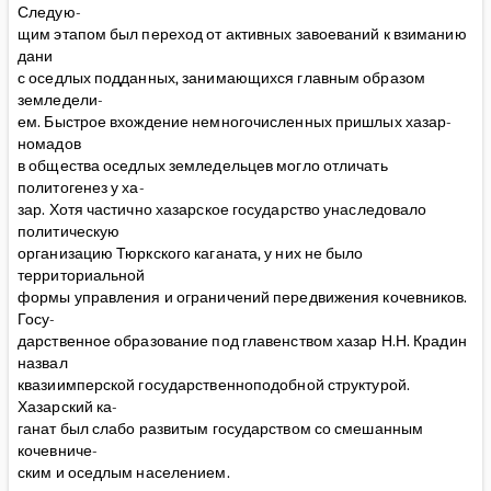
Следую-
щим этапом был переход от активных завоеваний к взиманию
дани
с оседлых подданных, занимающихся главным образом
земледели-
ем. Быстрое вхождение немногочисленных пришлых хазар-
номадов
в общества оседлых земледельцев могло отличать
политогенез у ха-
зар. Хотя частично хазарское государство унаследовало
политическую
организацию Тюркского каганата, у них не было
территориальной
формы управления и ограничений передвижения кочевников.
Госу-
дарственное образование под главенством хазар Н.Н. Крадин
назвал
квазиимперской государственноподобной структурой.
Хазарский ка-
ганат был слабо развитым государством со смешанным
кочевниче-
ским и оседлым населением.