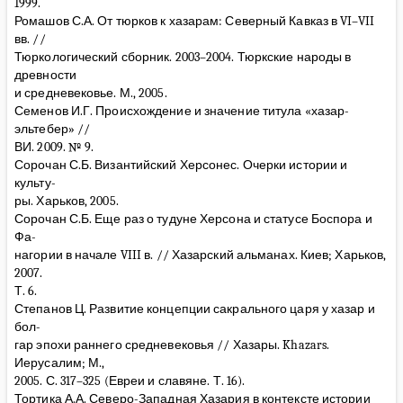
1999.
Ромашов С.А. От тюрков к хазарам: Северный Кавказ в VI–VII
вв. //
Тюркологический сборник. 2003–2004. Тюркские народы в
древности
и средневековье. М., 2005.
Семенов И.Г. Происхождение и значение титула «хазар-
эльтебер» //
ВИ. 2009. № 9.
Сорочан С.Б. Византийский Херсонес. Очерки истории и
культу-
ры. Харьков, 2005.
Сорочан С.Б. Еще раз о тудуне Херсона и статусе Боспора и
Фа-
нагории в начале VIII в. // Хазарский альманах. Киев; Харьков,
2007.
Т. 6.
Степанов Ц. Развитие концепции сакрального царя у хазар и
бол-
гар эпохи раннего средневековья // Хазары. Khazars.
Иерусалим; М.,
2005. С. 317–325 (Евреи и славяне. Т. 16).
Тортика А.А. Северо-Западная Хазария в контексте истории