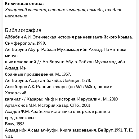
Ключевые слова:
Хазарский каганат, степная империя, номады, оседлое
население
Библиография
Айбабин А.И. Этническая история ранневизантийского Крыма.
Симферополь, 1999.
Ал-Бируни Абу-р-Райхан Мухаммад ибн Ахмад. Памятники
минув-
ших поколений // Ал-Бируни Абу-р-Райхан Мухаммад ибн
Ахмад. Из-
бранные произведения. М., 1957.
Ал-Бируни. Асар ал-бакийа. Лейпциг, 1878.
Аликберов А.К. Ранние хазары (до 652/653г.), тюрки и
Хазарский
каганат // Хазары: Миф и история. Иерусалим; М., 2010.
Артамонов М.И. История хазар. СПб., 2001
Асадов Ф.М. Арабские источники о тюрках в раннее
средневековье.
Баку, 1993.
Ахмад ибн А‘сам ал-Куфи. Книга завоевания. Бейрут, 1991. Т. II,
VIII.