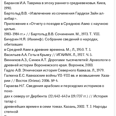
Баранов И.А. Таврика в эпоху раннего средневековья. Киев,
1990.
Бартольд В.В. <Извлечение из сочинения Гардизи Зайн ал-
ахбар>.
Приложение к «Отчету о поездке в Среднюю Азию с научною
целью.
1983–1984 гг.» // Бартольд В.В. Сочинения. М., 1973. Т. VIII.
Бичурин Н.Я. (Иакинф). Собрание сведений о народах,
обитавших
в Средней Азии в древние времена. М.; Л., 1950. Т. 1.
Васильев А.А. Готы в Крыму // ИГАИМК. Л., 1927. Ч. 5.
Винников А.З., Синюк А.Т. Дорогами тысячелетий: Археологи о
древней истории Воронежского края. Воронеж, 2003.
Гадло А.В. Этническая история Северного Кавказа. Л., 1979.
Галкина Е.С. Кавказские войны VII–VIII вв. и возвышение Хаза-
рии // Восток (Oriens). 2006. № 4.
Гараева Н.Г. Сведения арабских и персидских историков о
похо-
дах к северу от Дербента (22/642–643 и 119/737 гг.) // История
татар с
древнейших времен в семи томах. Казань, 2002. Т. I: Народы
степной