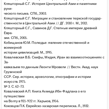
Кляшторный С.Г. История Центральной Азии и памятники
руни-
ческого письма. СПб., 2003.
Кляшторный С.Г. Миграции и становление тюркской государ-
ственности в Центральной Азии // ДГ. 2010 г. М., 2012.
Кляшторный С.Г., Савинов Д.Г. Степные империи древней
Евра-
зии. СПб., 2005.
Кобищанов Ю.М. Полюдье: явление отечественной и
всемирной
истории цивилизаций. М., 1995.
Ковалевская В.Б. Скифы, Мидия, Иран во взаимоотношениях с
За-
кавказьем по данным Леонти Мровели // Вестн. Акад. наук
Грузинской
ССР. Сер. истории, археологии, этнографии и истории
искусств. 1975.
№ 3. С. 62–73.
Ковалевский А.П. Книга Ахмеда Ибн-Фадлана о его
путешествии
на Волгу в 921–922 гг. Харьков, 1956.
Коковцов П.К. Еврейско-хазарская переписка. Л., 1932.