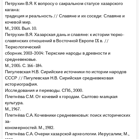
Петрухин В.Я. К вопросу о сакральном статусе хазарского
кагана:
традиция и реальность // Славяне и их соседи: Славяне и
кочевой мир.
М., 2001. Вып. 10.
Петрухин В.Я. Хазарская дань и славяне: к истории тюрко-
славянских отношений в Восточной Европе IX в. //
Тюркологический
сборник. 2003–2004: Тюркские народы в древности и
средневековье.
М., 2005. С. 166–184.
Пигулевская Н.В. Сирийские источники по истории народов
СССР // Пигулевская Н.В. Сирийская средневековая
историография.
Исследования и переводы. СПб., 2000.
Плетнёва С.М. От кочевий к городам. Салтово-маяцкая
культура.
М., 1967.
Плетнёва С.А. Кочевники средневековья: поиск исторических
за-
кономерностей. М., 1982.
Плетнёва С.А. Очерки хазарской археологии. Иерусалим; М.,