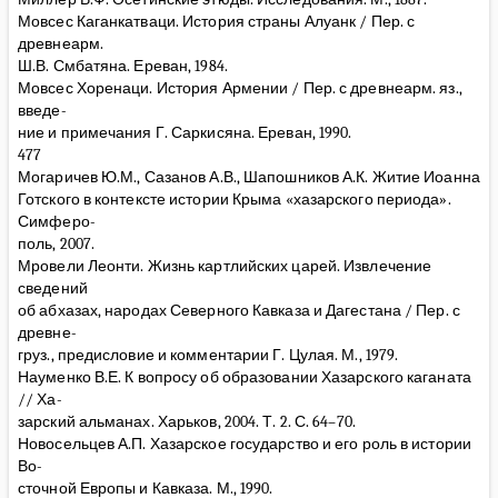
Мовсес Каганкатваци. История страны Алуанк / Пер. с
древнеарм.
Ш.В. Смбатяна. Ереван, 1984.
Мовсес Хоренаци. История Армении / Пер. с древнеарм. яз.,
введе-
ние и примечания Г. Саркисяна. Ереван, 1990.
477
Могаричев Ю.М., Сазанов А.В., Шапошников А.К. Житие Иоанна
Готского в контексте истории Крыма «хазарского периода».
Симферо-
поль, 2007.
Мровели Леонти. Жизнь картлийских царей. Извлечение
сведений
об абхазах, народах Северного Кавказа и Дагестана / Пер. с
древне-
груз., предисловие и комментарии Г. Цулая. М., 1979.
Науменко В.Е. К вопросу об образовании Хазарского каганата
// Ха-
зарский альманах. Харьков, 2004. Т. 2. С. 64–70.
Новосельцев А.П. Хазарское государство и его роль в истории
Во-
сточной Европы и Кавказа. М., 1990.