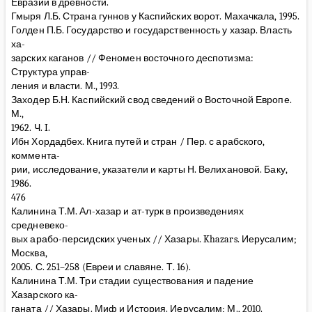
Евразии в древности.
Гмыря Л.Б. Страна гуннов у Каспийских ворот. Махачкала, 1995.
Голден П.Б. Государство и государственность у хазар. Власть
ха-
зарских каганов // Феномен восточного деспотизма:
Структура управ-
ления и власти. М., 1993.
Заходер Б.Н. Каспийский свод сведений о Восточной Европе.
М.,
1962. Ч. I.
Ибн Хордадбех. Книга путей и стран / Пер. с арабского,
коммента-
рии, исследование, указатели и карты Н. Велихановой. Баку,
1986.
476
Калинина Т.М. Ал-хазар и ат-турк в произведениях
средневеко-
вых арабо-персидских ученых // Хазары. Khazars. Иерусалим;
Москва,
2005. С. 251–258 (Евреи и славяне. Т. 16).
Калинина Т.М. Три стадии существования и падение
Хазарского ка-
ганата // Хазары. Миф и История. Иерусалим; М., 2010.