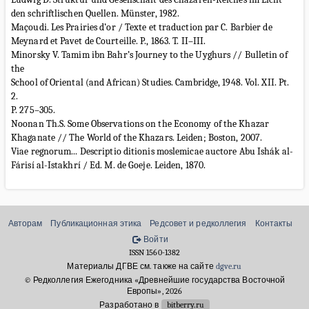
den schriftlischen Quellen. Münster, 1982.
Maçoudi. Les Prairies d’or / Texte et traduction par C. Barbier de
Meynard et Pavet de Courteille. P., 1863. T. II–III.
Minorsky V. Tamim ibn Bahr’s Journey to the Uyghurs // Bulletin of
the
School of Oriental (and African) Studies. Cambridge, 1948. Vol. XII. Pt.
2.
P. 275–305.
Noonan Th.S. Some Observations on the Economy of the Khazar
Khaganate // The World of the Khazars. Leiden; Boston, 2007.
Viae regnorum... Descriptio ditionis moslemicae auctore Abu Ishák al-
Fárisí al-Istakhrí / Ed. M. de Goeje. Leiden, 1870.
Авторам
Публикационная этика
Редсовет и редколлегия
Контакты
Войти
ISSN 1560-1382
Материалы ДГВЕ см. также на сайте
dgve.ru
© Редколлегия Ежегодника «Древнейшие государства Восточной
Европы», 2026
Разработано в
bitberry.ru