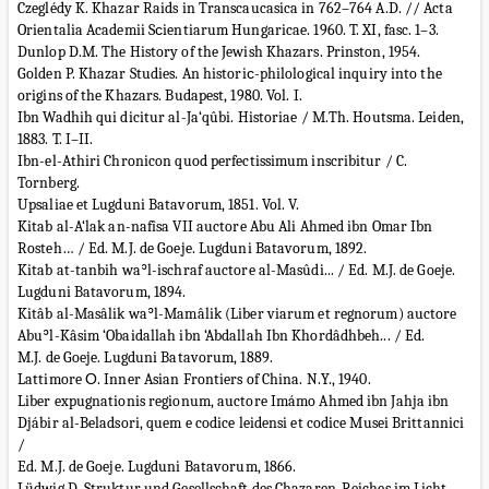
Czeglédy K. Khazar Raids in Transcaucasica in 762–764 A.D. // Acta
Orientalia Academii Sсientiarum Hungaricae. 1960. T. XI, fasc. 1–3.
Dunlop D.M. The History of the Jewish Khazars. Prinston, 1954.
Golden P. Khazar Studies. An historiс-philological inquiry into the
origins of the Khazars. Budapest, 1980. Vol. I.
Ibn Wadhih qui dicitur al-Ja‘qûbi. Historiae / M.Th. Houtsma. Leiden,
1883. T. I–II.
Ibn-el-Athiri Chronicon quod perfectissimum inscribitur / C.
Tornberg.
Upsaliae et Lugduni Batavorum, 1851. Vol. V.
Kitab al-A‘lak an-nafîsa VII auctore Abu Ali Ahmed ibn Omar Ibn
Rosteh… / Ed. M.J. de Goeje. Lugduni Batavorum, 1892.
Kitab at-tanbih waʾl-ischraf auctore al-Masûdi... / Ed. M.J. de Goeje.
Lugduni Batavorum, 1894.
Kitâb al-Masâlik waʾl-Mamâlik (Liber viarum et regnorum) auctore
Abuʾl-Kâsim ‘Obaidallah ibn ‘Abdallah Ibn Khordâdhbeh... / Ed.
M.J. de Goeje. Lugduni Batavorum, 1889.
Lattimore О. Inner Asian Frontiers of China. N.Y., 1940.
Liber expugnationis regionum, auctore Imámo Ahmed ibn Jahja ibn
Djábir al-Beladsori, quem e codice leidensi et codice Musei Brittannici
/
Ed. M.J. de Goeje. Lugduni Batavorum, 1866.
Lüdwig D. Struktur und Gesellschaft des Chazaren-Reiches im Licht