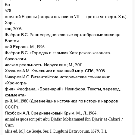
Во-
478
сточной Европы (вторая половина VII — третья четверть Х в.).
Харь-
ков, 2006.
Флёров В.С. Раннесредневековые юртообразные жилища
Восточ-
ной Европы. М., 1996.
Флёров В.С. «Города» и «замки» Хазарского каганата.
Археологи-
ческая реальность. Иерусалим; М., 2011.
Хазанов А.М. Кочевники и внешний мир. СПб., 2008.
Чичуров И.С. Византийские исторические сочинения:
«Хроногра-
фия» Феофана, «Бревиарий» Никифора. Тексты, перевод,
коммента-
рий. М., 1980 (Древнейшие источники по истории народов
СССР).
Якобсон А.Л. Средневековый Крым. М.; Л., 1964.
Annales quos scripsit Abu Djafar Mohammed ibn Djarir at-Tabari /
Сum
aliis ed. M.J. de Goeje. Ser. I. Lugduni Batavorum, 1879. T. 1.