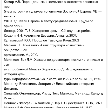
Комар А.В. Перещепинский комплекс в контексте основных
про-
блем истории и культуры кочевников Восточной Европы VII —
начала
VIII в. // Степи Европы в эпоху средневековья. Труды по
археологии.
Донецк, 2006. Т. 5: Хазарское время. Сб. научных работ.
Крадин Н.Н. Кочевники Евразии. Алматы, 2007.
Кулаковский Ю.А. Прошлое Тавриды. Киев, 2002
Марков Г.Е. Кочевники Азии: структура хозяйства и
общественной
организации. М., 2010.
Меликсет-Бек Л.М. Хазары по древнеармянским источникам в
свя-
зи с проблемой Моисея Хоренского // Исследования по
истории куль-
туры народов Востока. Сб. в честь ак. И.А. Орбели. М.; Л., 1960.
Менандр Византиец. История // Византийские историки:
Дексипп,
Эвнапий, Олимпиодор, Малх, Петр Магистр, Менандр, Кандид
Исавр,
Ноннос и Феофан Византиец / Пер. Г.С. Дестуниса. СПб., 1860.
Миллер В.Ф. Осетинские этюды. Исследования. М., 1887.