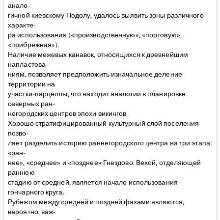
анало-
гичной киевскому Подолу, удалось выявить зоны различного
характе-
ра использования («производственную», «портовую»,
«прибрежная»).
Наличие межевых канавок, относящихся к древнейшим
напластова-
ниям, позволяет предположить изначальное деление
территории на
участки-парцеллы, что находит аналогии в планировке
северных ран-
негородских центров эпохи викингов.
Хорошо стратифицированный культурный слой поселения
позво-
ляет разделить историю раннегородского центра на три этапа:
«ран-
нее», «среднее» и «позднее» Гнездово. Вехой, отделяющей
раннюю
стадию от средней, является начало использования
гончарного круга.
Рубежом между средней и поздней фазами являются,
вероятно, важ-