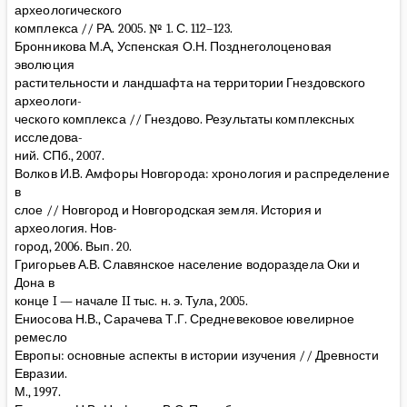
археологического
комплекса // РА. 2005. № 1. С. 112–123.
Бронникова М.А, Успенская О.Н. Позднеголоценовая
эволюция
растительности и ландшафта на территории Гнездовского
археологи-
ческого комплекса // Гнездово. Результаты комплексных
исследова-
ний. СПб., 2007.
Волков И.В. Амфоры Новгорода: хронология и распределение
в
слое // Новгород и Новгородская земля. История и
археология. Нов-
город, 2006. Вып. 20.
Григорьев А.В. Славянское население водораздела Оки и
Дона в
конце I — начале II тыс. н. э. Тула, 2005.
Ениосова Н.В., Сарачева Т.Г. Средневековое ювелирное
ремесло
Европы: основные аспекты в истории изучения // Древности
Евразии.
М., 1997.