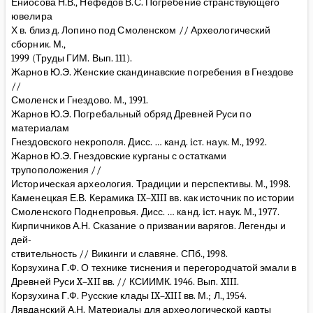
Ениосова Н.В., Нефедов В.С. Погребение странствующего
ювелира
Х в. близ д. Лопино под Смоленском // Археологический
сборник. М.,
1999 (Труды ГИМ. Вып. 111).
Жарнов Ю.Э. Женские скандинавские погребения в Гнездове
//
Смоленск и Гнездово. М., 1991.
Жарнов Ю.Э. Погребальный обряд Древней Руси по
материалам
Гнездовского некрополя. Дисс. … канд. iст. наук. М., 1992.
Жарнов Ю.Э. Гнездовские курганы с остатками
трупоположения //
Историческая археология. Традиции и перспективы. М., 1998.
Каменецкая Е.В. Керамика IX–XIII вв. как источник по истории
Смоленского Поднепровья. Дисс. … канд. iст. наук. М., 1977.
Кирпичников А.Н. Сказание о призвании варягов. Легенды и
дей-
ствительность // Викинги и славяне. СПб., 1998.
Корзухина Г.Ф. О технике тиснения и перегородчатой эмали в
Древней Руси X–XII вв. // КСИИМК. 1946. Вып. XIII.
Корзухина Г.Ф. Русские клады IX–XIII вв. М.; Л., 1954.
Лявданский А.Н. Материалы для археологической карты