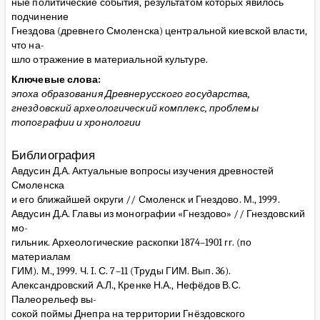
ные политические события, результатом которых явилось
подчинение
Гнездова (древнего Смоленска) центральной киевской власти,
что на-
шло отражение в материальной культуре.
Ключевые слова:
эпоха образования Древнерусского государства,
гнездовский археологический комплекс, проблемы
топографии и хронологии
Библиография
Авдусин Д.А. Актуальные вопросы изучения древностей
Смоленска
и его ближайшей округи // Смоленск и Гнездово. М., 1999.
Авдусин Д.А. Главы из монографии «Гнездово» // Гнездовский
мо-
гильник. Археологические раскопки 1874–1901 гг. (по
материалам
ГИМ). М., 1999. Ч. I. С. 7–11 (Труды ГИМ. Вып. 36).
Александровский А.Л., Кренке Н.А., Нефёдов В.С.
Палеорельеф вы-
сокой поймы Днепра на территории Гнёздовского