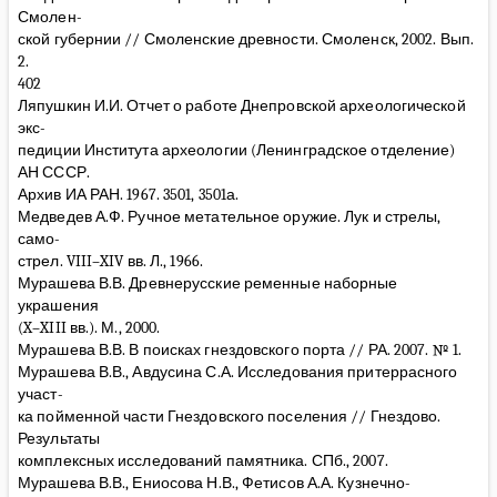
Смолен-
ской губернии // Смоленские древности. Смоленск, 2002. Вып.
2.
402
Ляпушкин И.И. Отчет о работе Днепровской археологической
экс-
педиции Института археологии (Ленинградское отделение)
АН СССР.
Архив ИА РАН. 1967. 3501, 3501а.
Медведев А.Ф. Ручное метательное оружие. Лук и стрелы,
само-
стрел. VIII–XIV вв. Л., 1966.
Мурашева В.В. Древнерусские ременные наборные
украшения
(X–XIII вв.). М., 2000.
Мурашева В.В. В поисках гнездовского порта // РА. 2007. № 1.
Мурашева В.В., Авдусина С.А. Исследования притеррасного
участ-
ка пойменной части Гнездовского поселения // Гнездово.
Результаты
комплексных исследований памятника. СПб., 2007.
Мурашева В.В., Ениосова Н.В., Фетисов А.А. Кузнечно-