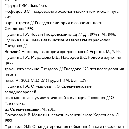
(Труды ГИМ. Вып. 189).
Нефедов В.С Гнездовский археологический комплекс и путь
«из
варяг в греки // Гнездово: история и современность.
Смоленск, 1998.
Пушкина Т.А. Новый Гнездовский клад // ДГ. 1994 г. М., 1996.
Пушкина Т.А. Нумизматические материалы из раскопок
Гнездова //
Великий Новгород в истории средневековой Европы. М., 1999.
Пушкина Т.А., Мурашева В.В., Нефедов В.С. Новое в изучении
цен-
трального селища Гнездова // Гнездово. 125 лет исследования
памят-
ника. М., 2001. С. 12–27 (Труды ГИМ. Вып. 124).
Пушкина Т.А., Стукалова Т.Ю. Средневековые
западноевропей-
ские монеты в нумизматической коллекции Гнездова // От
Палеолита
до Средневековья. М., 2011.
Соколова И.В. Монеты и печати византийского Херсонеса. Л.,
1983.
Френкель Я.В. Опыт датирования пойменной части поселения