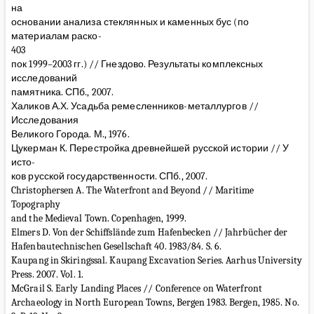
на
основании анализа стеклянных и каменных бус (по
материалам раско-
403
пок 1999–2003 гг.) // Гнездово. Результаты комплексных
исследований
памятника. СПб., 2007.
Халиков А.Х. Усадьба ремесленников-металлургов //
Исследования
Великого Города. М., 1976.
Цукерман К. Перестройка древнейшей русской истории // У
исто-
ков русской государственности. СПб., 2007.
Christophersen A. The Waterfront and Beyond // Maritime
Topography
and the Medieval Town. Copenhagen, 1999.
Elmers D. Von der Schiffslände zum Hafenbecken // Jahrbücher der
Hafenbautechnischen Gesellschaft 40. 1983/84. S. 6.
Kaupang in Skiringssal. Kaupang Excavation Series. Aarhus University
Press. 2007. Vol. 1.
McGrail S. Early Landing Places // Conference on Waterfront
Archaeology in North European Towns, Bergen 1983. Bergen, 1985. No.