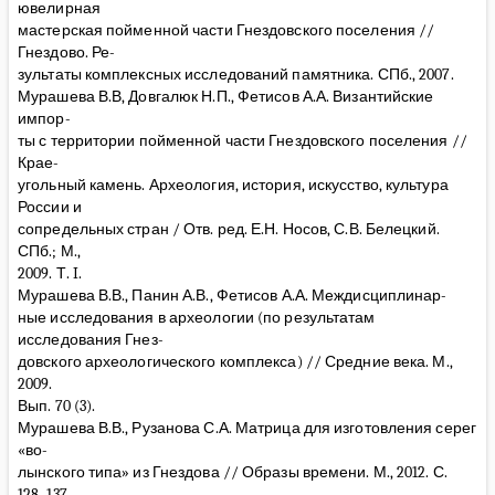
ювелирная
мастерская пойменной части Гнездовского поселения //
Гнездово. Ре-
зультаты комплексных исследований памятника. СПб., 2007.
Мурашева В.В, Довгалюк Н.П., Фетисов А.А. Византийские
импор-
ты с территории пойменной части Гнездовского поселения //
Крае-
угольный камень. Археология, история, искусство, культура
России и
сопредельных стран / Отв. ред. Е.Н. Носов, С.В. Белецкий.
СПб.; М.,
2009. Т. I.
Мурашева В.В., Панин А.В., Фетисов А.А. Междисциплинар-
ные исследования в археологии (по результатам
исследования Гнез-
довского археологического комплекса) // Средние века. М.,
2009.
Вып. 70 (3).
Мурашева В.В., Рузанова С.А. Матрица для изготовления серег
«во-
лынского типа» из Гнездова // Образы времени. М., 2012. С.
128–137