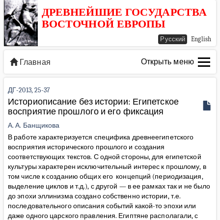
ДРЕВНЕЙШИЕ ГОСУДАРСТВА
ВОСТОЧНОЙ ЕВРОПЫ
Русский
English
Открыть меню
Главная
ДГ-2013, 25-37
Историописание без истории: Египетское
восприятие прошлого и его фиксация
А. А. Банщикова
В работе характеризуется специфика древнеегипетского
восприятия исторического прошлого и создания
соответствующих текстов. С одной стороны, для египетской
культуры характерен исключительный интерес к прошлому, в
том числе к созданию общих его концепций (периодизация,
выделение циклов и т.д.), с другой — в ее рамках так и не было
до эпохи эллинизма создано собственно истории, т.е.
последовательного описания событий какой-то эпохи или
даже одного царского правления. Египтяне располагали, с