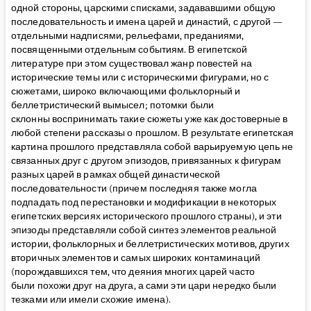
одной стороны, царскими списками, задававшими общую
последовательность и имена царей и династий, с другой —
отдельными надписями, рельефами, преданиями,
посвященными отдельным событиям. В египетской
литературе при этом существовал жанр повестей на
исторические темы или с историческими фигурами, но с
сюжетами, широко включающими фольклорный и
беллетристический вымысел; потомки были
склонны воспринимать такие сюжеты уже как достоверные в
любой степени рассказы о прошлом. В результате египетская
картина прошлого представляла собой варьируемую цепь не
связанных друг с другом эпизодов, привязанных к фигурам
разных царей в рамках общей династической
последовательности (причем последняя также могла
подпадать под перестановки и модификации в некоторых
египетских версиях исторического прошлого страны), и эти
эпизоды представляли собой синтез элементов реальной
истории, фольклорных и беллетристических мотивов, других
вторичных элементов и самых широких контаминаций
(порождавшихся тем, что деяния многих царей часто
были похожи друг на друга, а сами эти цари нередко были
тезками или имели схожие имена).