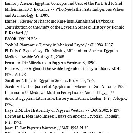
Baines J. Ancient Egyptian Concepts and Uses of the Past: 3rd to 2nd
Millennium B.C. Evidence // Who Needs the Past? Indigenous Values
and Archaeology. L., 1989.
Baines J. Review of Pharaonic King-lists, Annals and Daybooks:
Contribution of the Study of the Egyptian Sense of History by Donald
B. Redford //
BASOR. 1991. N 284.
Cook M. Pharaonic History in Medieval Egypt // SI. 1983. N 57.
El-Daly O. Egyptology: The Missing Millennium. Ancient Egypt in
Medieval Arabic Writings. L., 2005
Erman A. Die Märchen des Papyrus Westcar. B., 1890.
Fodor A. The Origins of the Arabic Legends of the Pyramids // AOH.
1970. Vol. 23.
Gardiner A.H. Late-Egyptian Stories. Bruxelles, 1932.
Goedicke H. The Quarrel of Apophis and Sekenenra. San Antonio, 1986.
Haarmann U. Medieval Muslim Perception of Ancient Egypt //
Ancient Egyptian Literature. History and Forms. Leiden; N.Y.; Cologne,
1996.
Hays H.M. The Historicity of Papyrus Westcar // SАK. 2002. N 129.
Hornung E. Idea into Image: Essays on Ancient Egyptian Thought.
N.Y., 1992.
Jenni H. Der Papyrus Westcar // SAK. 1998. N 25.