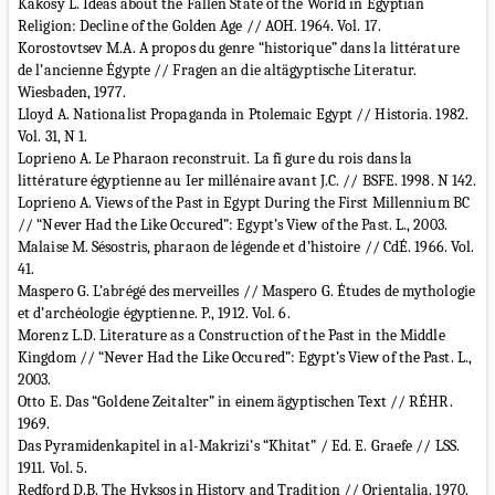
Kákosy L. Ideas about the Fallen State of the World in Egyptian
Religion: Decline of the Golden Age // AOH. 1964. Vol. 17.
Korostovtsev M.A. A propos du genre “historique” dans la littérature
de l’ancienne Égypte // Fragen an die altägyptische Literatur.
Wiesbaden, 1977.
Lloyd A. Nationalist Propaganda in Ptolemaic Egypt // Historia. 1982.
Vol. 31, N 1.
Loprieno A. Le Pharaon reconstruit. La fi gure du rois dans la
littérature égyptienne au Ier millénaire avant J.C. // BSFE. 1998. N 142.
Loprieno A. Views of the Past in Egypt During the First Millennium BC
// “Never Had the Like Occured”: Egypt’s View of the Past. L., 2003.
Malaise M. Sésostris, pharaon de légende et d’histoire // CdÉ. 1966. Vol.
41.
Maspero G. L’abrégé des merveilles // Maspero G. Études de mythologie
et d’archéologie égyptienne. P., 1912. Vol. 6.
Morenz L.D. Literature as a Construction of the Past in the Middle
Kingdom // “Never Had the Like Occured”: Egypt’s View of the Past. L.,
2003.
Otto E. Das “Goldene Zeitalter” in einem ägyptischen Text // RÉHR.
1969.
Das Pyramidenkapitel in al-Makrizi’s “Khitat” / Ed. E. Graefe // LSS.
1911. Vol. 5.
Redford D.B. The Hyksos in History and Tradition // Orientalia. 1970.