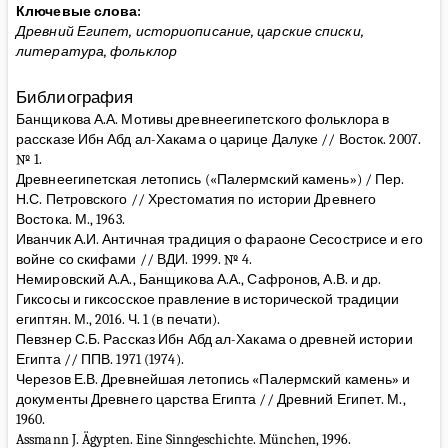
Ключевые слова:
Древний Египет, историописание, царские списки,
литература, фольклор
Библиография
Банщикова А.А. Мотивы древнеегипетского фольклора в
рассказе Ибн Абд ал-Хакама о царице Далуке // Восток. 2007.
№ 1.
Древнеегипетская летопись («Палермский камень») / Пер.
Н.С. Петровского // Хрестоматия по истории Древнего
Востока. М., 1963.
Иванчик А.И. Античная традиция о фараоне Сесострисе и его
войне со скифами // ВДИ. 1999. № 4.
Немировский А.А., Банщикова А.А., Сафронов, А.В. и др.
Гиксосы и гиксосское правление в исторической традиции
египтян. М., 2016. Ч. 1 (в печати).
Певзнер С.Б. Рассказ Ибн Абд ал-Хакама о древней истории
Египта // ППВ. 1971 (1974).
Черезов Е.В. Древнейшая летопись «Палермский камень» и
документы Древнего царства Египта // Древний Египет. М.,
1960.
Assmann J. Ägypten. Eine Sinngeschichte. München, 1996.