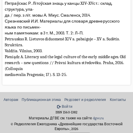
Пятраўскас Р. Літоўская знаць у канцы XIV–XVст.: склад,
структура, ула-
да / пер. з літ. мовы А. Мікус. Смаленск, 2014.
Срезневский И.И. Материалы для словаря древнерусского
языка по письмен-
ным памятникам: в 3 т. М., 2003. Т. 2: Л–П.
Petrauskas R. Lietuvos diduomenė XIV a. pabaigoje – XV a. Sudėtis.
Struktūra.
Valdžia. Vilnius, 2003.
Pieniądz A. Literacy and the legal culture of the early middle ages. Old
research – new questions // Právni kultura středověku. Praha, 2016.
(Colloquia
mediaevalia Pragensia; 17). S. 13–25.
Авторам
Публикационная этика
Редсовет и редколлегия
Контакты
Войти
ISSN 1560-1382
Материалы ДГВЕ см. также на сайте
dgve.ru
© Редколлегия Ежегодника «Древнейшие государства Восточной
Европы», 2026