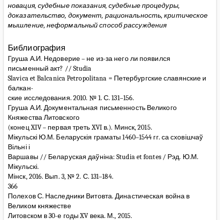
новация, судебные показания, судебные процедуры,
доказательство, документ, рациональность, критическое
мышление, неформальный способ рассуждения
Библиография
Груша А.И. Недоверие – не из-за него ли появился
письменный акт? // Studia
Slavica et Balcanica Petropolitana = Петербургские славянские и
балкан-
ские исследования. 2010. № 1. С. 131–156.
Груша А.И. Документальная письменность Великого
Княжества Литовского
(конец XIV – первая треть XVI в.). Минск, 2015.
Мікульскі Ю.М. Беларускія граматы 1460–1544 гг. са сховішчаў
Вільні і
Варшавы // Беларуская даўніна: Studia et fontes / Рэд. Ю.М.
Мікульскі.
Мінск, 2016. Вып. 3, № 2. С. 131–184.
366
Полехов С. Наследники Витовта. Династическая война в
Великом княжестве
Литовском в 30-е годы XV века. М., 2015.