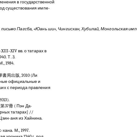
менения в государственной
иод существования импе-
 письмо Пагсба, «Юань ши», Чингисхан, Хубилай, Монгольская им
III–XIV вв. о татарах в
0. Т. 3.
, 1984.
書局出版, 2010 (Ли
ичные официальные и
их с периода правления
013).
7冊 ( Пэн Да-
рных татарах] //
Цзин-аня из Хайнина.
хана. М., 1997.
я хроника 1240 г. под