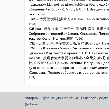
названием Mongгol-un niгuča tobčiyan. Юань чао 
обыденный изборник). М.; Л., 1941. Т. 1: Введение, 
глоссарии.
ЮДЧ – 大元聖政國朝典章 (Да Юань шэн-чжэн гочао дя
1998).
Юй Цзи – 虞集 文集 // 全元文 , 第26冊, 南京: 鳳凰出版社,
Собрание сочинений // Цюань Юань вэнь [Полно
текстов Юань]. Нанкин, 2004. Т. 26).
ЮШ – 元史, 北京: 中華書局出版, 1997 (Юань ши. Пекин,
ЮЧБШ – Юань-чао би-ши (Секретная история мо
цзюаней / Изд. текста и предисл. Б.И. Панкратова. М.
Яо Суй – 姚燧 參知政事賈公神道碑// 全元文 第9冊,
社, 1999 (Яо Суй. Цаньчжи чжэнши Цзя-гун шэньдао
духа советника канцлера по политическим делам
Юань вэнь [Полное собрание литературных тексто
Т. 9.
Авторам
Публикационная этика
Редсовет и редк
Войти