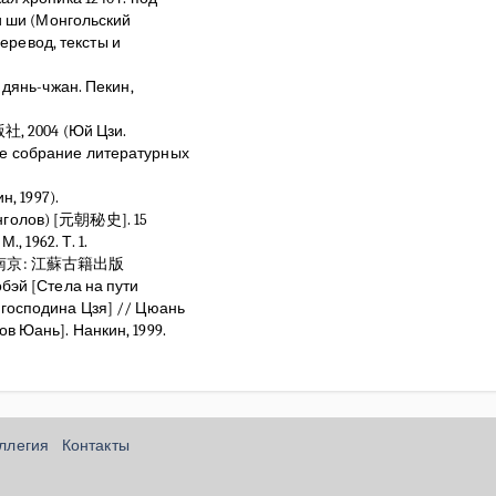
би ши (Монгольский
перевод, тексты и
нь-чжан. Пекин,
 2004 (Юй Цзи.
е собрание литературных
 1997).
нголов) [元朝秘史]. 15
, 1962. Т. 1.
 南京: 江蘇古籍出版
бэй [Стела на пути
 господина Цзя] // Цюань
в Юань]. Нанкин, 1999.
оллегия
Контакты