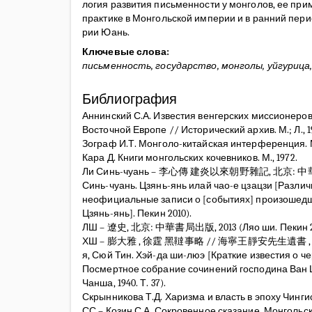
логия развития письменности у монголов, ее при
практике в Монгольской империи и в ранний пер
рии Юань.
Ключевые слова:
письменность, государство, монголы, уйгурица,
Библиография
Аннинский С.А. Известия венгерских миссионеров X
Восточной Европе // Исторический архив. М.; Л., 194
Зограф И.Т. Монголо-китайская интерференция. М.
Кара Д. Книги монгольских кочевников. М., 1972.
Ли Синь-чуань – 李心傳 建炎以來朝野雜記, 北京: 中華
Синь-чуань. Цзянь-янь илай чао-е цзацзи [Разл
неофициальные записи о [событиях] произошедш
Цзянь-янь]. Пекин 2010).
ЛШ – 遼史, 北京: 中華書局出版, 2013 (Ляо ши. Пекин 2
ХШ – 膨大雅 , 徐霆 黑韃事略 // 海寧王靜安先生遺書 , 第3
я, Сюй Тин. Хэй-да ши-люэ [Краткие известия о че
Посмертное собрание сочинений господина Ван 
Чанша, 1940. Т. 37).
Скрынникова Т.Д. Харизма и власть в эпоху Чингис-
СС – Козин С.А. Сокровенное сказание. Монгольска