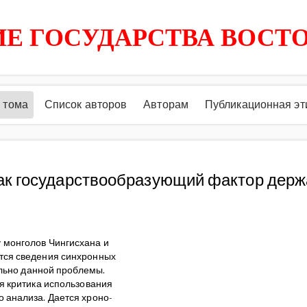
Е ГОСУДАРСТВА ВОСТ
 тома
Список авторов
Авторам
Публикационная эт
ак государствообразующий фактор держа
 монголов Чингисхана и
ются сведения синхронных
тельно данной проблемы.
ся критика использования
 анализа. Дается хроно-