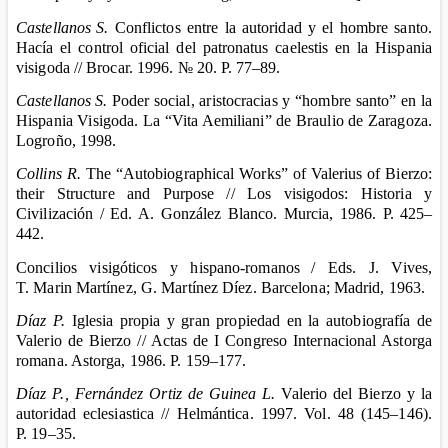
Castellanos
S.
Conflictos entre la autoridad y el hombre santo.
Hacía el control oficial del patronatus caelestis en la Hispania
visigoda // Brocar. 1996. № 20.
P.
77–89.
Castellanos
S.
Poder social, aristocracias y “hombre santo” en la
Hispania Visigoda. La “Vita Aemiliani” de Braulio de Zaragoza.
Logroño, 1998.
Collins R.
The “Autobiographical Works” of Valerius of Bierzo:
their Structure and Purpose // Los visigodos: Historia y
Civilización / Ed. A. González Blanco. Murcia, 1986.
P.
425–
442.
Concilios visigóticos y hispano-romanos
/
E
ds.
J. Vives,
T. Marin Martínez, G. Martínez Díez.
Barcelona; Madrid, 1963.
Díaz P.
Iglesia propia y gran propiedad en la autobiografía de
Valerio de Bierzo
// Actas de I Congreso Internacional Astorga
romana. Astorga, 1986. P. 159–177.
Díaz P., Fernández Ortiz de Guinea L.
Valerio del Bierzo y la
autoridad eclesiastica // Helmántica. 1997. Vol. 48 (145–146).
P. 19–35.