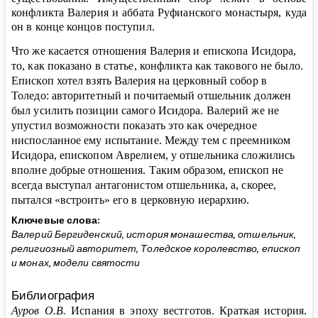
конфликта Валерия и аббата Руфианского монастыря, куда
он в конце концов поступил.
Что же касается отношения Валерия и епископа Исидора,
то, как показано в статье, конфликта как такового не было.
Епископ хотел взять Валерия на церковный собор в
Толедо: авторитетный и почитаемый отшельник должен
был усилить позиции самого Исидора. Валерий же не
упустил возможности показать это как очередное
ниспосланное ему испытание. Между тем с преемником
Исидора, епископом Аврелием, у отшельника сложились
вполне добрые отношения. Таким образом, епископ не
всегда выступал антагонистом отшельника, а, скорее,
пытался «встроить» его в церковную иерархию.
Ключевые слова:
Валерий Бергиденский, история монашества, отшельник,
религиозный авторитет, Толедское королевство, епископ
и монах, модели святости
Библиография
Ауров О.В.
Испания в эпоху вестготов. Краткая история.