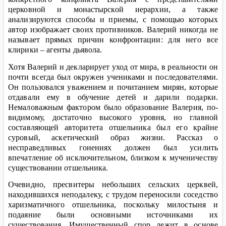
церковной и монастырской иерархии, а также
анализируются способы и приемы, с помощью которых
автор изображает своих противников. Валерий никогда не
называет прямых причин конфронтации: для него все
клирики – агенты дьявола.
Хотя Валерий и декларирует уход от мира, в реальности он
почти всегда был окружен учениками и последователями.
Он пользовался уважением и почитанием мирян, которые
отдавали ему в обучение детей и дарили подарки.
Немаловажным фактором было образование Валерия, по-
видимому, достаточно высокого уровня, но главной
составляющей авторитета отшельника был его крайне
суровый, аскетический образ жизни. Рассказ о
несправедливых гонениях должен был усилить
впечатление об исключительном, близком к мученичеству
существовании отшельника.
Очевидно, пресвитеры небольших сельских церквей,
находившихся неподалеку, с трудом переносили соседство
харизматичного отшельника, поскольку милостыня и
подаяние были основными источниками их
существования. Имущественный спор лежит в основе