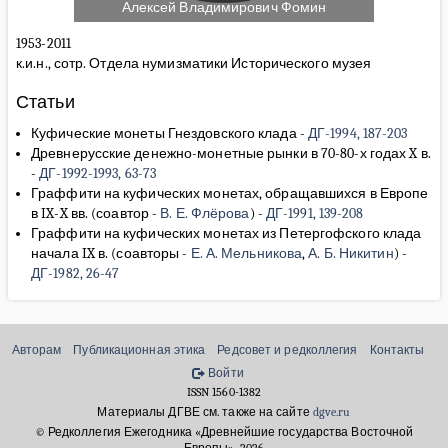
Алексей Владимирович Фомин
1953-2011
к.и.н., сотр. Отдела нумизматики Исторического музея
Статьи
Куфические монеты Гнездовского клада
-
ДГ-1994, 187-203
Древнерусские денежно-монетные рынки в 70-80-х годах X в.
-
ДГ-1992-1993, 63-73
Граффити на куфических монетах, обращавшихся в Европе
в IX-X вв.
(соавтор -
В. Е. Флёрова
)
-
ДГ-1991, 139-208
Граффити на куфических монетах из Петергофского клада
начала IX в.
(соавторы -
Е. А. Мельникова
,
А. Б. Никитин
)
-
ДГ-1982, 26-47
Авторам
Публикационная этика
Редсовет и редколлегия
Контакты
Войти
ISSN 1560-1382
Материалы ДГВЕ см. также на сайте
dgve.ru
© Редколлегия Ежегодника «Древнейшие государства Восточной
Европы», 2026