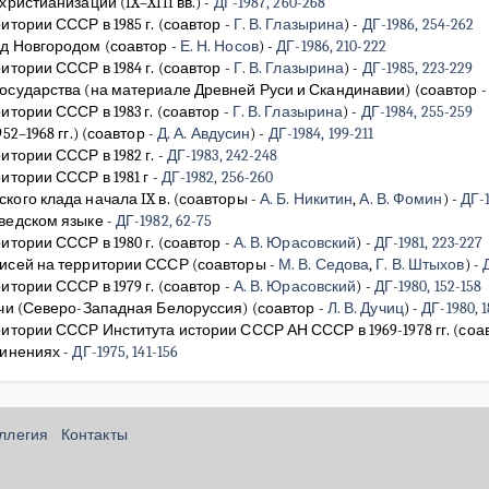
ристианизации (IX–XIII вв.)
-
ДГ-1987, 260-268
итории СССР в 1985 г.
(соавтор -
Г. В. Глазырина
)
-
ДГ-1986, 254-262
од Новгородом
(соавтор -
Е. Н. Носов
)
-
ДГ-1986, 210-222
итории СССР в 1984 г.
(соавтор -
Г. В. Глазырина
)
-
ДГ-1985, 223-229
осударства (на материале Древней Руси и Скандинавии)
(соавтор 
итории СССР в 1983 г.
(соавтор -
Г. В. Глазырина
)
-
ДГ-1984, 255-259
2–1968 гг.)
(соавтор -
Д. А. Авдусин
)
-
ДГ-1984, 199-211
итории СССР в 1982 г.
-
ДГ-1983, 242-248
итории СССР в 1981 г
-
ДГ-1982, 256-260
кого клада начала IX в.
(соавторы -
А. Б. Никитин
,
А. В. Фомин
)
-
ДГ-1
шведском языке
-
ДГ-1982, 62-75
итории СССР в 1980 г.
(соавтор -
А. В. Юрасовский
)
-
ДГ-1981, 223-227
писей на территории СССР
(соавторы -
М. В. Седова
,
Г. В. Штыхов
)
-
Д
итории СССР в 1979 г.
(соавтор -
А. В. Юрасовский
)
-
ДГ-1980, 152-158
ичи (Северо-Западная Белоруссия)
(соавтор -
Л. В. Дучиц
)
-
ДГ-1980, 1
ритории СССР Института истории СССР АН СССР в 1969-1978 гг.
(соа
чинениях
-
ДГ-1975, 141-156
оллегия
Контакты