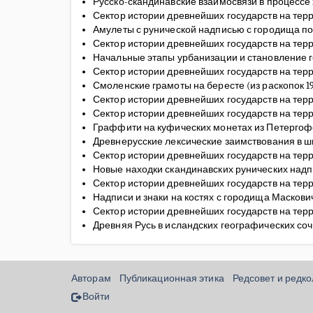
Русско-скандинавские взаимосвязи в процессе х
Сектор истории древнейших государств на терр
Амулеты с рунической надписью с городища п
Сектор истории древнейших государств на терр
Начальные этапы урбанизации и становление г
Сектор истории древнейших государств на терр
Смоленские грамоты на бересте (из раскопок 195
Сектор истории древнейших государств на терр
Сектор истории древнейших государств на терр
Граффити на куфических монетах из Петергофс
Древнерусские лексические заимствования в 
Сектор истории древнейших государств на терр
Новые находки скандинавских рунических над
Сектор истории древнейших государств на терр
Надписи и знаки на костях с городища Масков
Сектор истории древнейших государств на тер
Древняя Русь в исландских географических со
Авторам
Публикационная этика
Редсовет и редк
Войти