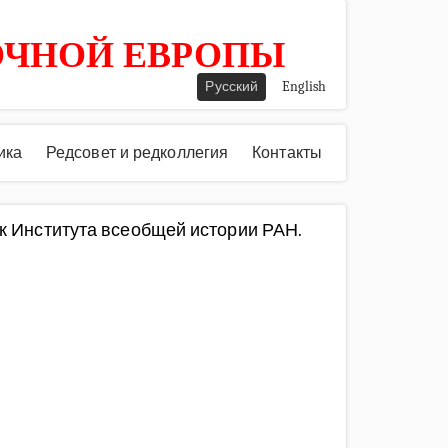
ОЧНОЙ ЕВРОПЫ
Русский
English
ика
Редсовет и редколлегия
Контакты
ик Института всеобщей истории РАН.