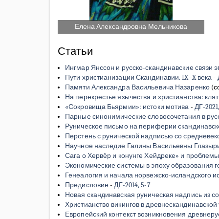
Елена Александровна Мельникова
Статьи
Ингмар Янссон и русско-скандинавские связи э
Пути христианизации Скандинавии. IX–X века
-
Памяти Александра Васильевича Назаренко
(с
На перекрестье язычества и христианства: кля
«Сокровища Бьярмии»: истоки мотива
-
ДГ-2021
Парные синонимические словосочетания в русск
Руническое письмо на периферии скандинавско
Перстень с рунической надписью со средневе
Научное наследие Галины Васильевны Глазыр
Сага о Хервёр и конунге Хейдреке» и проблемы
Экономические системы в эпоху образования г
Генеалогия и начала норвежско-исландского 
Предисловие
-
ДГ-2014, 5-7
Новая скандинавская руническая надпись из с
Христианство викингов в древнескандинавской
Европейский контекст возникновения древнеру