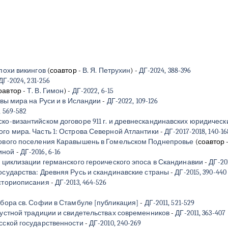
похи викингов
(соавтор -
В. Я. Петрухин
)
-
ДГ-2024, 388-396
ДГ-2024, 231-256
оавтор -
Т. В. Гимон
)
-
ДГ-2022, 6-15
твы мира на Руси и в Исландии
-
ДГ-2022, 109-126
, 569-582
о-византийском договоре 911 г. и древнескандинавских юридически
го мира. Часть 1: Острова Северной Атлантики
-
ДГ-2017-2018, 140-16
кового поселения Каравышень в Гомельском Поднепровье
(соавтор 
иной
-
ДГ-2016, 6-16
 циклизации германского героического эпоса в Скандинавии
-
ДГ-201
осударства: Древняя Русь и скандинавские страны
-
ДГ-2015, 390-440
историописания
-
ДГ-2013, 464-526
обора св. Софии в Стамбуле [публикация]
-
ДГ-2011, 521-529
 устной традиции и свидетельствах современников
-
ДГ-2011, 363-407
сской государственности
-
ДГ-2010, 240-269