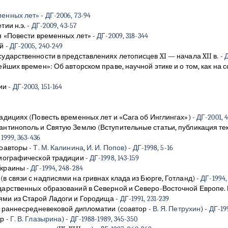
менных лет»
-
ДГ-2006, 73-94
тии н.э.
-
ДГ-2009, 43-57
ля «Повести временных лет»
-
ДГ-2009, 318-344
ей
-
ДГ-2005, 240-249
ударственности в представлениях летописцев XI — начала XII в.
-
Д
йших времен»: Об авторском праве, научной этике и о том, как на 
фии
-
ДГ-2003, 151-164
адициях (Повесть временных лет и «Сага об Инглингах»)
-
ДГ-2001, 
антинополь и Святую Землю (Вступительные статьи, публикация тек
1999, 363-436
соавторы -
Т. М. Калинина
,
И. И. Попов
)
-
ДГ-1998, 5-16
риографической традиции
-
ДГ-1998, 143-159
Украины
-
ДГ-1994, 248-284
в связи с надписями на гривнах клада из Бюрге, Готланд)
-
ДГ-1994,
ударственных образований в Северной и Северо-Восточной Европе
ями из Старой Ладоги и Городища
-
ДГ-1991, 231-239
те раннесредневековой дипломатии
(соавтор -
В. Я. Петрухин
)
-
ДГ-19
р -
Г. В. Глазырина
)
-
ДГ-1988-1989, 345-350