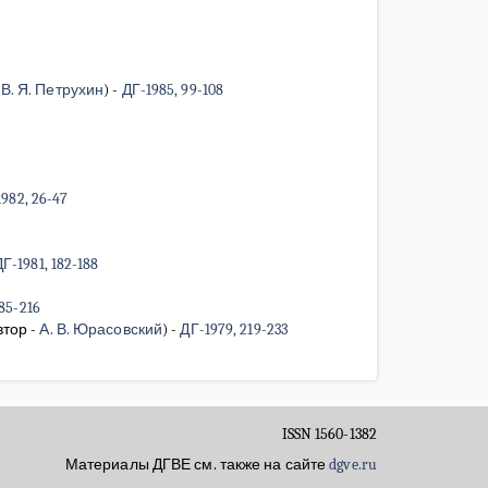
-
В. Я. Петрухин
)
-
ДГ-1985, 99-108
982, 26-47
Г-1981, 182-188
85-216
втор -
А. В. Юрасовский
)
-
ДГ-1979, 219-233
ISSN 1560-1382
Материалы ДГВЕ см. также на сайте
dgve.ru