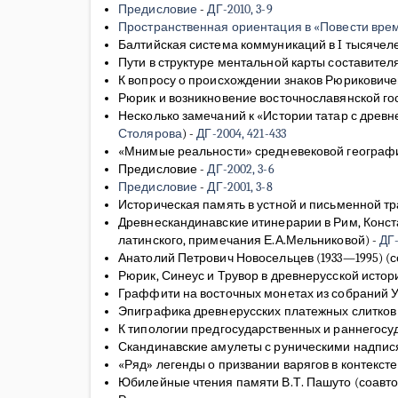
Предисловие
-
ДГ-2010, 3-9
Пространственная ориентация в «Повести вре
Балтийская система коммуникаций в I тысячеле
Пути в структуре ментальной карты составите
К вопросу о происхождении знаков Рюрикович
Рюрик и возникновение восточнославянской гос
Несколько замечаний к «Истории татар с древне
Столярова
)
-
ДГ-2004, 421-433
«Мнимые реальности» средневековой геогра
Предисловие
-
ДГ-2002, 3-6
Предисловие
-
ДГ-2001, 3-8
Историческая память в устной и письменной тр
Древнескандинавские итинерарии в Рим, Конст
латинского, примечания Е.А.Мельниковой)
-
ДГ-
Анатолий Петрович Новосельцев (1933—1995)
(
Рюрик, Синеус и Трувор в древнерусской исто
Граффити на восточных монетах из собраний 
Эпиграфика древнерусских платежных слитков (
К типологии предгосударственных и раннегос
Скандинавские амулеты с руническими надпис
«Ряд» легенды о призвании варягов в контекс
Юбилейные чтения памяти В.Т. Пашуто
(соавто