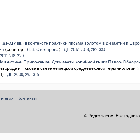
XI–XIV вв.) в контексте практики письма золотом в Византии и Евр
ия
(соавтор -
Л. В. Столярова
)
-
ДГ-2017-2018, 282-330
2011, 218-220
 Пошехонье. Приложение. Документы копийной книги Павло-Обнорс
овгорода и Пскова в свете немецкой средневековой терминологии 
 1)
-
ДГ-2000, 295-316
оллегия
Контакты
© Редколлегия Ежегодника