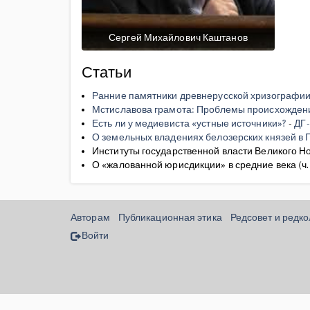
Сергей Михайлович Каштанов
Статьи
Ранние памятники древнерусской хризографии (
Мстиславова грамота: Проблемы происхожден
Есть ли у медиевиста «устные источники»?
-
ДГ-
О земельных владениях белозерских князей в
Институты государственной власти Великого Н
О «жалованной юрисдикции» в средние века (ч.
Авторам
Публикационная этика
Редсовет и редк
Войти