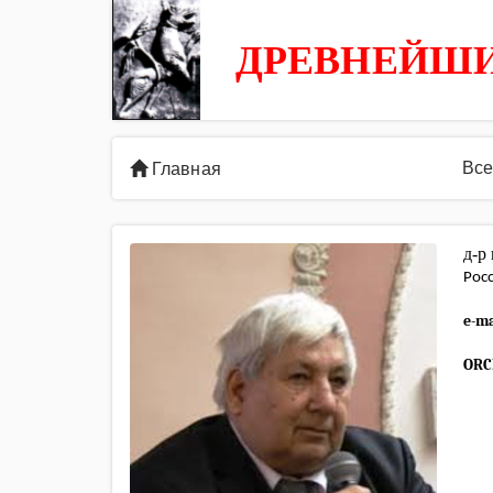
ДРЕВНЕЙШИ
Все
Главная
д-р
Рос
e-ma
ORC