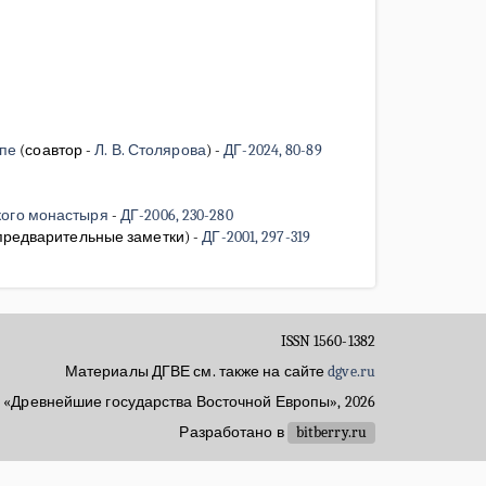
опе
(соавтор -
Л. В. Столярова
)
-
ДГ-2024, 80-89
кого монастыря
-
ДГ-2006, 230-280
(предварительные заметки)
-
ДГ-2001, 297-319
ISSN 1560-1382
Материалы ДГВЕ см. также на сайте
dgve.ru
 «Древнейшие государства Восточной Европы», 2026
Разработано в
bitberry.ru