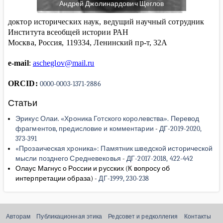
Андрей Джолинардович Щеглов
доктор исторических наук, ведущий научный сотрудник
Института всеобщей истории РАН
Москва, Россия, 119334, Ленинский пр-т, 32А
e-mail
:
ascheglov@mail.ru
ORCID:
0000-0003-1371-2886
Статьи
Эрикус Олаи. «Хроника Готского королевства». Перевод
фрагментов, предисловие и комментарии
-
ДГ-2019-2020,
373-391
«Прозаическая хроника»: Памятник шведской исторической
мысли позднего Средневековья
-
ДГ-2017-2018, 422-442
Олаус Магнус о России и русских (К вопросу об
интерпретации образа)
-
ДГ-1999, 230-238
Авторам
Публикационная этика
Редсовет и редколлегия
Контакты