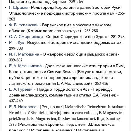
Царского кургана под Керчью
-
239-254
Г. Шрамм
-
Роль города Коростеня в ранней истории Руси.
Этимологические подходы к историческим проблемам
-
255-
262
Ф. Б. Успенский
-
Варяжское имя в русском языковом
обиходе (К этимологии слова «олух»)
-
263-280
О. А. Смирницкая
-
Софья Свириденко и ее «Эдда»
-
281-298
Р. Г. Кук
-
Искусство и история в исландских родовых сагах
-
299-308
И. Г. Матюшина
-
О жанровой эволюции рыцарской саги
-
309-362
Е. А. Мельникова
-
Древнескандинавские итинерарии в Рим,
Константинополь и Святую Землю (Вступительные статьи,
публикация текстов, переводы с древнеисландского и
латинского, примечания Е.А.Мельниковой)
-
363-436
Е. А. Гуревич
-
Прядь о Торде Золотой Асы (Перевод с
древнеисландского, комментарии и статья Е.А.Гуревич)
-
437-449
Е. Л. Назарова
-
[Рец. на кн.:] Livlandische Reimchronik. Atskanu
Hronika / V.Bisenieka atdzejojums no vacu valodas, E. Mugurevica
priekSvards. E. Mugurevica, K. Klavina komentari. Riga, Zinatne,
1998 (Рифмованная хроника. Пер. с нем. В.Бисениекса,
предисл. Э.Мугуревича, коммент. Э.Мугуревича и