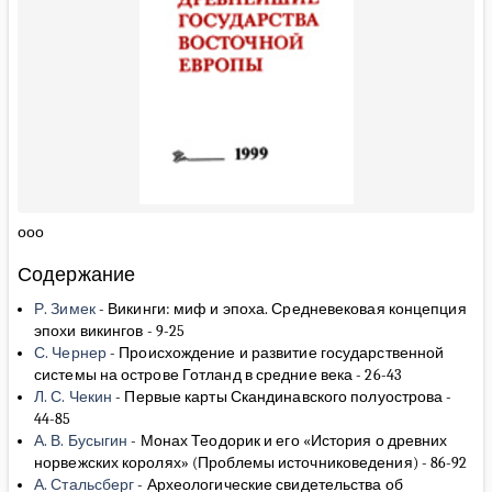
ооо
Содержание
Р. Зимек
-
Викинги: миф и эпоха. Средневековая концепция
эпохи викингов
-
9-25
С. Чернер
-
Происхождение и развитие государственной
системы на острове Готланд в средние века
-
26-43
Л. С. Чекин
-
Первые карты Скандинавского полуострова
-
44-85
А. В. Бусыгин
-
Монах Теодорик и его «История о древних
норвежских королях» (Проблемы источниковедения)
-
86-92
А. Стальсберг
-
Археологические свидетельства об