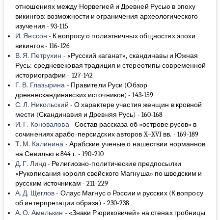
отношениях между Норвегией и Древней Русью в эпоху
викингов: возможности и ограничения археологического
изучения
-
93-115
И. Янссон
-
К вопросу о полиэтничных общностях эпохи
викингов
-
116-126
В. Я. Петрухин
-
«Русский каганат», скандинавы и Южная
Русь: средневековая традиция и стереотипы современной
историографии
-
127-142
Г. В. Глазырина
-
Правители Руси (Обзор
древнескандинавских источников)
-
143-159
С. Л. Никольский
-
О характере участия женщин в кровной
мести (Скандинавия и Древняя Русь)
-
160-168
И. Г. Коновалова
-
Состав рассказа об «острове русов» в
сочинениях арабо-персидских авторов X–XVI вв.
-
169-189
Т. М. Калинина
-
Арабские ученые о нашествии норманнов
на Севилью в 844 г.
-
190-210
Д. Г. Линд
-
Религиозно-политические предпосылки
«Рукописания короля свейского Магнуша» по шведским и
русским источникам
-
211-229
А. Д. Щеглов
-
Олаус Магнус о России и русских (К вопросу
об интерпретации образа)
-
230-238
А. О. Амелькин
-
«Знаки Рюриковичей» на стенах гробницы