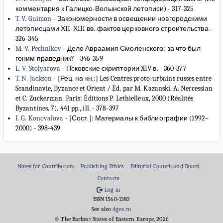
комментария к Галицко-Волынской летописи)
-
317-325
T. V. Guimon
-
Закономерности в освещении новгородскими
летописцами ХII-ХIII вв. фактов церковного строительства
-
326-345
M. V. Pechnikov
-
Дело Авраамия Смоленского: за что был
гоним праведник?
-
346-359
L. V. Stolyarova
-
Псковские скриптории XIV в.
-
360-377
T. N. Jackson
-
[Рец. на кн.:] Les Centres proto-urbains russes entre
Scandinavie, Byzance et Orient / Éd. par M. Kazanski, A. Nercessian
et C. Zuckerman. Paris: Éditions P. Lethielleux, 2000 (Réalités
Byzantines. 7). 441 pp., ill.
-
378-397
I. G. Konovalova
-
[Сост.]: Материалы к библиографии (1992–
2000)
-
398-439
Notes for Contributors
Publishing Ethics
Editorial Council and Board
Contacts
Log in
ISSN 1560-1382
See also
dgve.ru
© The Earliest States of Eastern Europe, 2026