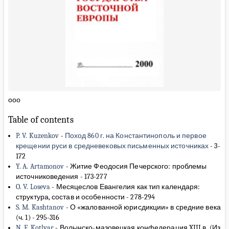
ооо
Table of contents
P. V. Kuzenkov
-
Поход 860 г. на Константинополь и первое
крещении руси в средневековых письменных источниках
-
3-
172
Y. A. Artamonov
-
Житие Феодосия Печерского: проблемы
источниковедения
-
173-277
O. V. Loseva
-
Месяцеслов Евангелия как тип календаря:
структура, состав и особенности
-
278-294
S. M. Kashtanov
-
О «жалованной юрисдикции» в средние века
(ч. 1)
-
295-316
N. F. Kotlyar
-
Волынско-мазовецкая конфедерация XIII в. (Из