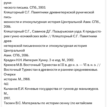
руни-
ческого письма. СПб., 2003.
Кляшторный С.Г. Памятники древнетюркской рунической
пись-
менности и этнокультурная история Центральной Азии. СПб.,
2006.
Кляшторный С.Г., Савинов Д.Г. Пазырыкская узда. К предысто-
рии гунно-юэчжийских войн // Кляшторный С.Г. Памятники
древ-
нетюркской письменности и этнокультурная история
Центральной
Азии. СПб., 2006.
Крадин Н.Н. Империя Хунну. 2-е изд. М., 2002.
Крюков М.В. Восточный Туркестан в III в. до н. э. — VI в. н. э. //
Восточный Туркестан в древности и раннем средневековье.
Очерки
истории. М., 1988.
461
Кычанов Е.И. Кочевые государства от гуннов до маньчжуров.
М.,
1997.
Таскин В.С. Материалы по истории сюнну (по китайским