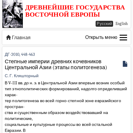
ДРЕВНЕЙШИЕ ГОСУДАРСТВА
ВОСТОЧНОЙ ЕВРОПЫ
Русский
English
Открыть меню
Главная
ДГ-2010, 448-463
Степные империи древних кочевников
Центральной Азии (этапы политогенеза)
С. Г. Кляшторный
В V–III вв. до н. э. в Центральной Азии впервые возник особый
тип этнополитических формирований, надолго определивший
харак-
тер политогенеза во всей горно-степной зоне евразийского
простран-
ства и существенным образом воздействовавший на
политические,
социальные и культурные процессы во всей остальной
Евразии. В