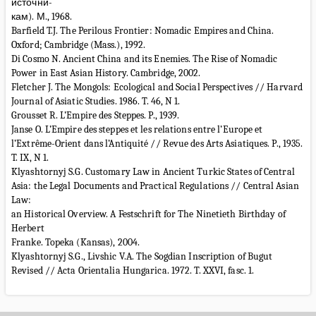
источни-
кам). М., 1968.
Barfield T.J. The Perilous Frontier: Nomadic Empires and China.
Oxford; Cambridge (Mass.), 1992.
Di Cosmo N. Ancient China and its Enemies. The Rise of Nomadic
Power in East Asian History. Cambridge, 2002.
Fletcher J. The Mongols: Ecological and Social Perspectives // Harvard
Journal of Asiatic Studies. 1986. T. 46, N 1.
Grousset R. L’Empire des Steppes. P., 1939.
Janse O. L’Empire des steppes et les relations entre l’Europe et
l’Extrême-Orient dans l’Antiquité // Revue des Arts Asiatiques. P., 1935.
T. IX, N 1.
Klyashtornyj S.G. Customary Law in Ancient Turkic States of Central
Asia: the Legal Documents and Practical Regulations // Central Asian
Law:
an Historical Overview. A Festschrift for The Ninetieth Birthday of
Herbert
Franke. Topeka (Kansas), 2004.
Klyashtornyj S.G., Livshic V.A. The Sogdian Inscription of Bugut
Revised // Acta Orientalia Hungarica. 1972. T. XXVI, fasc. 1.