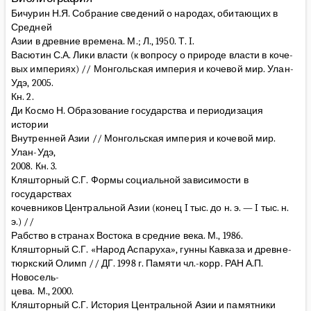
Бичурин Н.Я. Собрание сведений о народах, обитающих в
Средней
Азии в древние времена. М.; Л., 1950. Т. I.
Васютин С.А. Лики власти (к вопросу о природе власти в коче-
вых империях) // Монгольская империя и кочевой мир. Улан-
Удэ, 2005.
Кн. 2.
Ди Космо Н. Образование государства и периодизация
истории
Внутренней Азии // Монгольская империя и кочевой мир.
Улан-Удэ,
2008. Кн. 3.
Кляшторный С.Г. Формы социальной зависимости в
государствах
кочевников Центральной Азии (конец I тыс. до н. э. — I тыс. н.
э.) //
Рабство в странах Востока в средние века. М., 1986.
Кляшторный С.Г. «Народ Аспаруха», гунны Кавказа и древне-
тюркский Олимп // ДГ. 1998 г. Памяти чл.-корр. РАН А.П.
Новосель-
цева. М., 2000.
Кляшторный С.Г. История Центральной Азии и памятники