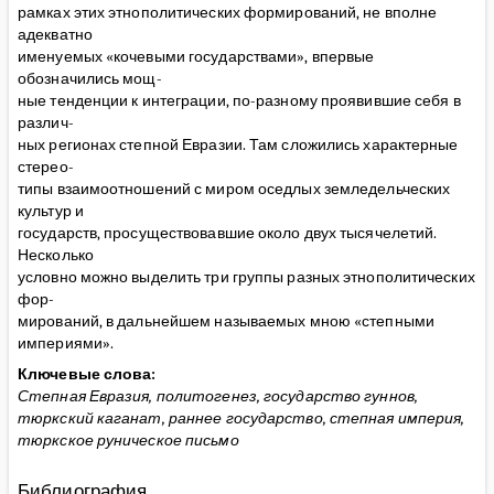
рамках этих этнополитических формирований, не вполне
адекватно
именуемых «кочевыми государствами», впервые
обозначились мощ-
ные тенденции к интеграции, по-разному проявившие себя в
различ-
ных регионах степной Евразии. Там сложились характерные
стерео-
типы взаимоотношений с миром оседлых земледельческих
культур и
государств, просуществовавшие около двух тысячелетий.
Несколько
условно можно выделить три группы разных этнополитических
фор-
мирований, в дальнейшем называемых мною «степными
империями».
Ключевые слова:
Степная Евразия, политогенез, государство гуннов,
тюркский каганат, раннее государство, степная империя,
тюркское руническое письмо
Библиография