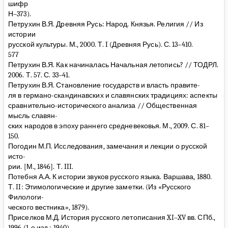
шифр
Н–373).
Петрухин В.Я. Древняя Русь: Народ. Князья. Религия // Из
истории
русской культуры. М., 2000. Т. I (Древняя Русь). С. 13–410.
577
Петрухин В.Я. Как начиналась Начальная летопись? // ТОДРЛ.
2006. Т. 57. С. 33–41.
Петрухин В.Я. Становление государств и власть правите-
ля в германо-скандинавских и славянских традициях: аспекты
сравнительно-исторического анализа // Общественная
мысль славян-
ских народов в эпоху раннего средневековья. М., 2009. С. 81–
150.
Погодин М.П. Исследования, замечания и лекции о русской
исто-
рии. [М., 1846]. Т. III.
Потебня А.А. К истории звуков русского языка. Варшава, 1880.
Т. II: Этимологические и другие заметки. (Из «Русского
Филологи-
ческого вестника», 1879).
Приселков М.Д. История русского летописания XI–XV вв. СПб.,
1996 (1-е изд.: 1940).