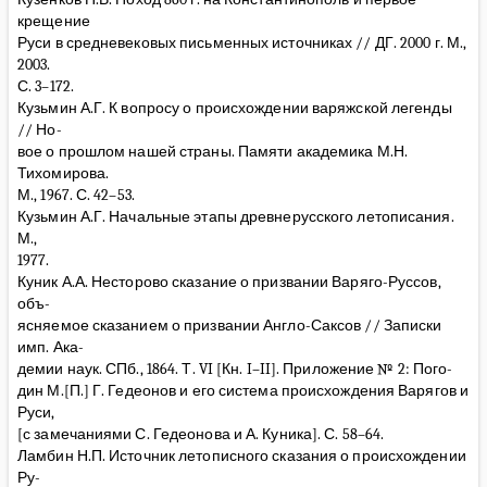
крещение
Руси в средневековых письменных источниках // ДГ. 2000 г. М.,
2003.
С. 3–172.
Кузьмин А.Г. К вопросу о происхождении варяжской легенды
// Но-
вое о прошлом нашей страны. Памяти академика М.Н.
Тихомирова.
М., 1967. С. 42–53.
Кузьмин А.Г. Начальные этапы древнерусского летописания.
М.,
1977.
Куник А.А. Несторово сказание о призвании Варяго-Руссов,
объ-
ясняемое сказанием о призвании Англо-Саксов // Записки
имп. Ака-
демии наук. СПб., 1864. Т. VI [Кн. I–II]. Приложение № 2: Пого-
дин М.[П.] Г. Гедеонов и его система происхождения Варягов и
Руси,
[с замечаниями С. Гедеонова и А. Куника]. С. 58–64.
Ламбин Н.П. Источник летописного сказания о происхождении
Ру-