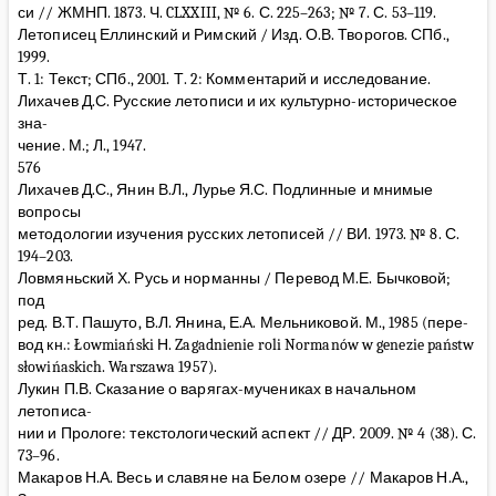
си // ЖМНП. 1873. Ч. CLXXIII, № 6. С. 225–263; № 7. С. 53–119.
Летописец Еллинский и Римский / Изд. О.В. Творогов. СПб.,
1999.
Т. 1: Текст; СПб., 2001. Т. 2: Комментарий и исследование.
Лихачев Д.С. Русские летописи и их культурно-историческое
зна-
чение. М.; Л., 1947.
576
Лихачев Д.С., Янин В.Л., Лурье Я.С. Подлинные и мнимые
вопросы
методологии изучения русских летописей // ВИ. 1973. № 8. С.
194–203.
Ловмяньский Х. Русь и норманны / Перевод М.Е. Бычковой;
под
ред. В.Т. Пашуто, В.Л. Янина, Е.А. Мельниковой. М., 1985 (пере-
вод кн.: Łowmiański Н. Zagadnienie roli Normanów w genezie państw
słowińaskich. Warszawa 1957).
Лукин П.В. Сказание о варягах-мучениках в начальном
летописа-
нии и Прологе: текстологический аспект // ДР. 2009. № 4 (38). С.
73–96.
Макаров Н.А. Весь и славяне на Белом озере // Макаров Н.А.,