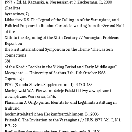
1997 / Éd. M. Kazanski, A. Nersessian et C. Zuckerman. P., 2000
(Réalités
byzantines; 7).
Likhachev D.S. The Legend of the Calling-in of the Varangians, and
Political Purposes in Russian Chronicle-writing from the Second Half
of the
XIth to the Beginning of the XIIth Century // Varangian Problems:
Report on
the First International Symposium on the Theme “The Eastern
Connections
581
of the Nordic Peoples in the Viking Period and Early Middle Ages”.
Moesgaard — University of Aarhus, 7th–11th October 1968.
Copenеagen,
1970. (Scando-Slavica. Supplementum I). P. 170–185.
Maciejowski W.A. Pierwotne dzieje Polski i Litwy zewnętrzne i
wewnętrzne. Warszawa, 1846.
Plassmann A. Origo gentis. Identitäts- und Legitimitätsstiftung in
frühund
hochmittelalterlichen Herkunftserzählungen. B., 2006.
Pritsak O. The Invitation to the Varangians // HUS. 1977. Vol. I, N 1.
P. 7–22.
Reallexikon der germanischen Altertumskunde. B.; N.Y.,