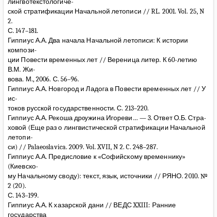
лингвотекстологиче-
ской стратификации Начальной летописи // RL. 2001. Vol. 25, N
2.
С. 147–181.
Гиппиус А.А. Два начала Начальной летописи: К истории
компози-
ции Повести временных лет // Вереница литер. К 60-летию
В.М. Жи-
вова. М., 2006. С. 56–96.
Гиппиус А.А. Новгород и Ладога в Повести временных лет // У
ис-
токов русской государственности. С. 213–220.
Гиппиус А.А. Рекоша дрѹжина Игореви… — 3. Ответ О.Б. Стра-
ховой (Еще раз о лингвистической стратификации Начальной
летопи-
си) // Palaeoslavica. 2009. Vol. XVII, N 2. C. 248–287.
Гиппиус А.А. Предисловие к «Софийскому временнику»
(Киевско-
му Начальному своду): текст, язык, источники // РЯНО. 2010. №
2 (20).
С. 143–199.
Гиппиус А.А. К хазарской дани // ВЕДС XXIII: Ранние
государства