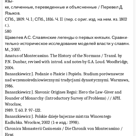
язы-
ке, сличенные, переведенные и объясненные / Перевел Д.
Языков.
СПб., 1809. Ч. I; СПб., 1816. Ч. II (пер. с ориг. изд. на нем. яз. 1802
г.).
580
Щавелев А.С. Славянские легенды о первых князьях. Сравни-
тельно-историческое исследование моделей власти у славян.
М., 2007.
Amatus of Montecassino. The History of the Normans / Transl. by
P.N. Dunbar, revised with introd. and notes by G.A. Loud. Woodbridge,
2004.
Banaszkiewicz J. Podanie o Piaście i Popielu. Studium porównawcze
nad wczesnośredniowiecznymi tradycjami dynastycznymi. Warszawa,
1986.
Banaszkiewicz J. Slavonic Origines Regni: Hero the Law-Giver and
Founder of Monarchy (Introductory Survey of Problems) // APH.
Wrocław,
1989. T. 60. P. 97–132.
Banaszkiewicz J. Polskie dzieje bajeczne mistrza Wincentego
Kadłubka. Wrocław, 2002 (1-е изд.: 1998).
Chronica Monasterii Casinensis / Die Chronik von Montecassino /
Hrsg.