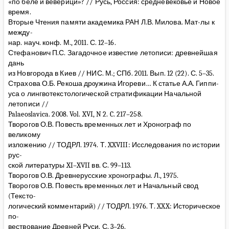
«по беле и веверици»? // Русь, Россия: средневековье и Новое
время.
Вторые Чтения памяти академика РАН Л.В. Милова. Мат-лы к
между-
нар. науч. конф. М., 2011. С. 12–16.
Стефанович П.С. Загадочное известие летописи: древнейшая
дань
из Новгорода в Киев // НИС. М.; СПб. 2011. Вып. 12 (22). С. 5–35.
Страхова О.Б. Рекоша дрѹжина Игореви… К статье А.А. Гиппи-
уса о лингвотекстологической стратификации Начальной
летописи //
Palaeoslavica. 2008. Vol. XVI, N 2. C. 217–258.
Творогов О.В. Повесть временных лет и Хронограф по
великому
изложению // ТОДРЛ. 1974. Т. XXVIII: Исследования по истории
рус-
ской литературы XI–XVII вв. С. 99–113.
Творогов О.В. Древнерусские хронографы. Л., 1975.
Творогов О.В. Повесть временных лет и Начальный свод
(Тексто-
логический комментарий) // ТОДРЛ. 1976. Т. XXX: Историческое
по-
вествование Древней Руси. С. 3–26.