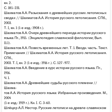
кн. 2.
С. 185–231.
Шахматов А.А. Разыскания о древнейших русских летописных
сводах // Шахматов А.А. История русского летописания. СПб.,
2003.
Т. I, кн. 1 (1-е изд.: 1908 г.).
Шахматов А.А. Очерк древнейшего периода истории русского
языка Пг., 1915. (Энциклопедия славянской филологии; Вып.
11.1).
Шахматов А.А. Повесть временных лет. Т. 1. Вводн. часть. Текст.
Примечания // Шахматов А.А. История русского летописания.
СПб.,
2003. Т. I, кн. 2 (1-е изд.: 1916 г.). С. 527–977.
Шахматов А.А. Введение в курс истории русского языка. Пг.,
1916.
Ч. 1.
Шахматов А.А. Древнейшие судьбы русского племени //
Шахма-
тов А.А. История русского языка: Избранные произведения. М.,
2004
(1-е изд.: 1919 г.). Кн. I. С. 3–60.
Шлёцер А.Л. Нестор. Русские летописи на древле-славянском