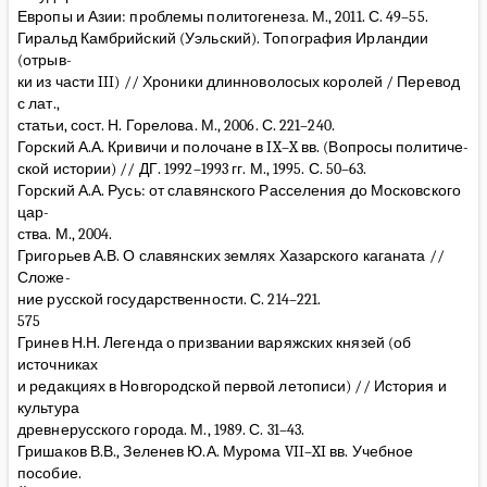
Европы и Азии: проблемы политогенеза. М., 2011. С. 49–55.
Гиральд Камбрийский (Уэльский). Топография Ирландии
(отрыв-
ки из части III) // Хроники длинноволосых королей / Перевод
с лат.,
статьи, сост. Н. Горелова. М., 2006. С. 221–240.
Горский А.А. Кривичи и полочане в IX–X вв. (Вопросы политиче-
ской истории) // ДГ. 1992–1993 гг. М., 1995. С. 50–63.
Горский А.А. Русь: от славянского Расселения до Московского
цар-
ства. М., 2004.
Григорьев А.В. О славянских землях Хазарского каганата //
Сложе-
ние русской государственности. С. 214–221.
575
Гринев Н.Н. Легенда о призвании варяжских князей (об
источниках
и редакциях в Новгородской первой летописи) // История и
культура
древнерусского города. М., 1989. С. 31–43.
Гришаков В.В., Зеленев Ю.А. Мурома VII–XI вв. Учебное
пособие.