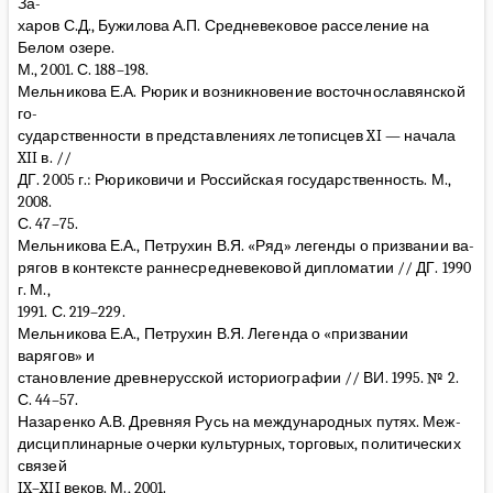
За-
харов С.Д., Бужилова А.П. Средневековое расселение на
Белом озере.
М., 2001. С. 188–198.
Мельникова Е.А. Рюрик и возникновение восточнославянской
го-
сударственности в представлениях летописцев XI — начала
XII в. //
ДГ. 2005 г.: Рюриковичи и Российская государственность. М.,
2008.
С. 47–75.
Мельникова Е.А., Петрухин В.Я. «Ряд» легенды о призвании ва-
рягов в контексте раннесредневековой дипломатии // ДГ. 1990
г. М.,
1991. С. 219–229.
Мельникова Е.А., Петрухин В.Я. Легенда о «призвании
варягов» и
становление древнерусской историографии // ВИ. 1995. № 2.
С. 44–57.
Назаренко А.В. Древняя Русь на международных путях. Меж-
дисциплинарные очерки культурных, торговых, политических
связей
IX–XII веков. М., 2001.