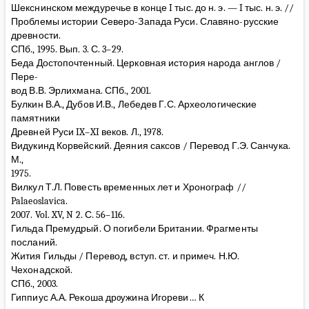
Шекснинском междуречье в конце I тыс. до н. э. — I тыс. н. э. //
Проблемы истории Северо-Запада Руси. Славяно-русские
древности.
СПб., 1995. Вып. 3. С. 3–29.
Беда Достопочтенный. Церковная история народа англов /
Пере-
вод В.В. Эрлихмана. СПб., 2001.
Булкин В.А., Дубов И.В., Лебедев Г.С. Археологические
памятники
Древней Руси IX–XI веков. Л., 1978.
Видукинд Корвейский. Деяния саксов / Перевод Г.Э. Санчука.
М.,
1975.
Вилкул Т.Л. Повесть временных лет и Хронограф //
Palaeoslavica.
2007. Vol. XV, N 2. С. 56–116.
Гильда Премудрый. О погибели Британии. Фрагменты
посланий.
Жития Гильды / Перевод, вступ. ст. и примеч. Н.Ю.
Чехонадской.
СПб., 2003.
Гиппиус А.А. Рекоша дрѹжина Игореви… К