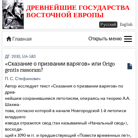
ДРЕВНЕЙШИЕ ГОСУДАРСТВА
ВОСТОЧНОЙ ЕВРОПЫ
Русский
English
Открыть меню
Главная
ДГ-2010, 514-583
«Сказание о призвании варягов» или Origo
gentis rassoram?
П. С. Стефанович
Автор исследует текст «Сказания о призвании варягов» по
древ-
нейшим сохранившимся летописям, опираясь на теорию А.А.
Шахма-
това, согласно которой в начале Новгородской 1-й летописи
младшего
извода отразился свод (так называемый «Начальный свод»),
восходя-
щий к 1090-м гг. и предшествующий «Повести временных лет»,