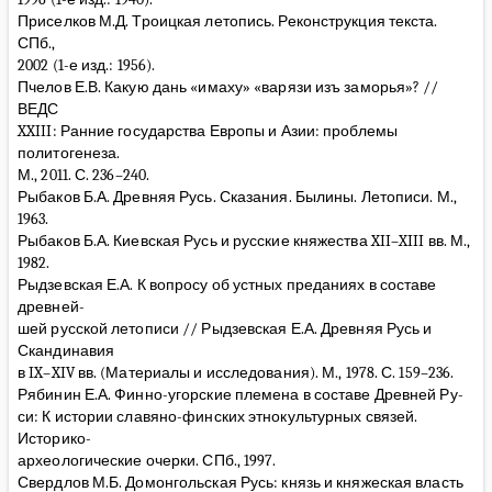
Приселков М.Д. Троицкая летопись. Реконструкция текста.
СПб.,
2002 (1-е изд.: 1956).
Пчелов Е.В. Какую дань «имаху» «варязи изъ заморья»? //
ВЕДС
XXIII: Ранние государства Европы и Азии: проблемы
политогенеза.
М., 2011. С. 236–240.
Рыбаков Б.А. Древняя Русь. Сказания. Былины. Летописи. М.,
1963.
Рыбаков Б.А. Киевская Русь и русские княжества XII–XIII вв. М.,
1982.
Рыдзевская Е.А. К вопросу об устных преданиях в составе
древней-
шей русской летописи // Рыдзевская Е.А. Древняя Русь и
Скандинавия
в IX–XIV вв. (Материалы и исследования). М., 1978. С. 159–236.
Рябинин Е.А. Финно-угорские племена в составе Древней Ру-
си: К истории славяно-финских этнокультурных связей.
Историко-
археологические очерки. СПб., 1997.
Свердлов М.Б. Домонгольская Русь: князь и княжеская власть