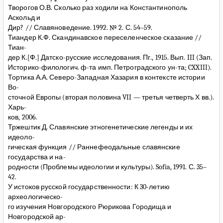
Творогов О.В. Сколько раз ходили на Константинополь
Аскольд и
Дир? // Славяноведение. 1992. № 2. С. 54–59.
Тиандер К.Ф. Скандинавское переселенческое сказание //
Тиан-
дер К.[Ф.] Датско-русские исследования. Пг., 1915. Вып. III (Зап.
Историко-филологич. ф-та имп. Петроградского ун-та; CXXIII).
Тортика А.А. Северо-Западная Хазария в контексте истории
Во-
сточной Европы (вторая половина VII — третья четверть Х вв.).
Харь-
ков, 2006.
Тржештик Д. Славянские этногенетические легенды и их
идеоло-
гическая функция // Раннефеодальные славянские
государства и на-
родности (Проблемы идеологии и культуры). Sofia, 1991. С. 35–
42.
У истоков русской государственности: К 30-летию
археологическо-
го изучения Новгородского Рюрикова Городища и
Новгородской ар-