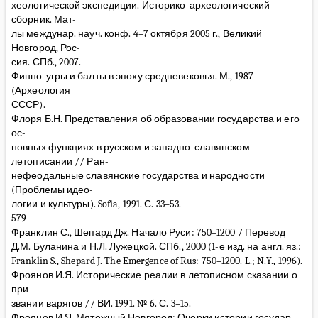
хеологической экспедиции. Историко-археологический
сборник. Мат-
лы междунар. науч. конф. 4–7 октября 2005 г., Великий
Новгород, Рос-
сия. СПб., 2007.
Финно-угры и балты в эпоху средневековья. М., 1987
(Археология
СССР).
Флоря Б.Н. Представления об образовании государства и его
ос-
новных функциях в русском и западно-славянском
летописании // Ран-
нефеодальные славянские государства и народности
(Проблемы идео-
логии и культуры). Sofia, 1991. С. 33–53.
579
Франклин С., Шепард Дж. Начало Руси: 750–1200 / Перевод
Д.М. Буланина и Н.Л. Лужецкой. СПб., 2000 (1-е изд. на англ. яз.:
Franklin S., Shepard J. The Emergence of Rus: 750–1200. L.; N.Y., 1996).
Фроянов И.Я. Исторические реалии в летописном сказании о
при-
звании варягов // ВИ. 1991. № 6. С. 3–15.
Фроянов И.Я. Мятежный Новгород: Очерки истории государ-