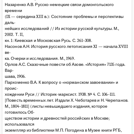
Назаренко А.В. Русско-немецкие связи домонгольского
времени
(IX — середина XIII в.): Состояние проблемы и перспективы
даль-
нейших исследований // Из истории русской культуры. М.,
2002. Т. II,
кн. 1: Киевская и Московская Русь. С. 261–308.
Насонов А.Н. История русского летописания XI — начала XVIII
ве-
ка. Очерки и исследования. М., 1969.
Орлов А.С. Сказочные повести об Азове. «История» 7135 года.
Вар-
шава, 1906.
Пархоменко В.А. К вопросу о «норманском завоевании» и
проис-
хождении Руси // Историк-марксист. 1938. № 4. С. 106–111.
[Повесть временных лет. Издали Х. Чеботарев и Н. Черепанов.
М., 1804–1811] (листы невышедшего издания, которое
готовилось Об-
ществом истории и древностей российских в Москве;
использовался
экземпляр из библиотеки М.П. Погодина в Музее книги РГБ,