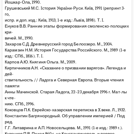
Йошкар-Ола, 1990.
Грушевський М.С. Iстория Украïни-Руси. Киïв, 1991 (репринт 3-
го,
испр. и доп. изд.: Киïв, 1913; 1-е изд.: Львiв, 1898). Т. I.
Енуков В.В. Ранние этапы формирования смоленско-полоцких
кри-
вичей. М., 1990.
Захаров С.Д. Древнерусский город Белоозеро. М., 2004.
Карамзин Н.М. История Государства Российского. М., 1989 (1-е
изд.: СПб., 1816). Т. I.
Карпов А.Ю. Княгиня Ольга. М., 2009.
Кирпичников А.Н. «Сказание о призвании варягов». Легенда и
дей-
ствительность // Ладога и Северная Европа. Вторые чтения
памяти
Анны Мачинской. Старая Ладога, 22–23 декабря 1996 г. Мат-лы
к чте-
нию. СПб., 1996.
Коковцов П.К. Еврейско-хазарская переписка в X веке. Л., 1932.
Константин Багрянородный. Об управлении империей / Под
ред.
Г.Г. Литаврина и А.П. Новосельцева. М., 1991 (1-е изд.: 1989 г.).
Кузенков П.В. Поход 860 г. на Константинополь и первое