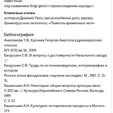
известным
под названием Origo gentis («происхождение народа»).
Ключевые слова:
история Древней Руси, происхождение руси, варяги,
древнерусские летописи, «Повесть временных лет»
Библиография
Анисимова Т.В. Хроника Георгия Аматола в древнерусских
списках
XIV–XVII вв. М., 2009.
Бахрушин С.В. [К вопросу о достоверности Начального свода]
//
Бахрушин С.В. Труды по источниковедению, историографии и
истории
России эпохи феодализма (научное наследие). М., 1987. С. 15–
35.
Башенькин А.Н. Некоторые общие вопросы культуры веси.
V–XIII вв. // Культура Европейского Севера России. Вологда,
1989.
С. 3–21.
Башенькин А.Н. Культурно-исторические процессы в Молого-
574