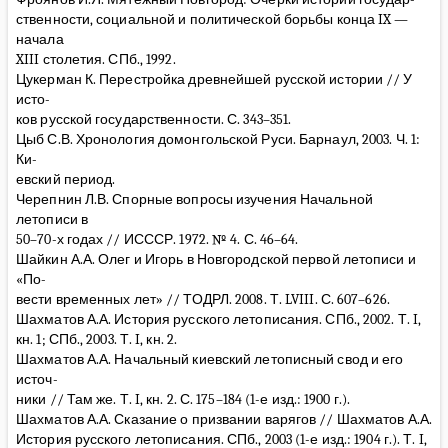
ственности, социальной и политической борьбы конца IX —
начала
XIII столетия. СПб., 1992.
Цукерман К. Перестройка древнейшей русской истории // У
исто-
ков русской государственности. С. 343–351.
Цыб С.В. Хронология домонгольской Руси. Барнаул, 2003. Ч. 1:
Ки-
евский период.
Черепнин Л.В. Спорные вопросы изучения Начальной
летописи в
50–70-х годах // ИСССР. 1972. № 4. С. 46–64.
Шайкин А.А. Олег и Игорь в Новгородской первой летописи и
«По-
вести временных лет» // ТОДРЛ. 2008. Т. LVIII. С. 607–626.
Шахматов А.А. История русского летописания. СПб., 2002. Т. I,
кн. 1; СПб., 2003. Т. I, кн. 2.
Шахматов А.А. Начальный киевский летописный свод и его
источ-
ники // Там же. Т. I, кн. 2. С. 175–184 (1-е изд.: 1900 г.).
Шахматов А.А. Сказание о призвании варягов // Шахматов А.А.
История русского летописания. СПб., 2003 (1-е изд.: 1904 г.). Т. I,