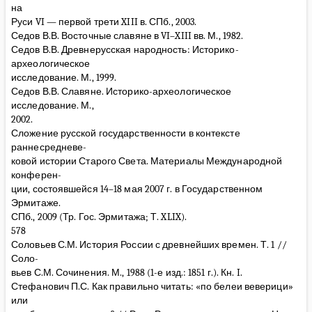
на
Руси VI — первой трети XIII в. СПб., 2003.
Седов В.В. Восточные славяне в VI–XIII вв. М., 1982.
Седов В.В. Древнерусская народность: Историко-
археологическое
исследование. М., 1999.
Седов В.В. Славяне. Историко-археологическое
исследование. М.,
2002.
Сложение русской государственности в контексте
раннесредневе-
ковой истории Старого Света. Материалы Международной
конферен-
ции, состоявшейся 14–18 мая 2007 г. в Государственном
Эрмитаже.
СПб., 2009 (Тр. Гос. Эрмитажа; Т. XLIX).
578
Соловьев С.М. История России с древнейших времен. Т. 1 //
Соло-
вьев С.М. Сочинения. М., 1988 (1-е изд.: 1851 г.). Кн. I.
Стефанович П.С. Как правильно читать: «по белеи веверици»
или