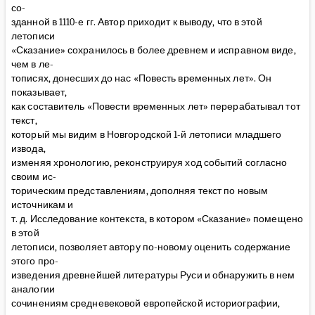
со-
зданной в 1110-е гг. Автор приходит к выводу, что в этой
летописи
«Сказание» сохранилось в более древнем и исправном виде,
чем в ле-
тописях, донесших до нас «Повесть временных лет». Он
показывает,
как составитель «Повести временных лет» перерабатывал тот
текст,
который мы видим в Новгородской 1-й летописи младшего
извода,
изменяя хронологию, реконструируя ход событий согласно
своим ис-
торическим представлениям, дополняя текст по новым
источникам и
т. д. Исследование контекста, в котором «Сказание» помещено
в этой
летописи, позволяет автору по-новому оценить содержание
этого про-
изведения древнейшей литературы Руси и обнаружить в нем
аналогии
сочинениям средневековой европейской историографии,