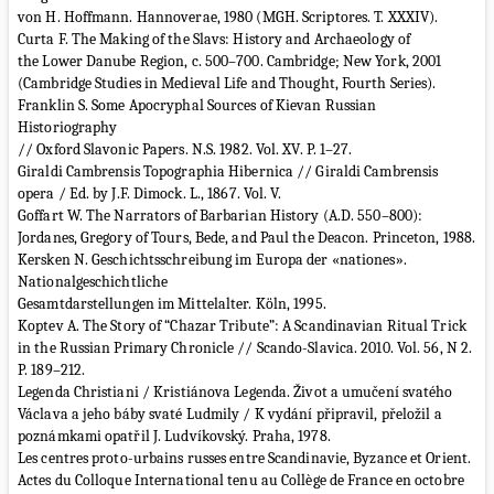
von H. Hoffmann. Hannoverae, 1980 (MGH. Scriptores. T. XXXIV).
Curta F. The Making of the Slavs: History and Archaeology of
the Lower Danube Region, c. 500–700. Cambridge; New York, 2001
(Cambridge Studies in Medieval Life and Thought, Fourth Series).
Franklin S. Some Apocryphal Sources of Kievan Russian
Historiography
// Oxford Slavonic Papers. N.S. 1982. Vol. XV. P. 1–27.
Giraldi Cambrensis Topographia Hibernica // Giraldi Cambrensis
opera / Ed. by J.F. Dimock. L., 1867. Vol. V.
Goffart W. The Narrators of Barbarian History (A.D. 550–800):
Jordanes, Gregory of Tours, Bede, and Paul the Deacon. Princeton, 1988.
Kersken N. Geschichtsschreibung im Europa der «nationes».
Nationalgeschichtliche
Gesamtdarstellungen im Mittelalter. Köln, 1995.
Koptev A. The Story of “Chazar Tribute”: A Scandinavian Ritual Trick
in the Russian Primary Chronicle // Scando-Slavica. 2010. Vol. 56, N 2.
P. 189–212.
Legenda Christiani / Kristiánova Legenda. Život a umučení svatého
Václava a jeho báby svaté Ludmily / K vydání připravil, přeložil a
poznámkami opatřil J. Ludvíkovský. Praha, 1978.
Les centres proto-urbains russes entre Scandinavie, Byzance et Orient.
Actes du Colloque International tenu au Collège de France en octobre