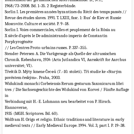
1968/73–2008. Bd. 1–35. 2 Registerbände.
Sorlin I. Les premières années byzantines du Récit des temps passés //
Revue des études slaves. 1991. T. LXIII, fasc. 1: Rus’ de Kiev et Russie
Moscovite. Culture et société. P. 9–18.
Sorlin I. Voies commerciales, villes et peuplement de la Rôsia au
X siècle d’après le De administrando imperio de Constantin
Porphyrogénète
// Les Centres Proto-urbains russes. P. 337–355.
Stender-Petersen A. Die Varägersage als Quelle der altrussischen
Chronik. København, 1934 (Acta Jutlandica VI, Aarsskrift for Aarchus
universitet; VI).
Třeštík D. Mýty kmene Čecеů (7.–10. století). Tři studie ke «Starým
pověstem českým». Praha, 2003.
Widukindi monachi Corbeiensis Rerum gestarum Saxonicarum libri
tres / Die Sachsengeschichte des Widukind von Korvei / Fünfte Auflage
in
Verbindung mit H.-E. Lohmann neu bearbeitet von P. Hirsch.
Hannoverae,
1935 (MGH. Scriptores. Bd. 60).
Wolfram H. Origo et religio. Ethnic traditions and literature in early
medieval texts // Early Medieval Europe. 1994. Vol. 3, part I. P. 19–38.