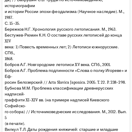
историографии
и истории России эпохи феодализма (Научное наследие). М.,
1987.
С. 15–35.
Бережков Н.Г. Хронология русского летописания. М., 1963.
Бестужев-Рюмин К.Н. О составе русских летописей до конца
XIV
века: 1) Повесть временных лет; 2) Летописи южнорусские.
СПб.,
1868.
Бобров А.Г. Новгородские летописи XV века. СПб., 2001.
Бобров А.Г. Проблема подлинности «Слова о полку Игореве» и
Еф-
росин Белозерский // Acta Slavica Japonica. 2005. T. 22. P. 238–298.
Бубнова М.М. Проблема классификации древнерусских
надписей-
граффити XI–XIV вв. (на примере надписей Киевского
Софийско-
го собора) // Источниковедческие исследования. М., 2012. Вып.
5
(в печати).
Вилкул Т.Л. Даты рождения княжичей: старшие и младшие