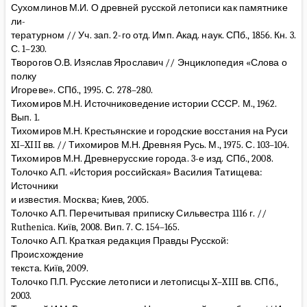
Сухомлинов М.И. О древней русской летописи как памятнике
ли-
тературном // Уч. зап. 2-го отд. Имп. Акад. наук. СПб., 1856. Кн. 3.
С. 1–230.
Творогов О.В. Изяслав Ярославич // Энциклопедия «Слова о
полку
Игореве». СПб., 1995. С. 278–280.
Тихомиров М.Н. Источниковедение истории СССР. М., 1962.
Вып. 1.
Тихомиров М.Н. Крестьянские и городские восстания на Руси
XI–XIII вв. // Тихомиров М.Н. Древняя Русь. М., 1975. С. 103–104.
Тихомиров М.Н. Древнерусские города. 3-е изд. СПб., 2008.
Толочко А.П. «История российская» Василия Татищева:
Источники
и известия. Москва; Киев, 2005.
Толочко А.П. Перечитывая приписку Сильвестра 1116 г. //
Ruthenica. Київ, 2008. Вип. 7. С. 154–165.
Толочко А.П. Краткая редакция Правды Русской:
Происхождение
текста. Київ, 2009.
Толочко П.П. Русские летописи и летописцы X–XIII вв. СПб.,
2003.