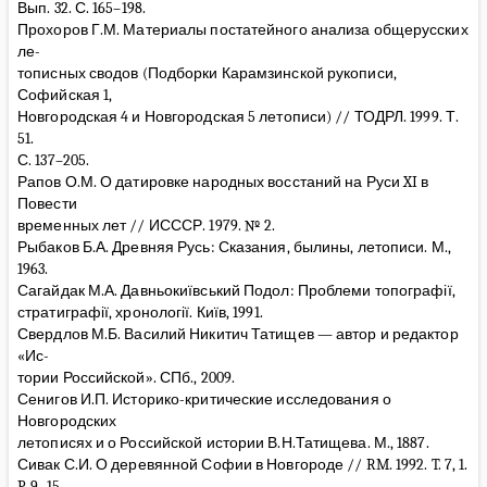
Вып. 32. С. 165–198.
Прохоров Г.М. Материалы постатейного анализа общерусских
ле-
тописных сводов (Подборки Карамзинской рукописи,
Софийская 1,
Новгородская 4 и Новгородская 5 летописи) // ТОДРЛ. 1999. Т.
51.
С. 137–205.
Рапов О.М. О датировке народных восстаний на Руси XI в
Повести
временных лет // ИСССР. 1979. № 2.
Рыбаков Б.А. Древняя Русь: Сказания, былины, летописи. М.,
1963.
Сагайдак М.А. Давньокиївський Подол: Проблеми топографії,
стратиграфії, хронології. Київ, 1991.
Свердлов М.Б. Василий Никитич Татищев — автор и редактор
«Ис-
тории Российской». СПб., 2009.
Сенигов И.П. Историко-критические исследования о
Новгородских
летописях и о Российской истории В.Н.Татищева. М., 1887.
Сивак С.И. О деревянной Софии в Новгороде // RM. 1992. T. 7, 1.
P. 9–15.