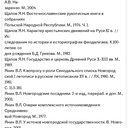
А.В. На-
заренко. М., 2004.
Щапов Я.Н. Восточнославянские рукописные книги в
собраниях
Польской Народной Республики. М., 1976. Ч. 1.
Щапов Я.Н. Характер крестьянских движений на Руси XI в. //
Ис-
следования по истории и историографии феодализма: К 100-
летию со
дня рождения Б.Д. Грекова. М., 1982.
Щапов Я.Н. Государство и церковь Древней Руси X–XIII вв. М.,
1989.
Янин В.Л. К вопросу о роли Синодального списка Новгород-
ской I летописи в русском летописании XV в. // ЛХ, 1980. М.,
1981.
С. 153–181.
Янин В.Л. Новгородские посадники. 2-е изд., перераб. и доп. М.,
2003.
Янин В.Л. Очерки комплексного источниковедения:
Средневеко-
вый Новгород. М., 1977.
Янин В.Л. У истоков новгородской государственности. В. Новго-
род, 2001.