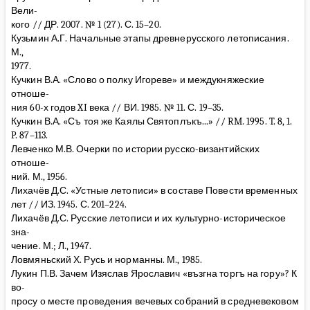
Вели-
кого // ДР. 2007. № 1 (27). С. 15–20.
Кузьмин А.Г. Начальные этапы древнерусского летописания.
М.,
1977.
Кучкин В.А. «Слово о полку Игореве» и междукняжеские
отноше-
ния 60-х годов XI века // ВИ. 1985. № 11. С. 19–35.
Кучкин В.А. «Съ тоя же Каялы Святоплъкъ...» // RM. 1995. T. 8, 1.
P. 87–113.
Левченко М.В. Очерки по истории русско-византийских
отноше-
ний. М., 1956.
Лихачёв Д.С. «Устные летописи» в составе Повести временных
лет // ИЗ. 1945. С. 201–224.
Лихачёв Д.С. Русские летописи и их культурно-историческое
зна-
чение. М.; Л., 1947.
Ловмяньский Х. Русь и норманны. М., 1985.
Лукин П.В. Зачем Изяслав Ярославич «възгна торгъ на гору»? К
во-
просу о месте проведения вечевых собраний в средневековом