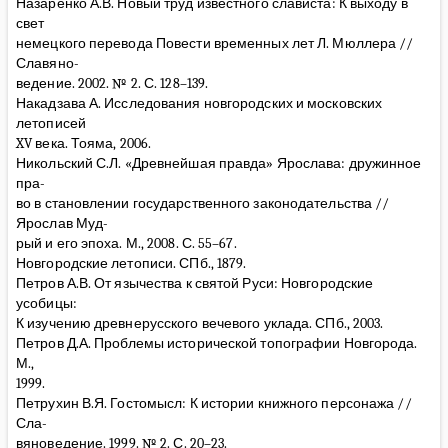
Назаренко А.В. Новый труд известного слависта: К выходу в
свет
немецкого перевода Повести временных лет Л. Мюллера //
Славяно-
ведение. 2002. № 2. С. 128–139.
Накадзава А. Исследования новгородских и московских
летописей
XV века. Тояма, 2006.
Никольский С.Л. «Древнейшая правда» Ярослава: дружинное
пра-
во в становлении государственного законодательства //
Ярослав Муд-
рый и его эпоха. М., 2008. С. 55–67.
Новгородские летописи. СПб., 1879.
Петров А.В. От язычества к святой Руси: Новгородские
усобицы:
К изучению древнерусского вечевого уклада. СПб., 2003.
Петров Д.А. Проблемы исторической топографии Новгорода.
М.,
1999.
Петрухин В.Я. Гостомысл: К истории книжного персонажа //
Сла-
вяноведение. 1999. № 2. С. 20–23.