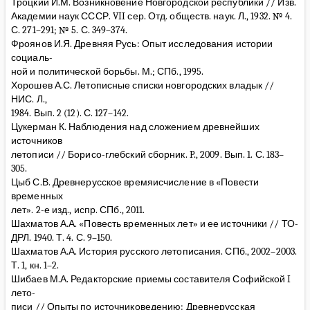
Троцкий И.М. Возникновение Новгородской республики // Изв.
Академии наук СССР. VII сер. Отд. обществ. наук. Л., 1932. № 4.
С. 271–291; № 5. С. 349–374.
Фроянов И.Я. Древняя Русь: Опыт исследования истории
социаль-
ной и политической борьбы. М.; СПб., 1995.
Хорошев А.С. Летописные списки новгородских владык //
НИС. Л.,
1984. Вып. 2 (12). С. 127–142.
Цукерман К. Наблюдения над сложением древнейших
источников
летописи // Борисо-глебский сборник. P., 2009. Вып. 1. С. 183–
305.
Цыб С.В. Древнерусское времяисчисление в «Повести
временных
лет». 2-е изд., испр. СПб., 2011.
Шахматов А.А. «Повесть временных лет» и ее источники // ТО-
ДРЛ. 1940. Т. 4. С. 9–150.
Шахматов А.А. История русского летописания. СПб., 2002–2003.
Т. 1, кн. 1–2.
Шибаев М.А. Редакторские приемы составителя Софийской I
лето-
писи // Опыты по источниковедению: Древнерусская