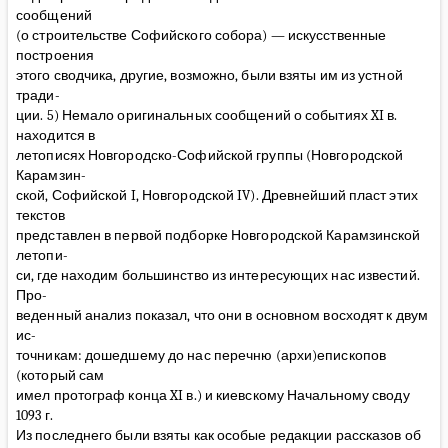
сообщений
(о строительстве Софийского собора) — искусственные
построения
этого сводчика, другие, возможно, были взяты им из устной
тради-
ции. 5) Немало оригинальных сообщений о событиях XI в.
находится в
летописях Новгородско-Софийской группы (Новгородской
Карамзин-
ской, Софийской I, Новгородской IV). Древнейший пласт этих
текстов
представлен в первой подборке Новгородской Карамзинской
летопи-
си, где находим большинство из интересующих нас известий.
Про-
веденный анализ показал, что они в основном восходят к двум
ис-
точникам: дошедшему до нас перечню (архи)епископов
(который сам
имел протограф конца XI в.) и киевскому Начальному своду
1093 г.
Из последнего были взяты как особые редакции рассказов об