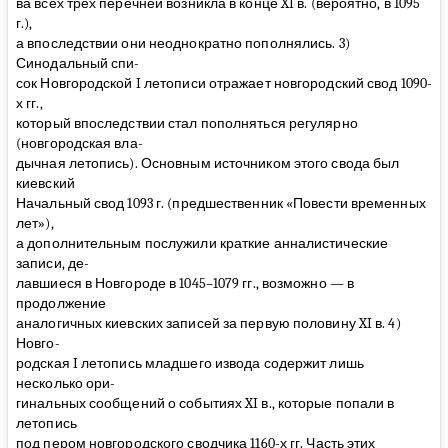
ва всех трех перечней возникла в конце XI в. (вероятно, в 1095
г.),
а впоследствии они неоднократно пополнялись. 3)
Синодальный спи-
сок Новгородской I летописи отражает новгородский свод 1090-
х гг.,
который впоследствии стал пополняться регулярно
(новгородская вла-
дычная летопись). Основным источником этого свода был
киевский
Начальный свод 1093 г. (предшественник «Повести временных
лет»),
а дополнительным послужили краткие анналистические
записи, де-
лавшиеся в Новгороде в 1045–1079 гг., возможно — в
продолжение
аналогичных киевских записей за первую половину XI в. 4)
Новго-
родская I летопись младшего извода содержит лишь
несколько ори-
гинальных сообщений о событиях XI в., которые попали в
летопись
под пером новгородского сводчика 1160-х гг. Часть этих