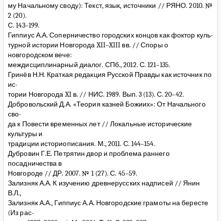
му Начальному своду): Текст, язык, источники // РЯНО. 2010. №
2 (20).
С. 143–199.
Гиппиус А.А. Соперничество городских концов как фоктор куль-
турной истории Новгорода XII–XIII вв. // Споры о
новгородском вече:
междисциплинарный диалог. СПб., 2012. С. 121–135.
Гринёв Н.Н. Краткая редакция Русской Правды как источник по
ис-
тории Новгорода XI в. // НИС. 1989. Вып. 3 (13). С. 20–42.
Добровольский Д.А. «Теория казней Божиих»: От Начального
сво-
да к Повести временных лет // Локальные исторические
культуры и
традиции историописания. М., 2011. С. 144–154.
Дубровин Г.Е. Петрятин двор и проблема раннего
посадничества в
Новгороде // ДР. 2007. № 1 (27). С. 45–59.
Зализняк А.А. К изучению древнерусских надписей // Янин
В.Л.,
Зализняк А.А., Гиппиус А.А. Новгородские грамоты на бересте
(Из рас-