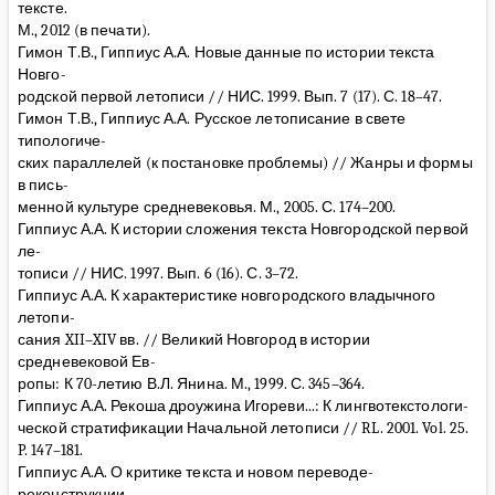
тексте.
М., 2012 (в печати).
Гимон Т.В., Гиппиус А.А. Новые данные по истории текста
Новго-
родской первой летописи // НИС. 1999. Вып. 7 (17). С. 18–47.
Гимон Т.В., Гиппиус А.А. Русское летописание в свете
типологиче-
ских параллелей (к постановке проблемы) // Жанры и формы
в пись-
менной культуре средневековья. М., 2005. С. 174–200.
Гиппиус А.А. К истории сложения текста Новгородской первой
ле-
тописи // НИС. 1997. Вып. 6 (16). С. 3–72.
Гиппиус А.А. К характеристике новгородского владычного
летопи-
сания XII–XIV вв. // Великий Новгород в истории
средневековой Ев-
ропы: К 70-летию В.Л. Янина. М., 1999. С. 345–364.
Гиппиус А.А. Рекоша дроужина Игореви...: К лингвотекстологи-
ческой стратификации Начальной летописи // RL. 2001. Vol. 25.
P. 147–181.
Гиппиус А.А. О критике текста и новом переводе-
реконструкции