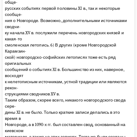
обще-
русских событиях первой половины XI в., так и некоторые
сообще-
ния о Новгороде. Возможно, дополнительными источниками
сводчи-
ку начала XV в. послужили перечень новгородских князей и
какая-то
смоленская летопись. 6) В других (кроме Новгородской
Карамзин-
ской) новгородско-софийских летописях тоже есть ряд
оригиальных
сообщений о событиях XI в. Большинство из них, наверное,
восходят
к нелетописным источникам, устной традиции или являются
рекон-
струкциями сводчиков XV в.
Таким образом, скорее всего, никакого новгородского свода
сере-
дины XI в. не было. Только краткие записи делались в это
время в
Новгороде, а в 1090-х гг. был составлен свод, основанный на
киевском
материале, а также на этих записях. Тогда же были созданы