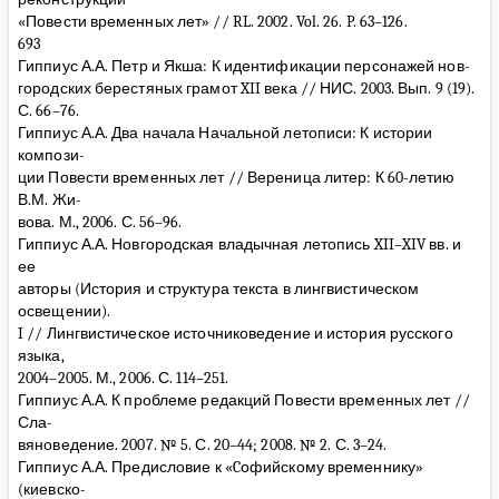
«Повести временных лет» // RL. 2002. Vol. 26. P. 63–126.
693
Гиппиус А.А. Петр и Якша: К идентификации персонажей нов-
городских берестяных грамот XII века // НИС. 2003. Вып. 9 (19).
С. 66–76.
Гиппиус А.А. Два начала Начальной летописи: К истории
компози-
ции Повести временных лет // Вереница литер: К 60-летию
В.М. Жи-
вова. М., 2006. С. 56–96.
Гиппиус А.А. Новгородская владычная летопись XII–XIV вв. и
ее
авторы (История и структура текста в лингвистическом
освещении).
I // Лингвистическое источниковедение и история русского
языка,
2004–2005. М., 2006. С. 114–251.
Гиппиус А.А. К проблеме редакций Повести временных лет //
Сла-
вяноведение. 2007. № 5. С. 20–44; 2008. № 2. С. 3–24.
Гиппиус А.А. Предисловие к «Cофийскому временнику»
(киевско-