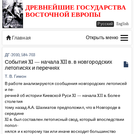
ДРЕВНЕЙШИЕ ГОСУДАРСТВА
ВОСТОЧНОЙ ЕВРОПЫ
Русский
English
Открыть меню
Главная
ДГ-2010, 584-703
События XI — начала XII в. в новгородских
летописях и перечнях
Т. В. Гимон
В работе анализируются сообщения новгородских летописей
и пе-
речней об истории Киевской Руси XI — начала XII в. Более
столетия
тому назад А.А. Шахматов предположил, что в Новгороде в
середине
XI в. был составлен летописный свод, который впоследствии
попол-
нялся и к которому так или иначе восходит большинство