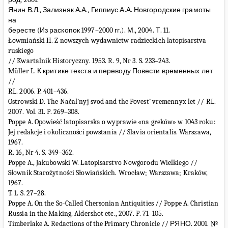
Янин В.Л., Зализняк А.А., Гиппиус А.А. Новгородские грамоты
на
бересте (Из раскопок 1997–2000 гг.). М., 2004. Т. 11.
Łowmiański H. Z nowszych wydawnictw radzieckich latopisarstva
ruskiego
// Kwartalnik Historyczny. 1953. R. 9, Nr 3. S. 233–243.
Müller L. К критике текста и переводу Повести временных лет
//
RL. 2006. P. 401–436.
Ostrowski D. The Načal’nyj svod and the Povest’ vremennyx let // RL.
2007. Vol. 31. P. 269–308.
Poppe A. Opowieść latopisarska o wyprawie «na greków» w 1043 roku:
Jej redakcje i okoliczności powstania // Slavia orientalis. Warszawa,
1967.
R. 16, Nr 4. S. 349–362.
Poppe A., Jakubowski W. Latopisarstvo Nowgorodu Wielkiego //
Słownik Starożytności Słowiańskich. Wrocław; Warszawa; Kraków,
1967.
T. 1. S. 27–28.
Poppe A. On the So-Called Chersonian Antiquities // Poppe A. Christian
Russia in the Making. Aldershot etc., 2007. P. 71–105.
Timberlake A. Redactions of the Primary Chronicle // РЯНО. 2001. №