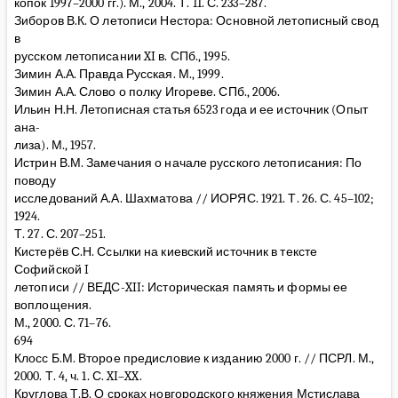
копок 1997–2000 гг.). М., 2004. Т. 11. С. 233–287.
Зиборов В.К. О летописи Нестора: Основной летописный свод
в
русском летописании XI в. СПб., 1995.
Зимин А.А. Правда Русская. М., 1999.
Зимин А.А. Слово о полку Игореве. СПб., 2006.
Ильин Н.Н. Летописная статья 6523 года и ее источник (Опыт
ана-
лиза). М., 1957.
Истрин В.М. Замечания о начале русского летописания: По
поводу
исследований А.А. Шахматова // ИОРЯС. 1921. Т. 26. С. 45–102;
1924.
Т. 27. С. 207–251.
Кистерёв С.Н. Ссылки на киевский источник в тексте
Софийской I
летописи // ВЕДС-XII: Историческая память и формы ее
воплощения.
М., 2000. С. 71–76.
694
Клосс Б.М. Второе предисловие к изданию 2000 г. // ПСРЛ. М.,
2000. Т. 4, ч. 1. С. XI–XX.
Круглова Т.В. О сроках новгородского княжения Мстислава