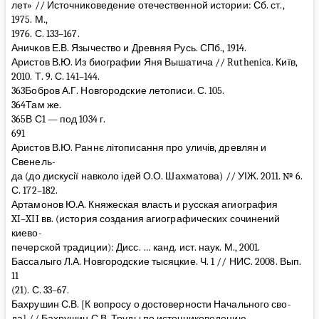
лет» // Источниковедение отечественной истории: Сб. ст.,
1975. М.,
1976. С. 133–167.
Аничков Е.В. Язычество и Древняя Русь. СПб., 1914.
Аристов В.Ю. Из биографии Яня Вышатича // Ruthenica. Київ,
2010. Т. 9. С. 141–144.
363Бобров А.Г. Новгородские летописи. С. 105.
364Там же.
365В С1 — под 1034 г.
691
Аристов В.Ю. Раннє літописання про уличів, древлян и
Свенель-
да (до дискусії навколо ідей О.О. Шахматова) // УІЖ. 2011. № 6.
С. 172–182.
Артамонов Ю.А. Княжеская власть и русская агиография
XI–XII вв. (история создания агиографических сочинений
киево-
печерской традиции): Дисс. … канд. ист. наук. М., 2001.
Бассалыго Л.А. Новгородские тысяцкие. Ч. 1 // НИС. 2008. Вып.
11
(21). С. 33–67.
Бахрушин С.В. [К вопросу о достоверности Начального сво-
да] // Бахрушин С.В. Труды по источниковедению,