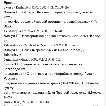
Яросла-
вичи // Ruthenica. Київ, 2003. Т. 2. С. 108–114.
Вилкул Т.Л. «И седе... Кыеве» (К характеристике одного из
источ-
ников Новгородской первой летописи старшей редакции) //
ВЕДС.
XV: Автор и его текст. М., 2003. С. 36–40.
Вилкул Т.Л. Новгородская первая летопись и Начальный свод
//
Palaeoslavica. Cambridge (Mass.), 2003. Vol. 11. P. 5–35.
Вилкул Т.Л. Повесть временных лет и Хронограф //
Palaeoslavica.
Cambridge (Mass.), 2003. Vol. 11. P. 56–116.
Гимон Т.В. К характеристике летописного перечня
новгородских
посадников // Столичные и периферийные города Руси и
России в
средние века и раннее новое время (XI–XVIII вв.): Проблемы
культу-
ры и культурного наследия: Докл. Третьей науч. конф. (Муром,
17–20
мая 2000 г.). М., 2003. С. 128–136.