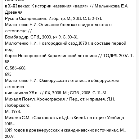
в X–XI веках: К истории названия «варяг» // Мельникова Е.А.
Древняя
Русь и Скандинавия: Избр. тр. М., 2011. С. 153–171.
Милютенко Н.И. Описание боев как свидетельство о
летописце //
Бомбардир. СПб., 2000. № 9. С. 30–31.
Милютенко Н.И. Новгородский свод 1078 г. в составе первой
под-
борки Новгородской Карамзинской летописи // ТОДРЛ. 2007. Т.
58.
С. 586–606.
695
Милютенко Н.И. Южнорусская летопись в общерусском
летописа-
нии начала XV в. // ЛХ, 2008. М.; СПб., 2008. С. 11–51.
Михаил Пселл. Хронография / Пер., ст. и примеч. Я.Н.
Любарского.
М., 1978.
Михеев С.М. «Святополкъ сѣдѣ в Киевѣ по отци»: Усобица
1015–
1019 годов в древнерусских и скандинавских источниках. М.,
2009.