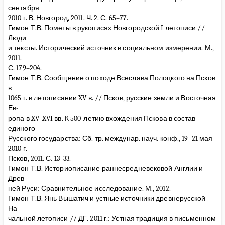
сентября
2010 г. В. Новгород, 2011. Ч. 2. С. 65–77.
Гимон Т.В. Пометы в рукописях Новгородской I летописи //
Люди
и тексты. Исторический источник в социальном измерении. М.,
2011.
С. 179–204.
Гимон Т.В. Сообщение о походе Всеслава Полоцкого на Псков
в
1065 г. в летописании XV в. // Псков, русские земли и Восточная
Ев-
ропа в XV–XVI вв. К 500-летию вхождения Пскова в состав
единого
Русского государства: Сб. тр. междунар. науч. конф., 19–21 мая
2010 г.
Псков, 2011. С. 13–33.
Гимон Т.В. Историописание раннесредневековой Англии и
Древ-
ней Руси: Сравнительное исследование. М., 2012.
Гимон Т.В. Янь Вышатич и устные источники древнерусской
На-
чальной летописи // ДГ. 2011 г.: Устная традиция в письменном