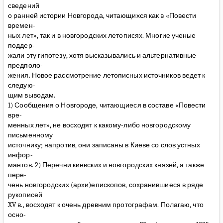
сведений
о ранней истории Новгорода, читающихся как в «Повести
времен-
ных лет», так и в новгородских летописях. Многие ученые
поддер-
жали эту гипотезу, хотя высказывались и альтернативные
предполо-
жения. Новое рассмотрение летописных источников ведет к
следую-
щим выводам.
1) Сообщения о Новгороде, читающиеся в составе «Повести
вре-
менных лет», не восходят к какому-либо новгородскому
письменному
источнику; напротив, они записаны в Киеве со слов устных
инфор-
мантов. 2) Перечни киевских и новгородских князей, а также
пере-
чень новгородских (архи)епископов, сохранившиеся в ряде
рукописей
XV в., восходят к очень древним протографам. Полагаю, что
осно-