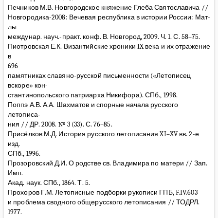
Печников М.В. Новгородское княжение Глеба Святославича //
Новгородика-2008: Вечевая республика в истории России: Мат-
лы
междунар. науч.-практ. конф. В. Новгород, 2009. Ч. 1. С. 58–75.
Пиотровская Е.К. Византийские хроники IX века и их отражение
в
696
памятниках славяно-русской письменности («Летописец
вскоре» кон-
стантинопольского патриарха Никифора). СПб., 1998.
Поппэ А.В. А.А. Шахматов и спорные начала русского
летописа-
ния // ДР. 2008. № 3 (33). С. 76–85.
Присёлков М.Д. История русского летописания XI–XV вв. 2-е
изд.
СПб., 1996.
Прозоровский Д.И. О родстве св. Владимира по матери // Зап.
Имп.
Акад. наук. СПб., 1864. Т. 5.
Прохоров Г.М. Летописные подборки рукописи ГПБ, F.IV.603
и проблема сводного общерусского летописания // ТОДРЛ.
1977.