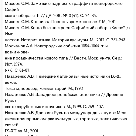
Михеев С.М. Заметки о надписях-граффити новгородского
Софий-
ского собора, ч. II // ДР. 2010. № 3 (41). С. 74–84.
Михеев С.М. Кто писал Повесть временных лет? М., 2011.
Михеев С.М. Когда был построен Софийский собор в Киеве? //
Име-
нослов. История языка. История культуры. М., 2012. С. 231–243.
Молчанов А.А. Новгородские события 1054–1064 гг. и
возникнове-
ние посадничества нового типа // Вестн. Моск. ун-та. Сер.:
Ист. 1974.
№ 6. С. 81–87.
Назаренко А.В. Немецкие латиноязычные источники IX–XI
веков:
Тексты, перевод, комментарий. М., 1993.
Назаренко А.В. Западноевропейские источники // Древняя
Русь в
свете зарубежных источников. М., 1999. С. 259–407.
Назаренко А.В. Древняя Русь на международных путях: Меж-
дисциплинарные очерки культурных, торговых, политических
связей
IX–XII вв. М., 2001.