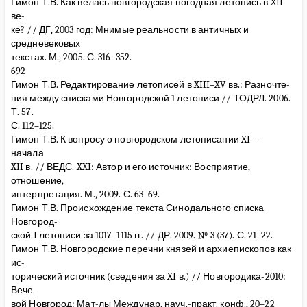
Гимон Т.В. Как велась новгородская погодная летопись в XII
ве-
ке? // ДГ, 2003 год: Мнимые реальности в античных и
средневековых
текстах. М., 2005. С. 316–352.
692
Гимон Т.В. Редактирование летописей в XIII–XV вв.: Разночте-
ния между списками Новгородской 1 летописи // ТОДРЛ. 2006.
Т. 57.
С. 112–125.
Гимон Т.В. К вопросу о новгородском летописании XI —
начала
XII в. // ВЕДС. XXI: Автор и его источник: Восприятие,
отношение,
интерпретация. М., 2009. С. 63–69.
Гимон Т.В. Происхождение текста Синодального списка
Новгород-
ской I летописи за 1017–1115 гг. // ДР. 2009. № 3 (37). С. 21–22.
Гимон Т.В. Новгородские перечни князей и архиепископов как
ис-
торический источник (сведения за XI в.) // Новгородика-2010:
Вече-
вой Новгород: Мат-лы Междунар. науч.-практ. конф., 20–22