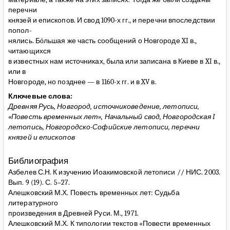
перечни
князей и епископов. И свод 1090-х гг., и перечни впоследствии
попол-
нялись. Бóльшая же часть сообщений о Новгороде XI в.,
читающихся
в известных нам источниках, была или записана в Киеве в XI в.,
или в
Новгороде, но позднее — в 1160-х гг. и в XV в.
Ключевые слова:
Древняя Русь, Новгород, источниковедение, летописи,
«Повесть временных лет», Начальный свод, Новгородская I
летопись, Новгородско-Софийские летописи, перечни
князей и епископов
Библиография
Азбелев С.Н. К изучению Иоакимовской летописи // НИС. 2003.
Вып. 9 (19). С. 5–27.
Алешковский М.Х. Повесть временных лет: Судьба
литературного
произведения в Древней Руси. М., 1971.
Алешковский М.Х. К типологии текстов «Повести временных