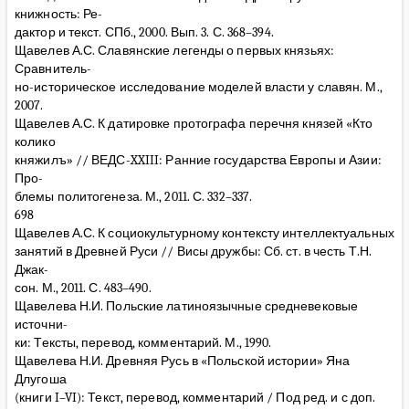
книжность: Ре-
дактор и текст. СПб., 2000. Вып. 3. С. 368–394.
Щавелев А.С. Славянские легенды о первых князьях:
Сравнитель-
но-историческое исследование моделей власти у славян. М.,
2007.
Щавелев А.С. К датировке протографа перечня князей «Кто
колико
княжилъ» // ВЕДС-XXIII: Ранние государства Европы и Азии:
Про-
блемы политогенеза. М., 2011. С. 332–337.
698
Щавелев А.С. К социокультурному контексту интеллектуальных
занятий в Древней Руси // Висы дружбы: Сб. ст. в честь Т.Н.
Джак-
сон. М., 2011. С. 483–490.
Щавелева Н.И. Польские латиноязычные средневековые
источни-
ки: Тексты, перевод, комментарий. М., 1990.
Щавелева Н.И. Древняя Русь в «Польской истории» Яна
Длугоша
(книги I–VI): Текст, перевод, комментарий / Под ред. и с доп.