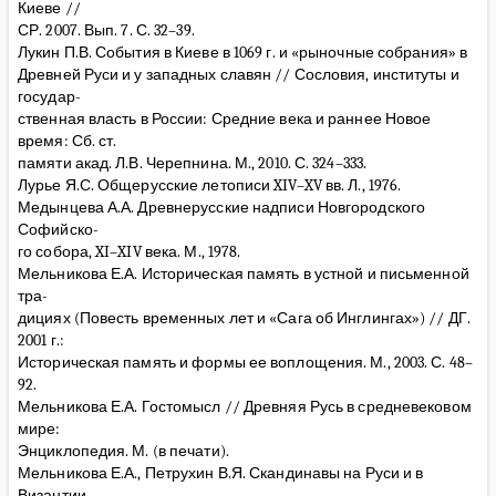
Киеве //
СР. 2007. Вып. 7. С. 32–39.
Лукин П.В. События в Киеве в 1069 г. и «рыночные собрания» в
Древней Руси и у западных славян // Сословия, институты и
государ-
ственная власть в России: Средние века и раннее Новое
время: Сб. ст.
памяти акад. Л.В. Черепнина. М., 2010. С. 324–333.
Лурье Я.С. Общерусские летописи XIV–XV вв. Л., 1976.
Медынцева А.А. Древнерусские надписи Новгородского
Софийско-
го собора, XI–XIV века. М., 1978.
Мельникова Е.А. Историческая память в устной и письменной
тра-
дициях (Повесть временных лет и «Сага об Инглингах») // ДГ.
2001 г.:
Историческая память и формы ее воплощения. М., 2003. С. 48–
92.
Мельникова Е.А. Гостомысл // Древняя Русь в средневековом
мире:
Энциклопедия. М. (в печати).
Мельникова Е.А., Петрухин В.Я. Скандинавы на Руси и в
Византии