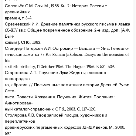
Соловьёв С.М. Соч. М., 1988. Кн. 2: История России с
древнейших
времен, т. 3–4.
Срезневский И.И. Древние памятники русского письма и языка
(X–XIV вв.): Общее повременное обозрение. 2-е изд., доп. [А.Ф.
Быч-
ковым]. СПб., 1882.
Стендер-Петерсен А.И. Остромир — Вышата — Янь: Генеало-
гическая заметка // For Roman Jakobson: Essays on the occasion of
his
sixtieth birthday, 11 October 1956. The Hague, 1956. P. 531–539.
Старостина И.П. Поучение Луки Жидяты, епископа
новгородско-
го, к братии // Письменные памятники истории Древней Руси:
Лето-
писи. Повести. Хождения. Поучения. Жития. Послания:
Аннотирован-
ный каталог-справочник. СПб., 2003. С. 117–120.
Столярова Л.В. Свод записей писцов, художников и
переплетчиков
древнерусских пергаменных кодексов XI–XIV веков. М., 2000.
697