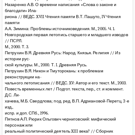
Назаренко А.В. О времени написания «Слова о законе и
благодати» Ила-
риона // ВЕДС. XVII Чтения памяти В.Т. Пашуто, IV Чтения
памяти
А.А. Зимина: Проблемы источниковедения. М., 2005. Ч. 1.
Новгородская первая летопись старшего и младшего изводов
// ПСРЛ.
М., 2000. Т. 3.
Петрухин В.Я. Древняя Русь: Народ. Князья. Религия // Из
истории рус-
ской культуры. М., 2000. Т. I. Древняя Русь.
Петрухин В.Я. Никон и Тмуторокань: к проблемам
реконструкции на-
чального летописания // ВЕДС. XV: Автор и его текст. М., 2003.
Повесть временных лет / Подгот. текста, пер., ст. и коммент.
Д.С. Ли-
хачева, М.Б. Свердлова; под. ред. В.П. Адриановой-Перетц. 2-е
изд.,
испр. и доп. СПб., 1996.
Пятнов А.П. Рюрик Ольгович черниговский: мифический
персонаж или
реальный политический деятель XIII века? // Сборник