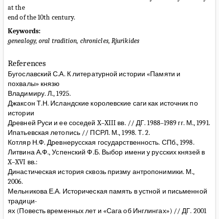
at the
end of the 10th century.
Keywords:
genealogy, oral tradition, chronicles, Rjurikides
References
Бугославский С.А. К литературной истории «Памяти и
похвалы» князю
Владимиру. Л., 1925.
Джаксон Т.Н. Исландские королевские саги как источник по
истории
Древней Руси и ее соседей X–XIII вв. // ДГ. 1988–1989 гг. М., 1991.
Ипатьевская летопись // ПСРЛ. М., 1998. Т. 2.
Котляр Н.Ф. Древнерусская государственность. СПб., 1998.
Литвина А.Ф., Успенский Ф.Б. Выбор имени у русских князей в
X–XVI вв.:
Династическая история сквозь призму антропонимики. М.,
2006.
Мельникова Е.А. Историческая память в устной и письменной
традици-
ях (Повесть временных лет и «Сага об Инглингах») // ДГ. 2001