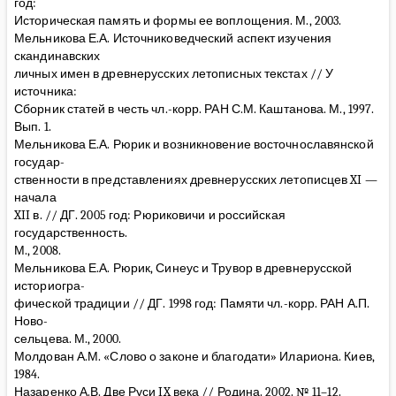
год:
Историческая память и формы ее воплощения. М., 2003.
Мельникова Е.А. Источниковедческий аспект изучения
скандинавских
личных имен в древнерусских летописных текстах // У
источника:
Сборник статей в честь чл.-корр. РАН С.М. Каштанова. М., 1997.
Вып. 1.
Мельникова Е.А. Рюрик и возникновение восточнославянской
государ-
ственности в представлениях древнерусских летописцев XI —
начала
XII в. // ДГ. 2005 год: Рюриковичи и российская
государственность.
М., 2008.
Мельникова Е.А. Рюрик, Синеус и Трувор в древнерусской
историогра-
фической традиции // ДГ. 1998 год: Памяти чл.-корр. РАН А.П.
Ново-
сельцева. М., 2000.
Молдован А.М. «Слово о законе и благодати» Илариона. Киев,
1984.
Назаренко А.В. Две Руси IX века // Родина. 2002. № 11–12.