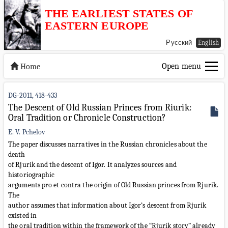
THE EARLIEST STATES OF
EASTERN EUROPE
Русский
English
Open menu
Home
DG-2011, 418-433
The Descent of Old Russian Princes from Riurik:
Oral Tradition or Chronicle Construction?
E. V. Pchelov
The paper discusses narratives in the Russian chronicles about the
death
of Rjurik and the descent of Igor. It analyzes sources and
historiographic
arguments pro et contra the origin of Old Russian princes from Rjurik.
The
author assumes that information about Igor’s descent from Rjurik
existed in
the oral tradition within the framework of the “Rjurik story” already