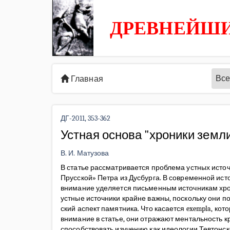
ДРЕВНЕЙШИ
Все
Главная
ДГ-2011, 353-362
Устная основа "хроники земли
В. И. Матузова
В статье рассматривается проблема устных исто
Прусской» Петра из Дусбурга. В современной ис
внимание уделяется письменным источникам хро
устные источники крайне важны, поскольку они п
ский аспект памятника. Что касается exempla, ко
внимание в статье, они отражают ментальность к
способствовать изучению как идеологии Тевтонск