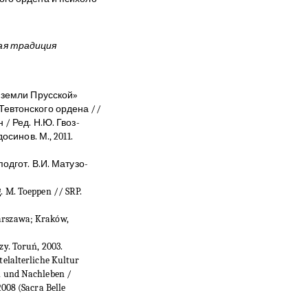
ая традиция
е земли Прусской»
Тевтонского ордена //
 / Ред. Н.Ю. Гвоз-
осинов. М., 2011.
одгот. В.И. Матузо-
. M. Toeppen // SRP.
arszawa; Kraków,
zy. Toruń, 2003.
telalterliche Kultur
n und Nachleben /
2008 (Sacra Belle