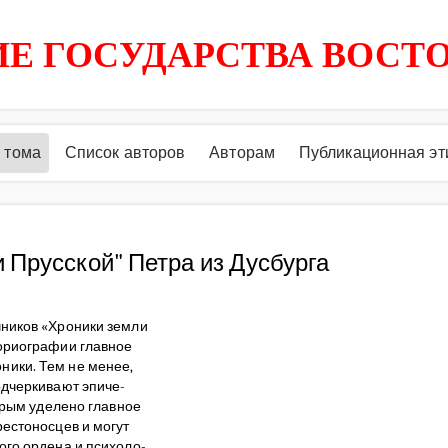
Е ГОСУДАРСТВА ВОСТ
 тома
Список авторов
Авторам
Публикационная эт
 Прусской" Петра из Дусбурга
чников «Хроники земли
ториографии главное
ники. Тем не менее,
одчеркивают эпиче-
торым уделено главное
рестоносцев и могут
ого ордена и психоло-