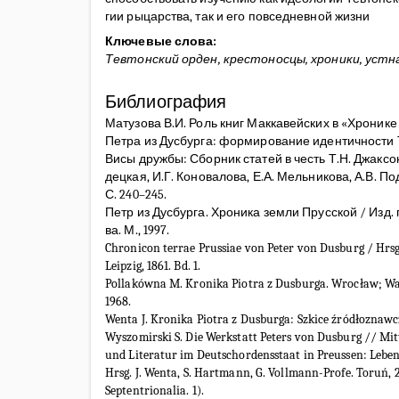
гии рыцарства, так и его повседневной жизни
Ключевые слова:
Тевтонский орден, крестоносцы, хроники, устн
Библиография
Матузова В.И. Роль книг Маккавейских в «Хроник
Петра из Дусбурга: формирование идентичности 
Висы дружбы: Сборник статей в честь Т.Н. Джаксон
децкая, И.Г. Коновалова, Е.А. Мельникова, А.В. Под
С. 240–245.
Петр из Дусбурга. Хроника земли Прусской / Изд. п
ва. М., 1997.
Chronicon terrae Prussiae von Peter von Dusburg / Hrsg
Leipzig, 1861. Bd. 1.
Pollakówna M. Kronika Piotra z Dusburga. Wrocław; W
1968.
Wenta J. Kronika Piotra z Dusburga: Szkice źródłoznawc
Wyszomirski S. Die Werkstatt Peters von Dusburg // Mit
und Literatur im Deutschordensstaat in Preussen: Lebe
Hrsg. J. Wenta, S. Hartmann, G. Vollmann-Profe. Toruń, 
Septentrionalia. 1).