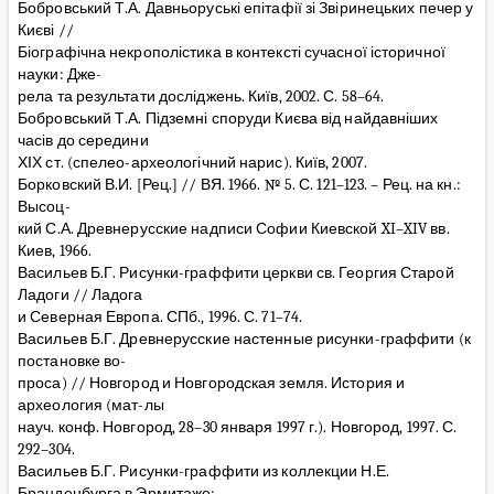
Бобровський Т.А. Давньоруські епітафії зі Звіринецьких печер у
Києві //
Біографічна некрополістика в контексті сучасної історичної
науки: Дже-
рела та результати досліджень. Київ, 2002. С. 58–64.
Бобровський Т.А. Підземні споруди Києва від найдавніших
часів до середини
ХІХ ст. (спелео-археологічний нарис). Київ, 2007.
Борковский В.И. [Рец.] // ВЯ. 1966. № 5. С. 121–123. – Рец. на кн.:
Высоц-
кий С.А. Древнерусские надписи Софии Киевской XI–XIV вв.
Киев, 1966.
Васильев Б.Г. Рисунки-граффити церкви св. Георгия Старой
Ладоги // Ладога
и Северная Европа. СПб., 1996. С. 71–74.
Васильев Б.Г. Древнерусские настенные рисунки-граффити (к
постановке во-
проса) // Новгород и Новгородская земля. История и
археология (мат-лы
науч. конф. Новгород, 28–30 января 1997 г.). Новгород, 1997. С.
292–304.
Васильев Б.Г. Рисунки-граффити из коллекции Н.Е.
Бранденбурга в Эрмитаже: