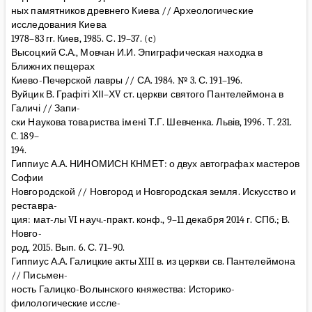
ных памятников древнего Киева // Археологические
исследования Киева
1978–83 гг. Киев, 1985. С. 19–37. (c)
Высоцкий С.А., Мовчан И.И. Эпиграфическая находка в
Ближних пещерах
Киево-Печерской лавры // СА. 1984. № 3. С. 191–196.
Вуйцик В. Графіті ХІІ–ХV ст. церкви святого Пантелеймона в
Галичі // Запи-
ски Наукова товариства iменi Т.Г. Шевченка. Львів, 1996. Т. 231.
C. 189–
194.
Гиппиус А.А. НИНОМИСН КНМЕТ: о двух автографах мастеров
Софии
Новгородской // Новгород и Новгородская земля. Искусство и
реставра-
ция: мат-лы VI науч.-практ. конф., 9–11 декабря 2014 г. СПб.; В.
Новго-
род, 2015. Вып. 6. С. 71–90.
Гиппиус А.А. Галицкие акты XIII в. из церкви св. Пантелеймона
// Письмен-
ность Галицко-Волынского княжества: Историко-
филологические иссле-