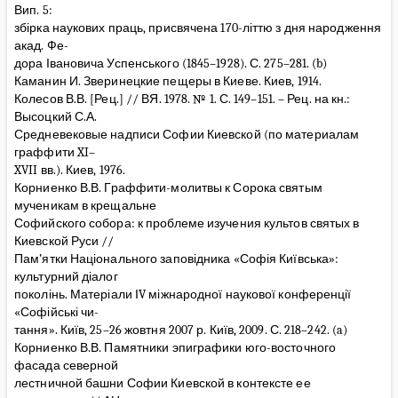
Вип. 5:
збірка наукових праць, присвячена 170-літтю з дня народження
акад. Фе-
дора Івановича Успенського (1845–1928). С. 275–281. (b)
Каманин И. Зверинецкие пещеры в Киеве. Киев, 1914.
Колесов В.В. [Рец.] // ВЯ. 1978. № 1. С. 149–151. – Рец. на кн.:
Высоцкий С.А.
Средневековые надписи Софии Киевской (по материалам
граффити XI–
XVII вв.). Киев, 1976.
Корниенко В.В. Граффити-молитвы к Сорока святым
мученикам в крещальне
Софийского собора: к проблеме изучения культов святых в
Киевской Руси //
Пам’ятки Національного заповідника «Софія Київська»:
культурний діалог
поколінь. Матеріали ІV міжнародної наукової конференції
«Софійські чи-
тання». Київ, 25–26 жовтня 2007 р. Київ, 2009. С. 218–242. (a)
Корниенко В.В. Памятники эпиграфики юго-восточного
фасада северной
лестничной башни Софии Киевской в контексте ее