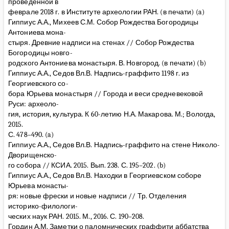
проведенной в
феврале 2018 г. в Институте археологии РАН. (в печати) (a)
Гиппиус А.А., Михеев С.М. Собор Рождества Богородицы
Антониева мона-
стыря. Древние надписи на стенах // Собор Рождества
Богородицы новго-
родского Антониева монастыря. В. Новгород. (в печати) (b)
Гиппиус А.А., Седов Вл.В. Надпись-граффито 1198 г. из
Георгиевского со-
бора Юрьева монастыря // Города и веси средневековой
Руси: археоло-
гия, история, культура. К 60-летию Н.А. Макарова. М.; Вологда,
2015.
С. 478–490. (a)
Гиппиус А.А., Седов Вл.В. Надпись-граффито на стене Николо-
Дворищенско-
го собора // КСИА. 2015. Вып. 238. С. 195–202. (b)
Гиппиус А.А., Седов Вл.В. Находки в Георгиевском соборе
Юрьева монасты-
ря: новые фрески и новые надписи // Тр. Отделения
историко-филологи-
ческих наук РАН. 2015. М., 2016. С. 190–208.
Гордин А.М. Заметки о паломнических граффити аббатства