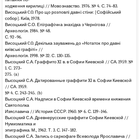
ходження кирилицi // Мовознавство. 1976. № 4. С. 74–83.
Висоцький C.O. Про що розповлi давнi стiни: [Софiйський
собор]. Киïв, 1978.
Висоцький С.О. Епiграфiчна знахiдка з Чернiгова //
Археологiя. 1984. № 48.
С. 92–96.
Висоцький C.O. Декілька зауважень до «Нотаток про давні
київські графіті» //
Археологiя. 1998. № 32. С. 130–135.
Высоцкий С.А. Граффито XI в. в Софии Киевской // СА. 1959. №
1. С. 273–
275. (a)
Высоцкий С.А. Датированные граффити XI в. Софии Киевской
// СА. 1959.
№ 4. С. 243–245. (b)
Высоцкий С.А. Надписи в Софии Киевской времени княжения
Святополка
Изяславича // История СССР. 1960. № 6. С. 139–146.
Высоцкий С.А. Древнерусские граффити Софии Киевской //
Нумизматика и
эпиграфика. М., 1962. Т. 3. С. 147–182.
Высоцкий С.А. Запись о саркофаге Всеволода Ярославича //