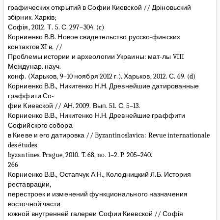
графических открытий в Софии Киевской // Дріновьский
збірник. Харків;
Софія, 2012. Т. 5. С. 297–304. (c)
Корниенко В.В. Новое свидетельство русско-финских
контактов XI в. //
Проблемы истории и археологии Украины: мат-лы VIII
Междунар. науч.
конф. (Харьков, 9–10 ноября 2012 г.). Харьков, 2012. С. 69. (d)
Корниенко В.В., Никитенко Н.Н. Древнейшие датированные
граффити Со-
фии Киевской // АН. 2009. Вып. 51. С. 5–13.
Корниенко В.В., Никитенко Н.Н. Древнейшие граффити
Софийского собора
в Киеве и его датировка // Byzantinoslavica: Revue internationale
des études
byzantines. Prague, 2010. T. 68, no. 1–2. P. 205–240.
266
Корниенко В.В., Остапчук А.Н., Колодницкий Л.Б. История
реставрации,
перестроек и изменений функционального назначения
восточной части
южной внутренней галереи Софии Киевской // Софія