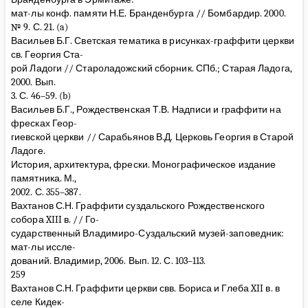
мат-лы конф. памяти Н.Е. Бранденбурга // Бомбардир. 2000.
№ 9. С. 21. (a)
Васильев Б.Г. Светская тематика в рисунках-граффити церкви
св. Георгия Ста-
рой Ладоги // Староладожский сборник. СПб.; Старая Ладога,
2000. Вып.
3. С. 46–59. (b)
Васильев Б.Г., Рождественская Т.В. Надписи и граффити на
фресках Геор-
гиевской церкви // Сарабьянов В.Д. Церковь Георгия в Старой
Ладоге.
История, архитектура, фрески. Монографическое издание
памятника. М.,
2002. С. 355–387.
Вахтанов С.Н. Граффити суздальского Рождественского
собора XIII в. // Го-
сударственный Владимиро-Суздальский музей-заповедник:
мат-лы иссле-
дований. Владимир, 2006. Вып. 12. С. 103–113.
259
Вахтанов С.Н. Граффити церкви свв. Бориса и Глеба XII в. в
селе Кидек-