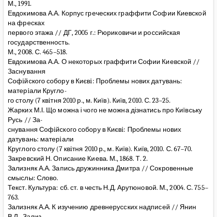
М., 1991.
Евдокимова А.А. Корпус греческих граффити Софии Киевской
на фресках
первого этажа // ДГ, 2005 г.: Рюриковичи и российская
государственность.
М., 2008. С. 465–518.
Евдокимова А.А. О некоторых граффити Софии Киевской //
Заснування
Софiйского собору в Києвi: Проблемы нових датувань:
матерiали Кругло-
го столу (7 квiтня 2010 р., м. Київ). Київ, 2010. С. 23–25.
Жарких М.І. Що можна і чого не можна дізнатись про Київську
Русь // За-
снування Софiйского собору в Києвi: Проблемы нових
датувань: матерiали
Круглого столу (7 квiтня 2010 р., м. Київ). Київ, 2010. С. 67–70.
Закревский Н. Описание Киева. М., 1868. Т. 2.
Зализняк А.А. Запись дружинника Дмитра // Сокровенные
смыслы: Слово.
Текст. Культура: сб. ст. в честь Н.Д. Арутюновой. М., 2004. С. 755–
763.
Зализняк А.А. К изучению древнерусских надписей // Янин
В.Л., Зализ-