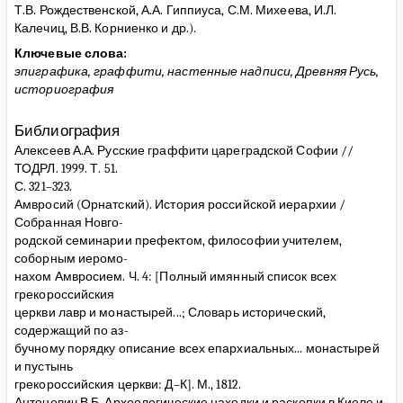
Т.В. Рождественской, А.А. Гиппиуса, С.М. Михеева, И.Л.
Калечиц, В.В. Корниенко и др.).
Ключевые слова:
эпиграфика, граффити, настенные надписи, Древняя Русь,
историография
Библиография
Алексеев А.А. Русские граффити цареградской Софии //
ТОДРЛ. 1999. Т. 51.
С. 321–323.
Амвросий (Орнатский). История российской иерархии /
Собранная Новго-
родской семинарии префектом, философии учителем,
соборным иеромо-
нахом Амвросием. Ч. 4: [Полный имянный список всех
грекороссийския
церкви лавр и монастырей...; Словарь исторический,
содержащий по аз-
бучному порядку описание всех епархиальных... монастырей
и пустынь
грекороссийския церкви: Д–К]. М., 1812.
Антонович В.Б. Археологические находки и раскопки в Киеве и