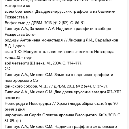
материю и со
всею братьею»: Два древнерусских граффито из базилики
Рождества в
Вифлееме // ДРВМ. 2013. № 2 (52). С. 86–91.
Гиппиус А.А., Зализняк А.А. Надписи-граффити в соборе
Рождества Бого-
родицы Антониева монастыря // Лифшиц Л.И., Сарабьянов
В.Д, Царев-
ская Т.Ю. Монументальная живопись великого Новгорода
конца XI – пер-
вой четверти XII века. М., 2004. С. 774–777.
262
Гиппиус А.А., Михеев С.М. Заметки о надписях-граффити
новгородского Со-
фийского собора. Ч. III // ДРВМ. 2011. № 2 (44). С. 37–57.
Гиппиус А.А., Михеев С.М. Две древнерусские загадки XII–XIII
веков из
Новгорода и Новогрудка // Храм і люди: збірка статей до 90-
річчя з дня
народження Сергія Олександровича Висоцького. Київ, 2013. С.
81–89. (a)
Гиппиус А.А., Михеев С.М. Надписи-граффити смоленского