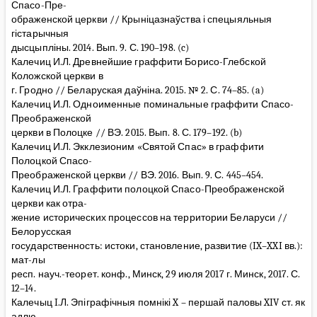
Спасо-Пре-
ображенской церкви // Крыніцазнаўства і спецыяльныя
гістарычныя
дысцыпліны. 2014. Вып. 9. С. 190–198. (c)
Калечиц И.Л. Древнейшие граффити Борисо-Глебской
Коложской церкви в
г. Гродно // Беларуская даўніна. 2015. № 2. С. 74–85. (a)
Калечиц И.Л. Одноименные поминальные граффити Спасо-
Преображенской
церкви в Полоцке // ВЭ. 2015. Вып. 8. С. 179–192. (b)
Калечиц И.Л. Экклезионим «Святой Спас» в граффити
Полоцкой Спасо-
Преображенской церкви // ВЭ. 2016. Вып. 9. С. 445–454.
Калечиц И.Л. Граффити полоцкой Спасо-Преображенской
церкви как отра-
жение исторических процессов на территории Беларуси //
Белорусская
государственность: истоки, становление, развитие (IX–XXI вв.):
мат-лы
респ. науч.-теорет. конф., Минск, 29 июля 2017 г. Минск, 2017. С.
12–14.
Калечыц I.Л. Эпіграфічныя помнікі X – першай паловы XIV ст. як
адлю-