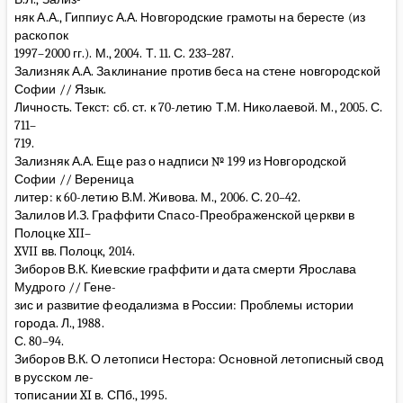
няк А.А., Гиппиус А.А. Новгородские грамоты на бересте (из
раскопок
1997–2000 гг.). М., 2004. Т. 11. С. 233–287.
Зализняк А.А. Заклинание против беса на стене новгородской
Софии // Язык.
Личность. Текст: сб. ст. к 70-летию Т.М. Николаевой. М., 2005. С.
711–
719.
Зализняк А.А. Еще раз о надписи № 199 из Новгородской
Софии // Вереница
литер: к 60-летию В.М. Живова. М., 2006. С. 20–42.
Залилов И.З. Граффити Спасо-Преображенской церкви в
Полоцке XII–
XVII вв. Полоцк, 2014.
Зиборов В.К. Киевские граффити и дата смерти Ярослава
Мудрого // Гене-
зис и развитие феодализма в России: Проблемы истории
города. Л., 1988.
С. 80–94.
Зиборов В.К. О летописи Нестора: Основной летописный свод
в русском ле-
тописании XI в. СПб., 1995.