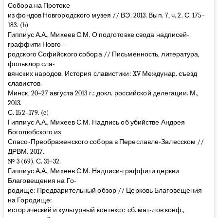
Собора на Протоке
из фондов Новгородского музея // ВЭ. 2013. Вып. 7, ч. 2. С. 175–
183. (b)
Гиппиус А.А., Михеев С.М. О подготовке свода надписей-
граффити Новго-
родского Софийского собора // Письменность, литература,
фольклор сла-
вянских народов. История славистики: XV Междунар. съезд
славистов.
Минск, 20–27 августа 2013 г.: докл. российской делегации. М.,
2013.
С. 152–179. (c)
Гиппиус А.А., Михеев С.М. Надпись об убийстве Андрея
Боголюбского из
Спасо-Преображенского собора в Переславле-Залесском //
ДРВМ. 2017.
№ 3 (69). С. 31–32.
Гиппиус А.А., Михеев С.М. Надписи-граффити церкви
Благовещения на Го-
родище: Предварительный обзор // Церковь Благовещения
на Городище:
исторический и культурный контекст: сб. мат-лов конф.,