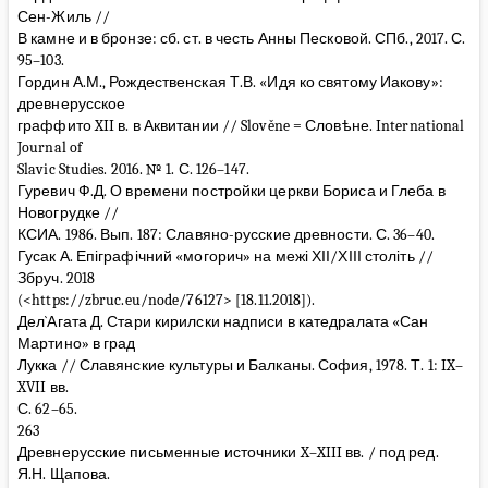
Сен-Жиль //
В камне и в бронзе: сб. ст. в честь Анны Песковой. СПб., 2017. С.
95–103.
Гордин А.М., Рождественская Т.В. «Идя ко святому Иакову»:
древнерусское
граффито XII в. в Аквитании // Slověne = Словѣне. International
Journal of
Slavic Studies. 2016. № 1. С. 126–147.
Гуревич Ф.Д. О времени постройки церкви Бориса и Глеба в
Новогрудке //
КСИА. 1986. Вып. 187: Славяно-русские древности. С. 36–40.
Гусак А. Епіграфічний «могорич» на межі ХІІ/ХІІІ століть //
Збруч. 2018
(<https://zbruc.eu/node/76127> [18.11.2018]).
Дел`Агата Д. Стари кирилски надписи в катедралата «Сан
Мартино» в град
Лукка // Славянские культуры и Балканы. София, 1978. Т. 1: IX–
XVII вв.
С. 62–65.
263
Древнерусские письменные источники X–XIII вв. / под ред.
Я.Н. Щапова.