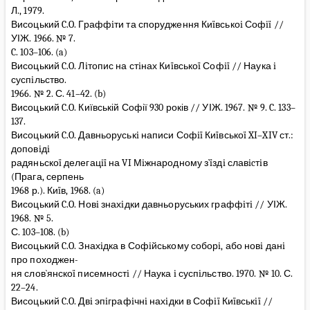
Л., 1979.
Висоцький C.O. Граффiти та спорудження Киïвськоi Софiï //
УІЖ. 1966. № 7.
C. 103–106. (a)
Висоцький C.O. Лiтопис на стiнах Киïвськоï Софiï // Наука i
суспiльство.
1966. № 2. С. 41–42. (b)
Висоцький C.O. Київській Софії 930 років // УІЖ. 1967. № 9. C. 133–
137.
Висоцький C.O. Давньоруськi написи Софiï Киïвськоï XI–XIV ст.:
доповiдi
радяньскоï делегацiï на VI Мiжнародному з`ïздi славicтiв
(Прага, серпень
1968 р.). Киïв, 1968. (a)
Висоцький C.O. Новi знахiдки давньоруських граффiтi // УІЖ.
1968. № 5.
С. 103–108. (b)
Висоцький C.O. Знахiдка в Софiйському соборi, або новi данi
про походжен-
ня слов`янскоï писемностi // Наука i суспiльство. 1970. № 10. С.
22–24.
Висоцький C.O. Двi эпiграфiчнi нахiдки в Софiï Киïвськiï //