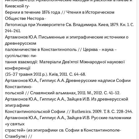
Киевской гу-
бернии в течение 1876 года // Чтения в Историческом
Обществе Нестора-
Летописца при Университете Св. Владимира. Киев, 1879. Кн. 1. C.
244–261.
Артамонов Ю.А. Письменные и эпиграфические источники о
древнерусском
паломничестве в Константинополь // Церква – наука –
суспільство: пи-
тання взаємодії: Матеріали Дев’ятої Міжнародної наукової
конференції
(25–27 травня 2011 р.). Київ, 2011. С. 64–68.
Артамонов Ю.А., Гиппиус А.А. Древнерусские надписи Софии
Константино-
польской // Славянский альманах, 2011. М., 2012. С. 41–52.
Артамонов Ю.А., Гиппиус А.А., Зайцев И.В. Из древнерусской
эпиграфики
Константинопольской Софии // Ruthenica. 2009. T. 8. С. 228–244.
Артамонов Ю.А., Гиппиус А.А., Зайцев И.В. Русские паломники
«у святых
страстей» (из эпиграфики св. Софии в Константинополе-
Стамбуле) //