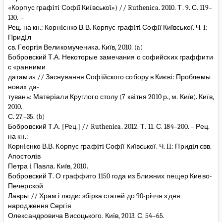
«Корпус графiтi Софiï Киïвськоï») // Ruthenica. 2010. Т. 9. С. 119–
130. –
Рец. на кн.: Корнiєнко В.В. Корпус графiтi Софiї Київської. Ч. I:
Придiл
св. Георгiя Великомученика. Київ, 2010. (a)
Бобровский Т.А. Некоторые замечания о софийских граффити
с «ранними
датами» // Заснування Софiйского собору в Києвi: Проблемы
нових да-
тувань: Матерiали Круглого столу (7 квiтня 2010 р., м. Київ). Київ,
2010.
С. 27–35. (b)
Бобровский Т.А. [Рец.] // Ruthenica. 2012. Т. 11. С. 184–200. – Рец.
на кн.:
Корнiєнко В.В. Корпус графiтi Софiї Київської. Ч. II: Придiл свв.
Апостолiв
Петра i Павла. Київ, 2010.
Бобровский Т. О граффито 1150 года из Ближних пещер Киево-
Печерской
Лавры // Храм і люди: збірка статей до 90-річчя з дня
народження Сергія
Олександровича Висоцького. Київ, 2013. С. 54–65.