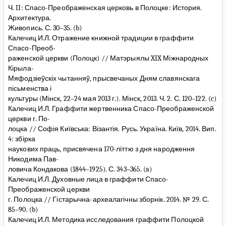
Ч. II: Спасо-Преображенская церковь в Полоцке: История.
Архитектура.
Живопись. С. 30–35. (b)
Калечиц И.Л. Отражение книжной традиции в граффити
Спасо-Преоб-
раженской церкви (Полоцк) // Матэрыялы XIX Міжнародных
Кірыла-
Мяфодзіеўскіх чытанняў, прысвечаных Дням славянскага
пісьменства і
культуры (Мінск, 22–24 мая 2013 г.). Мінск, 2013. Ч. 2. С. 120–122. (c)
Калечиц И.Л. Граффити жертвенника Спасо-Преображенской
церкви г. По-
лоцка // Софія Київська: Візантія. Русь. Україна. Київ, 2014. Вип.
4: збірка
наукових праць, присвячена 170-літтю з дня народження
Никодима Пав-
ловича Кондакова (1844–1925). С. 343–365. (a)
Калечиц И.Л. Духовные лица в граффити Спасо-
Преображенской церкви
г. Полоцка // Гістарычна-археалагічны зборнік. 2014. № 29. С.
85–90. (b)
Калечиц И.Л. Методика исследования граффити Полоцкой