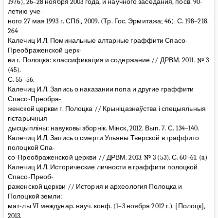
1976), 26–28 ноября 2003 года, и научного заседания, посв. 90-
летию уче-
ного 27 мая 1993 г. СПб., 2009. (Тр. Гос. Эрмитажа; 46). С. 198–218.
264
Калечиц И.Л. Поминальные алтарные граффити Спасо-
Преображенской церк-
ви г. Полоцка: классификация и содержание // ДРВМ. 2011. № 3
(45).
С. 55–56.
Калечиц И.Л. Запись о наказании попа и другие граффити
Спасо-Преобра-
женской церкви г. Полоцка // Крыніцазнаўства і спецыяльныя
гістарычныя
дысцыпліны: навуковы зборнік. Мінск, 2012. Вып. 7. С. 134–140.
Калечиц И.Л. Запись о смерти Ульяны Тверской в граффито
полоцкой Спа-
со-Преображенской церкви // ДРВМ. 2013. № 3 (53). С. 60–61. (a)
Калечиц И.Л. Исторические личности в граффити полоцкой
Спасо-Преоб-
раженской церкви // История и археология Полоцка и
Полоцкой земли:
мат-лы VI междунар. науч. конф. (1–3 ноября 2012 г.). [Полоцк],
2013.