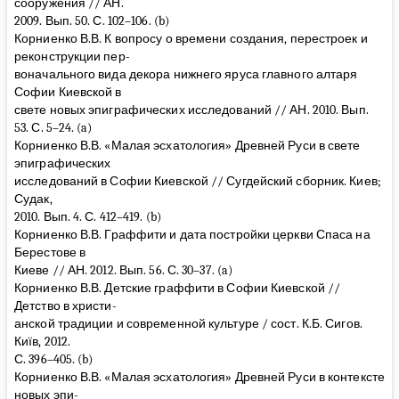
сооружения // АН.
2009. Вып. 50. С. 102–106. (b)
Корниенко В.В. К вопросу о времени создания, перестроек и
реконструкции пер-
воначального вида декора нижнего яруса главного алтаря
Софии Киевской в
свете новых эпиграфических исследований // АН. 2010. Вып.
53. С. 5–24. (a)
Корниенко В.В. «Малая эсхатология» Древней Руси в свете
эпиграфических
исследований в Софии Киевской // Сугдейский сборник. Киев;
Судак,
2010. Вып. 4. С. 412–419. (b)
Корниенко В.В. Граффити и дата постройки церкви Спаса на
Берестове в
Киеве // АН. 2012. Вып. 56. С. 30–37. (a)
Корниенко В.В. Детские граффити в Софии Киевской //
Детство в христи-
анской традиции и современной культуре / сост. К.Б. Сигов.
Київ, 2012.
С. 396–405. (b)
Корниенко В.В. «Малая эсхатология» Древней Руси в контексте
новых эпи-