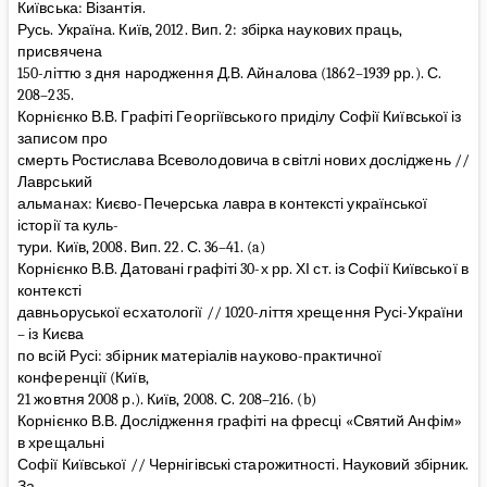
Київська: Візантія.
Русь. Україна. Київ, 2012. Вип. 2: збірка наукових праць,
присвячена
150-літтю з дня народження Д.В. Айналова (1862–1939 рр.). С.
208–235.
Корнієнко В.В. Графіті Георгіївського приділу Софії Київської із
записом про
смерть Ростислава Всеволодовича в світлі нових досліджень //
Лаврський
альманах: Києво-Печерська лавра в контексті української
історії та куль-
тури. Київ, 2008. Вип. 22. С. 36–41. (a)
Корнієнко В.В. Датовані графіті 30-х рр. ХІ ст. із Софії Київської в
контексті
давньоруської есхатології // 1020-ліття хрещення Русі-України
– із Києва
по всій Русі: збірник матеріалів науково-практичної
конференції (Київ,
21 жовтня 2008 р.). Київ, 2008. С. 208–216. (b)
Корнієнко В.В. Дослідження графіті на фресці «Святий Анфім»
в хрещальні
Софії Київської // Чернігівські старожитності. Науковий збірник.
За