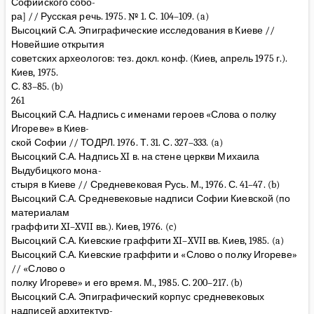
Софийского собо-
ра] // Русская речь. 1975. № 1. С. 104–109. (a)
Высоцкий С.А. Эпиграфические исследования в Киеве //
Новейшие открытия
советских археологов: тез. докл. конф. (Киев, апрель 1975 г.).
Киев, 1975.
С. 83–85. (b)
261
Высоцкий С.А. Надпись с именами героев «Слова о полку
Игореве» в Киев-
ской Софии // ТОДРЛ. 1976. Т. 31. С. 327–333. (a)
Высоцкий С.А. Надпись XI в. на стене церкви Михаила
Выдубицкого мона-
стыря в Киеве // Средневековая Русь. М., 1976. С. 41–47. (b)
Высоцкий С.А. Средневековые надписи Софии Киевской (по
материалам
граффити XI–XVII вв.). Киев, 1976. (c)
Высоцкий С.А. Киевские граффити XI–XVII вв. Киев, 1985. (a)
Высоцкий С.А. Киевские граффити и «Слово о полку Игореве»
// «Слово о
полку Игореве» и его время. М., 1985. С. 200–217. (b)
Высоцкий С.А. Эпиграфический корпус средневековых
надписей архитектур-