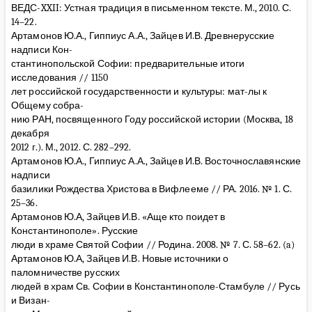
ВЕДС-XXII: Устная традиция в письменном тексте. М., 2010. С.
14–22.
Артамонов Ю.А., Гиппиус А.А., Зайцев И.В. Древнерусские
надписи Кон-
стантинопольской Софии: предварительные итоги
исследования // 1150
лет российской государственности и культуры: мат-лы к
Общему собра-
нию РАН, посвященного Году российской истории (Москва, 18
декабря
2012 г.). М., 2012. С. 282–292.
Артамонов Ю.А., Гиппиус А.А., Зайцев И.В. Восточнославянские
надписи
базилики Рождества Христова в Вифлееме // РА. 2016. № 1. С.
25–36.
Артамонов Ю.А, Зайцев И.В. «Аще кто поидет в
Константинополе». Русские
люди в храме Святой Софии // Родина. 2008. № 7. С. 58–62. (a)
Артамонов Ю.А, Зайцев И.В. Новые источники о
паломничестве русских
людей в храм Св. Софии в Константинополе-Стамбуле // Русь
и Визан-