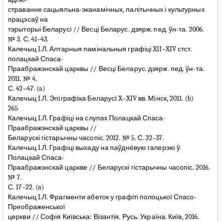
страванне сацыяльна-эканамічных, палітычных і культурных
працэсаў на
тэрыторыі Беларусі // Весці Беларус. дзярж. пед. ўн-та. 2006.
№ 3. С. 41–43.
Калечыц I.Л. Алтарныя памінальныя графіці XII–XIV стст.
полацкай Спаса-
Праабражэнскай царквы // Весці Беларус. дзярж. пед. ўн-та.
2011. № 4.
С. 42–47. (a)
Калечыц I.Л. Эпiграфiка Беларусi X–XIV вв. Мiнск, 2011. (b)
265
Калечыц I.Л. Графіці на слупах Полацкай Спаса-
Праабражэнскай царквы //
Беларускі гістарычны часопіс. 2012. № 5. С. 32–37.
Калечыц I.Л. Графіці выхаду на паўднёвую галерэю ў
Полацкай Спаса-
Праабражэнскай царкве // Беларускі гістарычны часопіс. 2016.
№ 7.
С. 17–22. (a)
Калечыц I.Л. Фрагменти абеток у графіті полоцької Спасо-
Преображенської
церкви // Софія Київська: Візантія. Русь. Україна. Київ, 2016.