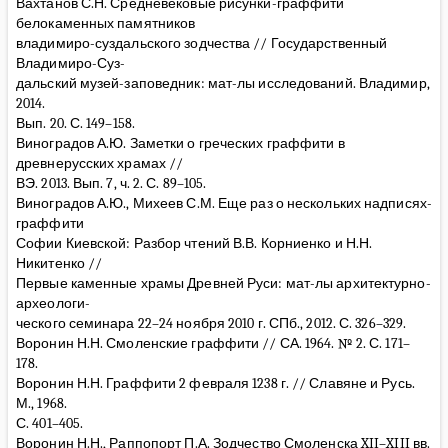
Вахтанов С.Н. Средневековые рисунки-граффити
белокаменных памятников
владимиро-суздальского зодчества // Государственный
Владимиро-Суз-
дальский музей-заповедник: мат-лы исследований. Владимир,
2014.
Вып. 20. С. 149–158.
Виноградов А.Ю. Заметки о греческих граффити в
древнерусских храмах //
ВЭ. 2013. Вып. 7, ч. 2. С. 89–105.
Виноградов А.Ю., Михеев С.М. Еще раз о нескольких надписях-
граффити
Софии Киевской: Разбор чтений В.В. Корниенко и Н.Н.
Никитенко //
Первые каменные храмы Древней Руси: мат-лы архитектурно-
археологи-
ческого семинара 22–24 ноября 2010 г. СПб., 2012. С. 326–329.
Воронин Н.Н. Смоленские граффити // СА. 1964. № 2. С. 171–
178.
Воронин Н.Н. Граффити 2 февраля 1238 г. // Славяне и Русь.
М., 1968.
С. 401–405.
Воронин Н.Н., Раппопорт П.А. Зодчество Смоленска XII–XIII вв.