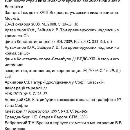
тия: Место стран византийского круга во взаимоотношениях
Востока и
Запада. Тез. докл. XVIII Всерос. науч. сессии византинистов.
Москва,
20–21 октября 2008. М., 2008. С. 10–15. (b)
Артамонов Ю.А., Зайцев И.В. Три древнерусских надписи из
храма св. Со-
фии в Константинополе // ВЭ. 2009. Вып. 3. С. 300–321. (a)
Артамонов Ю.А., Зайцев И.В. Три древнерусских надписи из
храма св. Со-
фии в Константинополе-Стамбуле // ВЕДС-XXI: Автор и его
источник:
восприятие, отношение, интерпретация. М., 2009. С. 19–29. (b)
258
Архипова Є.І. Натурні дослідження у Софії Київській:
декларації та реалії //
УІЖ. 2010. № 5. С. 25–37.
Белецкий С.В. К атрибуции княжеского знака на граффити №
75 из Софии
Киевской // Археологiя. 1997. № 3. С. 141–145.
Бранденбург Н.Е. Старая Ладога. СПб., 1896.
Бобровский Т.А. Бреши в корпусе (заметки о монографии В.В.
Корниенко