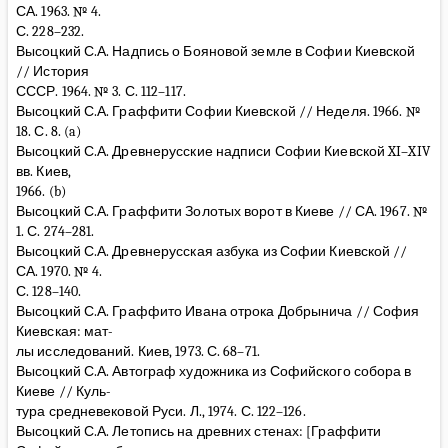
СА. 1963. № 4.
С. 228–232.
Высоцкий С.А. Надпись о Бояновой земле в Софии Киевской
// История
СССР. 1964. № 3. С. 112–117.
Высоцкий С.А. Граффити Софии Киевской // Неделя. 1966. №
18. С. 8. (a)
Высоцкий С.А. Древнерусские надписи Софии Киевской XI–XIV
вв. Киев,
1966. (b)
Высоцкий С.А. Граффити Золотых ворот в Киеве // СА. 1967. №
1. С. 274–281.
Высоцкий С.А. Древнерусская азбука из Софии Киевской //
СА. 1970. № 4.
С. 128–140.
Высоцкий С.А. Граффито Ивана отрока Добрынича // София
Киевская: мат-
лы исследований. Киев, 1973. С. 68–71.
Высоцкий С.А. Автограф художника из Софийского собора в
Киеве // Куль-
тура средневековой Руси. Л., 1974. С. 122–126.
Высоцкий С.А. Летопись на древних стенах: [Граффити