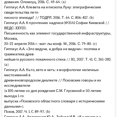
дования. Оломоуц, 2016. С. 49–64. (a)
Гиппиус А.А. Клевета на епископа Луку: эпиграфические
свидетельства лето-
писного эпизода? // ТОДРЛ. 2016. Т. 64. С. 806–817. (b)
Гиппиус А.А. К прочтению надписи №3541 Софии Киевской //
ВЕДС-XXVIII:
Письменность как элемент государственной инфраструктуры,
Москва,
20–22 апреля 2016 г.: мат-лы конф. М., 2016. С. 79–80. (c)
Гиппиус А.А. «Зло видучи, а добра не видучи»: поэтика и
грамматика древ-
нейшего русского покаянного стиха // RL. 2017. Т. 41. С. 261–282.
(a)
Гиппиус А.А. Къто, кето и кетъ: к морфологии неличных
местоимений в
древненовгородском диалекте // Псковские говоры и их
исследователи
(к 100-летию со дня рождения С.М. Глускиной и 50-летию
выхода 1-го
выпуска «Псковского областного словаря с историческими
данными»).
Псков, 2017. Ч. 1. C. 89–97. (b)
Гиппиус А.А., Артамонов Ю.А., Зайцев И.В. «И с отцем и с