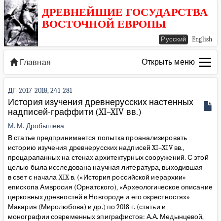
ДРЕВНЕЙШИЕ ГОСУДАРСТВА
ВОСТОЧНОЙ ЕВРОПЫ
Русский
English
Открыть меню
Главная
ДГ-2017-2018, 241-281
История изучения древнерусских настенных
надписей-граффити (XI–XIV вв.)
М. М. Дробышева
В статье предпринимается попытка проанализировать
историю изучения древнерусских надписей XI–XIV вв.,
процарапанных на стенах архитектурных сооружений. С этой
целью была исследована научная литература, выходившая
в свет с начала XIX в. («История российской иерархии»
епископа Амвросия (Орнатского), «Археологическое описание
церковных древностей в Новгороде и его окрестностях»
Макария (Миролюбова) и др.) по 2018 г. (статьи и
монографии современных эпиграфистов: А.А. Медынцевой,