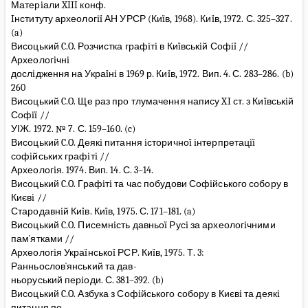
Матерiали XIII конф.
Iнституту археологiï АН УРСР (Киïв, 1968). Киïв, 1972. С. 325–327.
(a)
Висоцький C.O. Розчистка графiтi в Киïвськiй Софiï //
Археологiчнi
дослiдження на Украïнi в 1969 р. Киïв, 1972. Вип. 4. С. 283–286. (b)
260
Висоцький C.O. Ще раз про тлумачення напису XI ст. з Киïвськiй
Софiï //
УІЖ. 1972. № 7. С. 159–160. (c)
Висоцький C.O. Деякi питання iсторичноï iнтерпретацiï
софiйських графiтi //
Археологiя. 1974. Вип. 14. С. 3–14.
Висоцький C.O. Графiтi та час побудови Софiйського собору в
Києвi //
Стародавнiй Киïв. Киïв, 1975. С. 171–181. (a)
Висоцький C.O. Писемнiсть давньоï Русi за археологiчними
пам`ятками //
Археологiя Украïнськоï РСР. Киïв, 1975. Т. 3:
Ранньослов`янський та дав-
ньоруський перiоди. С. 381–392. (b)
Висоцький C.O. Азбука з Софiйського собору в Києвi та деякi
питання по-