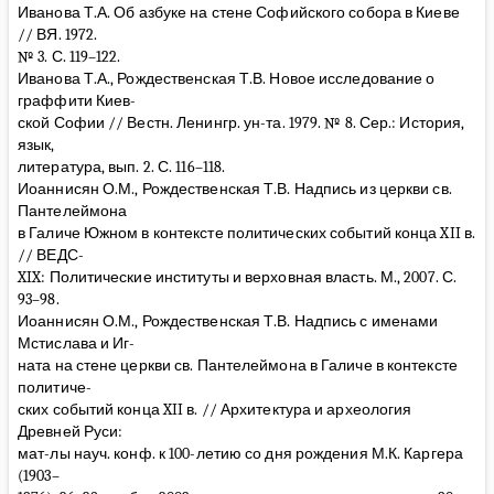
Иванова Т.А. Об азбуке на стене Софийского собора в Киеве
// ВЯ. 1972.
№ 3. С. 119–122.
Иванова Т.А., Рождественская Т.В. Новое исследование о
граффити Киев-
ской Софии // Вестн. Ленингр. ун-та. 1979. № 8. Сер.: История,
язык,
литература, вып. 2. С. 116–118.
Иоаннисян О.М., Рождественская Т.В. Надпись из церкви св.
Пантелеймона
в Галиче Южном в контексте политических событий конца XII в.
// ВЕДС-
XIX: Политические институты и верховная власть. М., 2007. С.
93–98.
Иоаннисян О.М., Рождественская Т.В. Надпись с именами
Мстислава и Иг-
ната на стене церкви св. Пантелеймона в Галиче в контексте
политиче-
ских событий конца XII в. // Архитектура и археология
Древней Руси:
мат-лы науч. конф. к 100-летию со дня рождения М.К. Каргера
(1903–