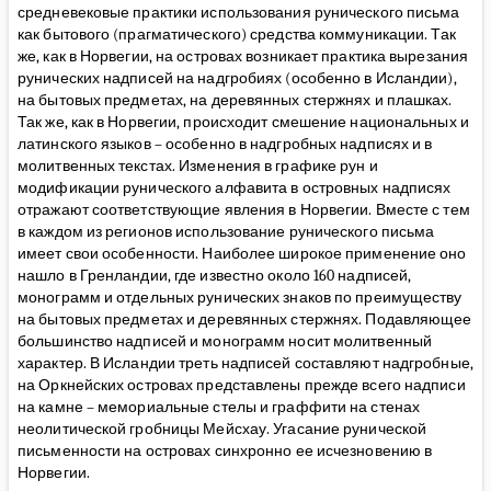
средневековые практики использования рунического письма
как бытового (прагматического) средства коммуникации. Так
же, как в Норвегии, на островах возникает практика вырезания
рунических надписей на надгробиях (особенно в Исландии),
на бытовых предметах, на деревянных стержнях и плашках.
Так же, как в Норвегии, происходит смешение национальных и
латинского языков – особенно в надгробных надписях и в
молитвенных текстах. Изменения в графике рун и
модификации рунического алфавита в островных надписях
отражают соответствующие явления в Норвегии. Вместе с тем
в каждом из регионов использование рунического письма
имеет свои особенности. Наиболее широкое применение оно
нашло в Гренландии, где известно около 160 надписей,
монограмм и отдельных рунических знаков по преимуществу
на бытовых предметах и деревянных стержнях. Подавляющее
большинство надписей и монограмм носит молитвенный
характер. В Исландии треть надписей составляют надгробные,
на Оркнейских островах представлены прежде всего надписи
на камне – мемориальные стелы и граффити на стенах
неолитической гробницы Мейсхау. Угасание рунической
письменности на островах синхронно ее исчезновению в
Норвегии.