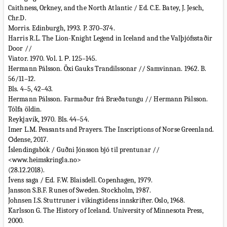
Caithness, Orkney, and the North Atlantic / Ed. C.E. Batey, J. Jesch,
Chr.D.
Morris. Edinburgh, 1993. P. 370–374.
Harris R.L. The Lion-Knight Legend in Iceland and the Valþjófsstaðir
Door //
Viator. 1970. Vol. 1. Р. 125–145.
Hermann Pálsson. Öxi Gauks Trandilssonar // Samvinnan. 1962. B.
56/11–12.
Bls. 4–5, 42–43.
Hermann Pálsson. Farmaður frá Bræðatungu // Hermann Pálsson.
Tólfa öldin.
Reykjavík, 1970. Bls. 44–54.
Imer L.M. Peasants and Prayers. The Inscriptions of Norse Greenland.
Оdense, 2017.
Íslendingabók / Guðni Jónsson bjó til prentunar //
<www.heimskringla.no>
(28.12.2018).
Ívens saga / Еd. F.W. Blaisdell. Copenhagen, 1979.
Jansson S.B.F. Runes of Sweden. Stockholm, 1987.
Johnsen I.S. Stuttruner i vikingtidens innskrifter. Oslo, 1968.
Karlsson G. The History of Iceland. University of Minnesota Press,
2000.