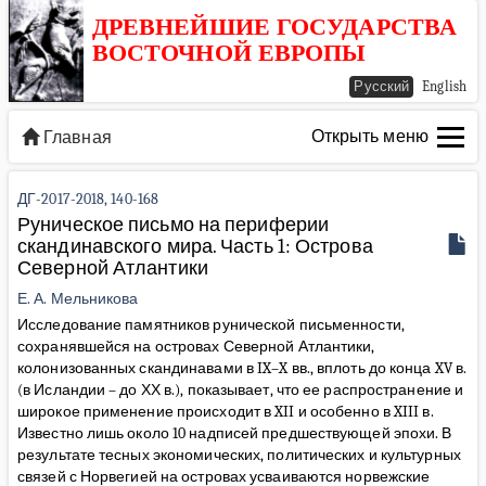
ДРЕВНЕЙШИЕ ГОСУДАРСТВА
ВОСТОЧНОЙ ЕВРОПЫ
Русский
English
Открыть меню
Главная
ДГ-2017-2018, 140-168
Руническое письмо на периферии
скандинавского мира. Часть 1: Острова
Северной Атлантики
Е. А. Мельникова
Исследование памятников рунической письменности,
сохранявшейся на островах Северной Атлантики,
колонизованных скандинавами в IX–X вв., вплоть до конца XV в.
(в Исландии – до ХХ в.), показывает, что ее распространение и
широкое применение происходит в XII и особенно в XIII в.
Известно лишь около 10 надписей предшествующей эпохи. В
результате тесных экономических, политических и культурных
связей с Норвегией на островах усваиваются норвежские