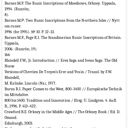
Barnes M.P. The Runic Inscriptions of Maeshowe, Orkney. Uppsala,
1994. (Runrön;
8).
Barnes M.Р. Two Runic Inscriptions from the Northern Isles // Nytt
om runer.
1996 (for 1995). № 10. P. 12–13.
Barnes M.P., Page R.I. The Scandinavian Runic Inscriptions of Britain.
Uppsala,
2006. (Runrön; 19).
166
Blaisdell F.W., Jr. Introduction // Erex Saga and Ivens Saga: The Old
Norse
Versions of Chretien De Troyes’s Erec and Yvain / Transl. by F.W.
Blaisdell,
M. Kalinke. Lincoln (Na), 1977.
Burns R.I. Paper Сomes to the West, 800–1400 // Europäische Technik
im Mittelalter.
800 bis 1400. Tradition und Innovation / Hrsg. U. Lindgren. 4. Aufl.
B., 1996. P. 413–422.
Crawford B.E. Orkney in the Middle Ages // The Orkney Book / Еd. D.
Omand.
Edinburgh, 2003.