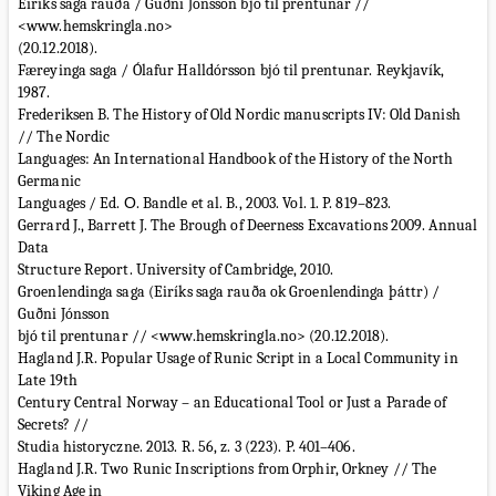
Eiríks saga rauða / Guðni Jónsson bjó til prentunar //
<www.hemskringla.no>
(20.12.2018).
Færeyinga saga / Ólafur Halldórsson bjó til prentunar. Reykjavík,
1987.
Frederiksen B. The History of Old Nordic manuscripts IV: Old Danish
// The Nordic
Languages: An International Handbook of the History of the North
Germanic
Languages / Ed. О. Bandle et al. B., 2003. Vol. 1. P. 819–823.
Gerrard J., Barrett J. The Brough of Deerness Excavations 2009. Annual
Data
Structure Report. University of Cambridge, 2010.
Groenlendinga saga (Eiríks saga rauða ok Groenlendinga þáttr) /
Guðni Jónsson
bjó til prentunar // <www.hemskringla.no> (20.12.2018).
Hagland J.R. Popular Usage of Runic Script in a Local Community in
Late 19th
Century Central Norway – an Educational Tool or Just a Parade of
Secrets? //
Studia historyczne. 2013. R. 56, z. 3 (223). P. 401–406.
Hagland J.R. Two Runic Inscriptions from Orphir, Orkney // The
Viking Age in