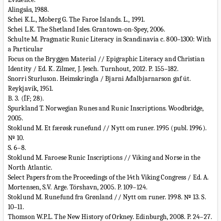
Alingsås, 1988.
Schei K.L., Moberg G. The Faroe Islands. L., 1991.
Schei L.K. The Shetland Isles. Grantown-on-Spey, 2006.
Schulte M. Pragmatic Runic Literacy in Scandinavia c. 800–1300: With
a Particular
Focus on the Bryggen Material // Epigraphic Literacy and Christian
Identity / Ed. K. Zilmer, J. Jesch. Turnhout, 2012. P. 155–182.
Snorri Sturluson. Heimskringla / Bjarni Ađalbjarnarson gaf út.
Reykjavík, 1951.
B. 3. (ÍF; 28).
Spurkland T. Norwegian Runes and Runic Inscriptions. Woodbridge,
2005.
Stoklund M. Et færøsk runefund // Nytt om runer. 1995 (publ. 1996).
№ 10.
S. 6–8.
Stoklund M. Faroese Runic Inscriptions // Viking and Norse in the
North Atlantic.
Select Papers from the Proceedings of the 14th Viking Congress / Ed. A.
Mortensen, S.V. Arge. Tórshavn, 2005. P. 109–124.
Stoklund M. Runefund fra Grønland // Nytt om runer. 1998. № 13. S.
10–11.
Thomson W.P.L. The New History of Orkney. Edinburgh, 2008. P. 24–27.