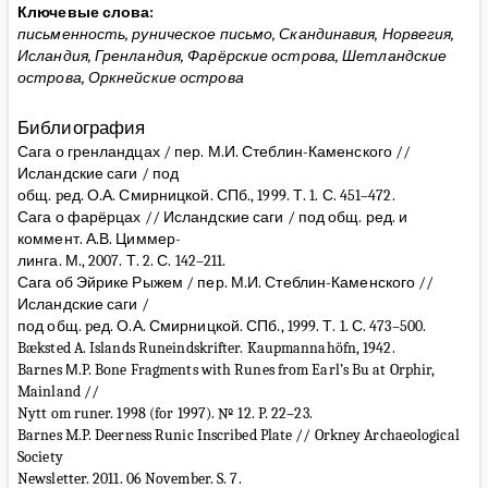
Ключевые слова:
письменность, руническое письмо, Скандинавия, Норвегия,
Исландия, Гренландия, Фарёрские острова, Шетландские
острова, Оркнейские острова
Библиография
Сага о гренландцах / пер. М.И. Стеблин-Каменского //
Исландские саги / под
общ. pед. О.А. Смирницкой. СПб., 1999. Т. 1. С. 451–472.
Сага о фарёрцах // Исландские саги / под общ. ред. и
коммент. А.В. Циммер-
линга. М., 2007. Т. 2. С. 142–211.
Сага об Эйрике Рыжем / пер. М.И. Стеблин-Каменского //
Исландские саги /
под общ. pед. О.А. Смирницкой. СПб., 1999. Т. 1. С. 473–500.
Bæksted A. Islands Runeindskrifter. Kaupmannahöfn, 1942.
Barnes М.P. Bone Fragments with Runes from Earl’s Bu at Orphir,
Mainland //
Nytt om runer. 1998 (for 1997). № 12. P. 22–23.
Barnes M.P. Deerness Runic Inscribed Plate // Orkney Archaeological
Society
Newsletter. 2011. 06 November. S. 7.