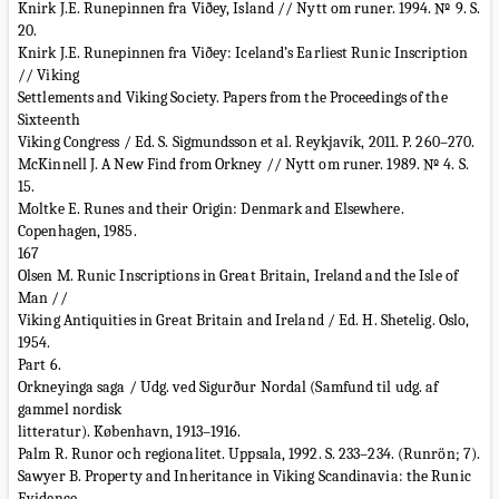
Knirk J.E. Runepinnen fra Viðey, Island // Nytt om runer. 1994. № 9. S.
20.
Knirk J.E. Runepinnen fra Viðey: Iceland’s Earliest Runic Inscription
// Viking
Settlements and Viking Society. Papers from the Proceedings of the
Sixteenth
Viking Congress / Ed. S. Sigmundsson et al. Reykjavík, 2011. P. 260–270.
McKinnell J. A New Find from Orkney // Nytt om runer. 1989. № 4. S.
15.
Moltke E. Runes and their Origin: Denmark and Elsewhere.
Copenhagen, 1985.
167
Olsen M. Runic Inscriptions in Great Britain, Ireland and the Isle of
Man //
Viking Antiquities in Great Britain and Ireland / Ed. H. Shetelig. Oslo,
1954.
Part 6.
Orkneyinga saga / Udg. ved Sigurður Nordal (Samfund til udg. af
gammel nordisk
litteratur). København, 1913–1916.
Palm R. Runor och regionalitet. Uppsala, 1992. S. 233–234. (Runrön; 7).
Sawyer B. Property and Inheritance in Viking Scandinavia: the Runic
Evidence.