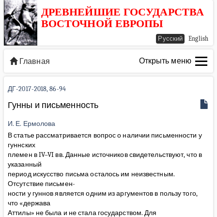
ДРЕВНЕЙШИЕ ГОСУДАРСТВА
ВОСТОЧНОЙ ЕВРОПЫ
Русский
English
Открыть меню
Главная
ДГ-2017-2018, 86-94
Гунны и письменность
И. Е. Ермолова
В статье рассматривается вопрос о наличии письменности у
гуннских
племен в IV–VI вв. Данные источников свидетельствуют, что в
указанный
период искусство письма осталось им неизвестным.
Отсутствие письмен-
ности у гуннов является одним из аргументов в пользу того,
что «держава
Аттилы» не была и не стала государством. Для