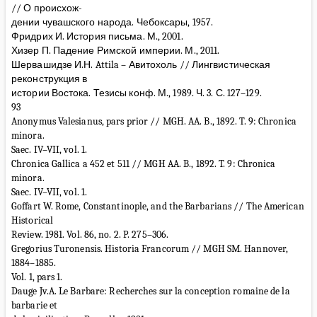
// О происхож-
дении чувашского народа. Чебоксары, 1957.
Фридрих И. История письма. М., 2001.
Хизер П. Падение Римской империи. М., 2011.
Шервашидзе И.Н. Attila – Авитохоль // Лингвистическая
реконструкция в
истории Востока. Тезисы конф. М., 1989. Ч. 3. С. 127–129.
93
Anonymus Valesianus, pars prior // MGH. AA. B., 1892. T. 9: Chronica
minora.
Saec. IV–VII, vol. 1.
Chronica Gallica a 452 et 511 // MGH AA. B., 1892. T. 9: Chronica
minora.
Saec. IV–VII, vol. 1.
Goffart W. Rome, Constantinople, and the Barbarians // The American
Historical
Review. 1981. Vol. 86, no. 2. P. 275–306.
Gregorius Turonensis. Historia Francorum // MGH SM. Hannover,
1884–1885.
Vol. 1, pars 1.
Dauge Jv.A. Le Barbare: Recherches sur la conception romaine de la
barbarie et