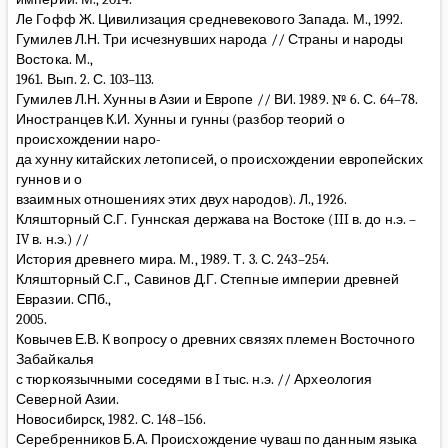
Ле Гофф Ж. Цивилизация средневекового Запада. М., 1992.
Гумилев Л.Н. Три исчезнувших народа // Страны и народы
Востока. М.,
1961. Вып. 2. С. 103–113.
Гумилев Л.Н. Хунны в Азии и Европе // ВИ. 1989. № 6. С. 64–78.
Иностранцев К.И. Хунны и гунны (разбор теорий о
происхождении наро-
да хунну китайских летописей, о происхождении европейских
гуннов и о
взаимных отношениях этих двух народов). Л., 1926.
Кляшторный С.Г. Гуннская держава на Востоке (III в. до н.э. –
IV в. н.э.) //
История древнего мира. М., 1989. Т. 3. С. 243–254.
Кляшторный С.Г., Савинов Д.Г. Степные империи древней
Евразии. СПб.,
2005.
Ковычев Е.В. К вопросу о древних связях племен Восточного
Забайкалья
с тюркоязычными соседями в I тыс. н.э. // Археология
Северной Азии.
Новосибирск, 1982. С. 148–156.
Серебренников Б.А. Происхождение чуваш по данным языка