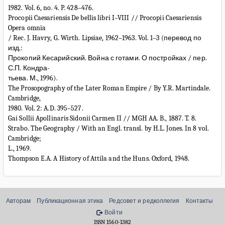
1982. Vol. 6, no. 4. P. 428–476.
Procopii Caesariensis De bellis libri I–VIII // Procopii Caesariensis
Opera omnia
/ Rec. J. Havry, G. Wirth. Lipsiae, 1962–1963. Vol. 1–3 (перевод по
изд.:
Прокопий Кесарийский. Война с готами. О постройках / пер.
С.П. Кондра-
тьева. М., 1996).
The Prosopography of the Later Roman Empire / By Y.R. Martindale.
Cambridge,
1980. Vol. 2: A.D. 395–527.
Gai Sollii Apollinaris Sidonii Carmen II // MGH AA. B., 1887. T. 8.
Strabo. The Geography / With an Engl. transl. by H.L. Jones. In 8 vol.
Cambridge;
L., 1969.
Thompson E.A. A History of Attila and the Huns. Oxford, 1948.
Авторам
Публикационная этика
Редсовет и редколлегия
Контакты
Войти
ISSN 1560-1382