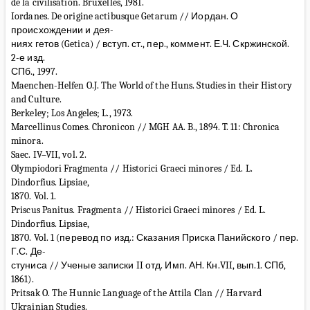
de la civilisation. Bruxelles, 1981.
Iordanes. De origine actibusque Getarum // Иордан. О
происхождении и дея-
ниях гетов (Getica) / вступ. ст., пер., коммент. Е.Ч. Скржинской.
2-е изд.
СПб., 1997.
Maenchen-Helfen O.J. The World of the Huns. Studies in their History
and Culture.
Berkeley; Los Angeles; L., 1973.
Marcellinus Comes. Chronicon // MGH AA. B., 1894. T. 11: Chronica
minora.
Saec. IV–VII, vol. 2.
Olympiodori Fragmenta // Historici Graeci minores / Ed. L.
Dindorfius. Lipsiae,
1870. Vol. 1.
Priscus Panitus. Fragmenta // Historici Graeci minores / Ed. L.
Dindorfius. Lipsiae,
1870. Vol. 1 (перевод по изд.: Сказания Приска Панийского / пер.
Г.С. Де-
стуниса // Ученые записки II отд. Имп. АН. Кн.VII, вып.1. СПб,
1861).
Pritsak O. The Hunnic Language of the Attila Clan // Harvard
Ukrainian Studies.