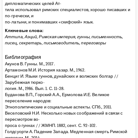
дипломатических целей Ат-
тила использовал римских специалистов, хорошо писавших и
по-гречески, и
по-латыни, и понимавших «скифский» язык.
Ключевые слова:
Аттила, Аэций, Римская империя, гунны, письменность,
писец, секретарь, письмоводитель, переговоры
Библиография
Акунов В. Гунны. М., 2017.
Артамонов М.И. История хазар. М., 1962.
Бенциг И. Языки гуннов, дунайских и волжских болгар //
Зарубежная тюрко-
логия. М., 1986. Вып. 1. С. 11–28.
Буданова В.П., Горский А.А., Ермолова И.Е. Великое
переселение народов:
Этнополитические и социальные аспекты. СПб., 2011.
Веселовский Н.И. Несколько новых соображений в связи с
пересмотром во-
проса о гуннах // ЖМНП. 1882, сент. С. 92–102.
Голдсуорти А. Падение Запада. Медленная смерть Римской
империи. М., 2014.