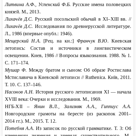
Литвина А.Ф., Успенский Ф.Б.
Русские имена половецких
князей. М., 2013.
Лихачёв Д.С.
Русский посольский обычай в XI–XIII вв. //
Лихачёв Д.С.
Исследования по древнерусской литературе.
Л., 1986 (впервые опубл.: 1946).
Мещерский Н.А.
[Рец. на кн.:]
Франчук В.Ю.
Киевская
летопись: Состав и источники в лингвистическом
освещении. Киев, 1986 // Вопросы языкознания. 1988. № 1.
С. 171–174.
Мушар Ф.
Между братом и сыном: Об образе Ростислава
Мстиславича в Киевской летописи // Ruthenica. Київ, 2011.
Т. 10. С. 137–146.
Насонов А.Н.
История русского летописания XI — начала
XVIII века: Очерки и исследования. М., 1969.
НГБ-XII –
Янин В.Л., Зализняк А.А., Гиппиус А.А.
Новгородские грамоты на бересте (из раскопок 2001–
2014 гг.). М., 2015. Т. 12.
Потебня А.А.
Из записок по русской грамматике. Т. 3: Об
изменении значения и заменах существительного. М.,