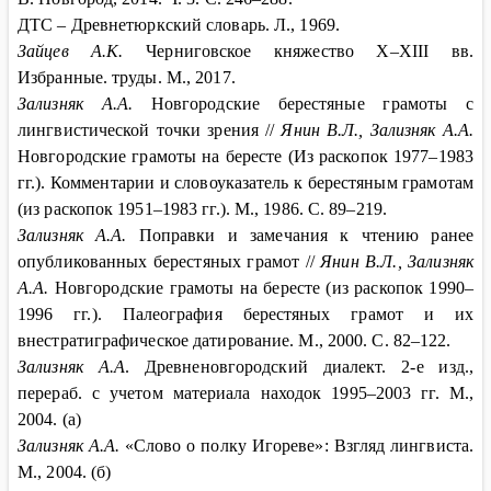
ДТС –
Древнетюркский словарь. Л., 1969.
Зайцев А.К.
Черниговское княжество X–XIII вв.
Избранные. труды. М., 2017.
Зализняк А.А.
Новгородские берестяные грамоты с
лингвистической точки зрения //
Янин В.Л., Зализняк А.А.
Новгородские грамоты на бересте (Из раскопок 1977–1983
гг.). Комментарии и словоуказатель к берестяным грамотам
(из раскопок 1951–1983 гг.). М., 1986. С. 89–219.
Зализняк А.А.
Поправки и замечания к чтению ранее
опубликованных берестяных грамот //
Янин В.Л., Зализняк
А.А.
Новгородские грамоты на бересте (из раскопок 1990–
1996 гг.). Палеография берестяных грамот и их
внестратиграфическое датирование. М., 2000. С. 82–122.
Зализняк А.А
. Древненовгородский диалект. 2-е изд.,
перераб. с учетом материала находок 1995–2003 гг. М.,
2004. (а)
Зализняк А.А.
«Слово о полку Игореве»: Взгляд лингвиста.
М., 2004. (б)