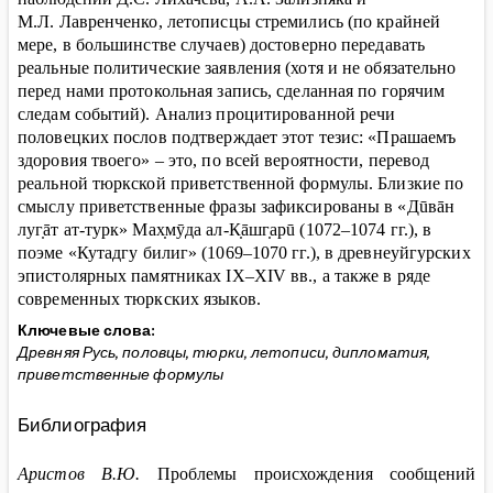
М.Л. Лавренченко, летописцы стремились (по крайней
мере, в большинстве случаев) достоверно передавать
реальные политические заявления (хотя и не обязательно
перед нами протокольная запись, сделанная по горячим
следам событий). Анализ процитированной речи
половецких послов подтверждает этот тезис: «Прашаемъ
здоровия твоего» – это, по всей вероятности, перевод
реальной тюркской приветственной формулы. Близкие по
смыслу приветственные фразы зафиксированы в
«
Дūвāн
луг̣āт ат-турк» Мах̣мȳда ал-К̣āшг̣арū (1072–1074 гг.), в
поэме
«Кутадгу билиг» (1069–1070 гг.), в древнеуйгурских
эпистолярных памятниках
IX
–
XIV
вв., а также в ряде
современных тюркских языков.
Ключевые слова:
Древняя Русь, половцы, тюрки, летописи, дипломатия,
приветственные формулы
Библиография
Аристов В.Ю.
Проблемы происхождения сообщений