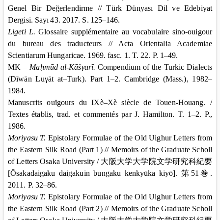
Genel Bir Değerlendirme // Türk Dünyası Dil ve Edebiyat
Dergisi.
S
ay
ı
43. 2017.
S
.
125–146.
Ligeti L.
Glossaire supplémentaire au vocabulaire sino-ouigour
du bureau des traducteurs // Acta Orientalia Academiae
Scientiarum Hungaricae. 1969. fasc. 1. T. 22. P. 1–49.
MK –
Maḥmūd al-Kāš
γ
arī.
Compendium of the Turkic Dialects
(Dīwān Luγāt at–Turk). Part 1–2.
Cambridge
(
Mass.
), 1982–
1984.
Manuscrits ouïgours du IXè–Xè siècle de Touen-Houang. /
Textes établis, trad. et commentés par J. Hamilton. T. 1–2. P.,
1986.
Moriyasu T.
Epistolary Formulae of the Old Uighur Letters from
the
Eastern Silk Road
(Part 1) // Memoirs of the Graduate Scholl
of Letters Osaka University /
大阪大学大学院文学研究科紀要
[Ōsakadaigaku daigakuin bungaku kenkyūka kiyō].
第
51
巻
.
2011. P. 32–86.
Moriyasu T.
Epistolary Formulae of the Old Uighur Letters from
the
Eastern Silk Road
(Part 2) // Memoirs of the Graduate Scholl