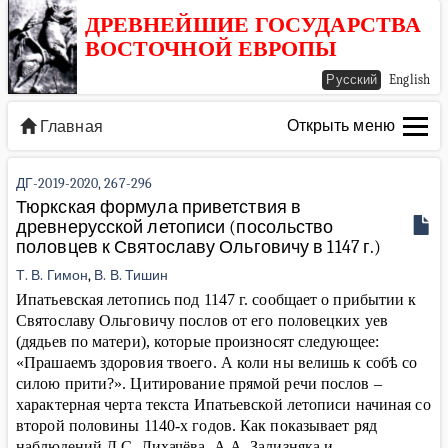
ДРЕВНЕЙШИЕ ГОСУДАРСТВА
ВОСТОЧНОЙ ЕВРОПЫ
Русский
English
Открыть меню
Главная
ДГ-2019-2020, 267-296
Тюркская формула приветствия в
древнерусской летописи (посольство
половцев к Святославу Ольговичу в 1147 г.)
Т. В. Гимон
,
В. В. Тишин
Ипатьевская летопись под 1147 г. сообщает о прибытии к
Святославу Ольговичу послов от его половецких уев
(дядьев по матери), которые произносят следующее:
«Прашаемъ здоровия твоего. А коли ны велишь к собѣ со
силою прити?». Цитирование прямой речи послов –
характерная черта текста Ипатьевской летописи начиная со
второй половины 1140‑х годов. Как показывает ряд
наблюдений Д.С. Лихачёва, А.А. Зализняка и