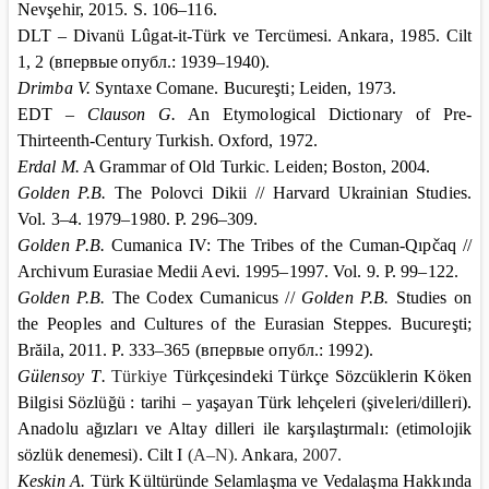
Nevşehir, 2015. S. 106–116.
DLT –
Divanü Lûgat-it-Türk ve Tercümesi.
Ankara
, 1985. Cilt
1, 2 (
впервые
опубл
.: 1939–1940).
Drimba V.
Syntaxe Comane. Bucureşti;
Leiden
, 1973.
EDT –
Clauson G.
An Etymological Dictionary of Pre-
Thirteenth-Century Turkish.
Oxford
, 1972.
Erdal M.
A Grammar of Old Turkic.
Leiden
;
Boston
, 2004.
Golden P.B.
The Polovci Dikii // Harvard Ukrainian Studies.
Vol. 3–4. 1979–1980. P. 296–309.
Golden P.B.
Cumanica IV: The Tribes of the Cuman-Qıpčaq //
Archivum Eurasiae Medii Aevi. 1995–1997. Vol. 9. P. 99–122.
Golden P.B.
The Codex Cumanicus //
Golden P.B.
Studies on
the Peoples and Cultures of the Eurasian Steppes. Bucureşti;
Brăila
, 2011. P. 333–365 (
впервые
опубл
.: 1992).
G
ü
lensoy T
.
T
ü
rkiye
T
ü
rk
ç
esindeki
T
ü
rk
ç
e
S
ö
zc
ü
klerin
K
ö
ken
Bilgisi
S
ö
zl
üğü
:
tarihi
–
ya
ş
ayan
T
ü
rk
leh
ç
eleri
(ş
iveleri
/
dilleri
).
Anadolu ağızları ve Altay dilleri ile karşılaştırmalı: (etimolojik
sözlük denemesi).
Cilt I
(A–N).
Ankara
, 2007.
Keskin A.
Türk Kültüründe Selamlaşma ve Vedalaşma Hakkında