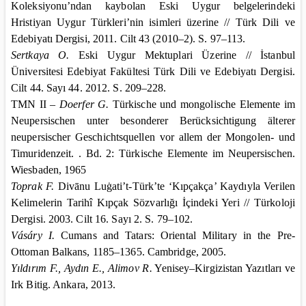
Koleksiyonu’ndan kaybolan Eski Uygur belgelerindeki
Hristiyan Uygur Türkleri’nin isimleri üzerine // Türk Dili ve
Edebiyatı Dergisi, 2011. Cilt 43 (2010–2). S. 97–113.
Sertkaya O.
Eski Uygur Mektuplari Üzerine // İstanbul
Üniversitesi Edebiyat Fakültesi Türk Dili ve Edebiyatı Dergisi.
Cilt 44. Sayı 44. 2012. S. 209–228.
TMN II –
Doerfer G.
Türkische und mongolische Elemente im
Neupersischen unter besonderer Berücksichtigung älterer
neupersischer Geschichtsquellen vor allem der Mongolen- und
Timuridenzeit. . Bd. 2: Türkische Elemente im Neupersischen.
Wiesbaden
, 1965
Toprak F.
Divānu Luġati’t-Türk’te ‘Kıpçakça’ Kaydıyla Verilen
Kelimelerin Tarihî Kıpçak Sözvarlığı İçindeki Yeri // Türkoloji
Dergisi. 2003. Cilt 16. Sayı 2. S. 79–102.
Vásáry
I.
Cumans and Tatars: Oriental Military in the Pre-
Ottoman Balkans, 1185–1365.
Cambridge
, 2005.
Yıldırım F., Aydın E., Alimov R.
Yenisey–Kirgizistan Yazıtları ve
Irk Bitig.
Ankara
, 2013.