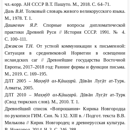
чл.-корр. АН СССР В.Т. Пашуто. М., 2018. С. 64‒71.
Даль В.И.
Толковый словарь живого великорусского языка.
М., 1978. Т. 1.
Дашкевич Я.Р.
Спорные вопросы дипломатической
практики Древней Руси // История СССР. 1991. № 4.
С. 100–111.
Джаксон Т.Н.
От устной коммуникации к письменной:
Ситуация в средневековой Норвегии в освещении
исландских саг // Древнейшие государства Восточной
Европы, 2017–2018 год: Ранние формы и функции письма.
М., 2019. С. 169–195.
ДЛТ 2005 –
Мах̣мȳд ал-К̣āшг̣арū.
Дūвāн Луг̣āт ат-Турк
.
Алматы, 2005.
ДЛТ 2010 –
Мах̣мȳд ал-К̣āшг̣арū.
Дūвāн Луг̣āт ат-Турк
(Свод тюркских слов). М., 2010. Т. 1.
Древнейший список «Вопрошания» Кирика Новгородца
по рукописи ГИМ. Син. № 132. XIII в. / Подгот. текста В.В.
Милькова // Кирик Новгородец и древнерусская культура.
В. Новгород, 2014. Ч. 3. С. 246–288.