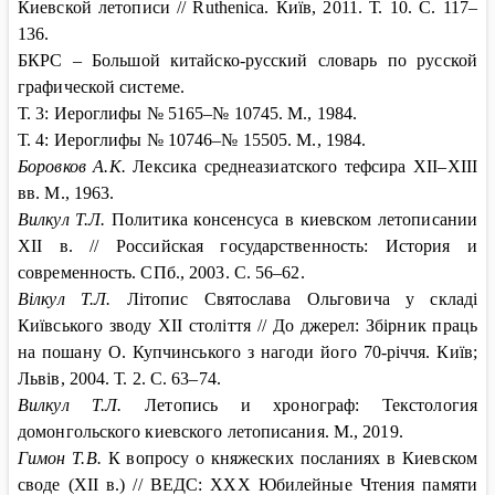
Киевской летописи // Ruthenica. Київ, 2011. Т. 10. С. 117–
136.
БКРС – Большой китайско-русский словарь по русской
графической системе.
Т. 3: Иероглифы № 5165–№ 10745. М., 1984.
Т. 4: Иероглифы № 10746–№ 15505. М., 1984.
Боровков А.К.
Лексика среднеазиатского тефсира
XII
–
XIII
вв. М., 1963.
Вилкул Т.Л.
Политика консенсуса в киевском летописании
XII в. // Российская государственность: История и
современность. СПб., 2003. С. 56–62.
Вілкул Т.Л.
Літопис Святослава Ольговича у складі
Київського зводу XII століття // До джерел: Збiрник праць
на пошану О. Купчинського з нагоди його 70-річчя. Київ;
Львів, 2004. Т. 2. С. 63–74.
Вилкул Т.Л.
Летопись и хронограф: Текстология
домонгольского киевского летописания. М., 2019.
Гимон Т.В.
К вопросу о княжеских посланиях в Киевском
своде (XII в.) // ВЕДС: XXX Юбилейные Чтения памяти