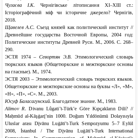
Чугаєва І.К.
Чернігівське літописання ХІ–ХІІІ ст.:
Історіографічний міф чи історичне джерело? Чернігів,
2018.
Щавелев А.С.
Съезд князей как политический институт //
Древнейшие государства Восточной Европы, 2004 год:
Политические институты Древней Руси. М., 2006. С. 268–
290.
ЭСТЯ 1974 –
Севортян Э.В.
Этимологический словарь
тюркских языков (Общетюркские и межтюркские основы
на гласные). М., 1974.
ЭСТЯ 2003 – Этимологический словарь тюркских языков.
Общетюркские и межтюркские основы на буквы «Л», «М»,
«Н», «П», «С». М., 2003.
Юсуф Баласагунский.
Благодатное знание. М., 1983.
Alimov R.
Divanu Lûgati
’
t-Türk’e Göre Kıpçakların Dili? //
Maḥmūd al-Kāşġarį’nin 1000. Doğum Yıldönümü Dolayısıyla
Uluslar arası Dįvānu Luġāti’t-Turk Sempozyumu 5–7 Eylül
2008, İstanbul / The Dįvānu Luġāti’t-Turk International