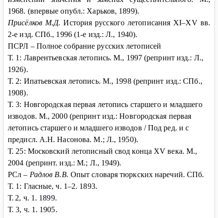
1968. (впервые опубл.: Харьков, 1899).
Присёлков М.Д.
История русского летописания XI–XV вв.
2-е изд. СПб., 1996 (1-е изд.: Л., 1940).
ПСРЛ – Полное собрание русских летописей
Т. 1: Лаврентьевская летопись. М., 1997 (репринт изд.: Л.,
1926).
Т. 2: Ипатьевская летопись. М., 1998 (репринт изд.: СПб.,
1908).
Т. 3: Новгородская первая летопись старшего и младшего
изводов. М., 2000 (репринт изд.: Новгородская первая
летопись старшего и младшего изводов / Под ред. и с
предисл. А.Н. Насонова. М.; Л., 1950).
Т. 25: Московский летописный свод конца XV века. М.,
2004 (репринт. изд.: М.; Л., 1949).
РСл –
Радлов В.В.
Опыт словаря тюркских наречий. СПб.
Т. 1: Гласные, ч. 1–2. 1893.
Т.
2, ч. 1. 1899.
Т. 3, ч. 1. 1905.