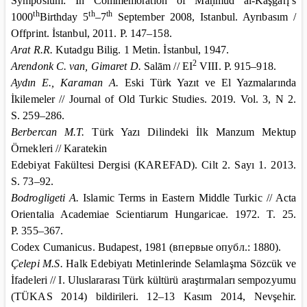
Symposium: In Commemoration of Maḥmūd al-Kāşġarį’s
th
th
th
1000
Birthday 5
–7
September 2008, Istanbul. Ayrıbasım /
Offprint. İstanbul, 2011. P. 147–158.
Arat R.R.
Kutadgu Bilig. 1 Metin. İstanbul, 1947.
2
Arendonk C. van, Gimaret D.
Salām // EI
VIII. P. 915–918.
Aydın E., Karaman A.
Eski Türk Yazıt ve El Yazmalarında
İkilemeler // Journal of Old Turkic Studies. 2019. Vol. 3, N 2.
S. 259–286.
Berbercan M.T.
Türk Yazı Dilindeki İlk Manzum Mektup
Örnekleri // Karatekin
Edebiyat Fakültesi Dergisi (KAREFAD). Cilt 2. Sayı 1. 2013.
S. 73–92.
Bodrogligeti A.
Islamic Terms in Eastern Middle Turkic // Acta
Orientalia Academiae Scientiarum Hungaricae. 1972. T. 25.
P. 355–367.
Codex Cumanicus
.
Budapest
, 1981 (
впервые
опубл
.:
1880).
Çelepi M.S.
Halk Edebiyatı Metinlerinde Selamlaşma Sözcük ve
İfadeleri // I. Uluslararası Türk kültürü araştırmaları sempozyumu
(TÜKAS 2014) bildirileri. 12–13 Kasım 2014, Nevşehir.