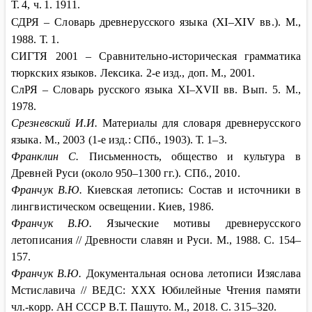
Т.
4, ч.
1. 1911.
XI
XIV
СДРЯ – Словарь древнерусского языка (
–
вв.). М.,
1988. Т. 1.
СИГТЯ 2001 –
Сравнительно-историческая грамматика
тюркских языков. Лексика. 2-е изд., доп. М., 2001.
СлРЯ – Словарь русского языка XI–XVII вв. Вып. 5. М.,
1978.
Срезневский И.И.
Материалы для словаря древнерусского
языка. М., 2003 (1-е изд.: СПб., 1903). Т. 1–3.
Франклин С.
Письменность, общество и культура в
Древней Руси (около 950–1300 гг.). СПб., 2010.
Франчук В.Ю.
Киевская летопись: Состав и источники в
лингвистическом освещении. Киев, 1986.
Франчук В.Ю.
Языческие мотивы древнерусского
летописания // Древности славян и Руси. М., 1988. С. 154–
157.
Франчук В.Ю.
Документальная основа летописи Изяслава
Мстиславича // ВЕДС: XXX Юбилейные Чтения памяти
чл.-корр. АН СССР В.Т. Пашуто. М., 2018. С. 315–320.