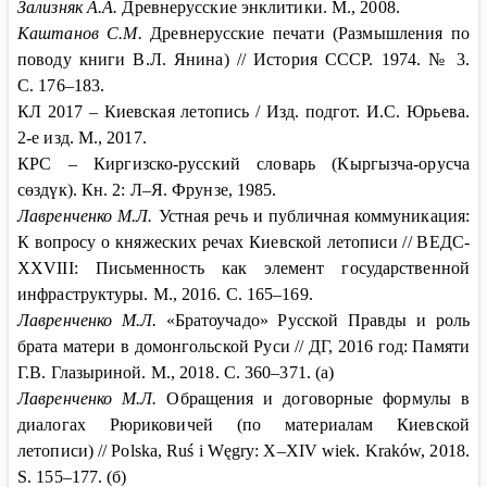
Зализняк А.А.
Древнерусские энклитики. М., 2008.
Каштанов С.М.
Древнерусские печати (Размышления по
поводу книги В.Л. Янина) // История СССР. 1974. № 3.
С. 176–183.
КЛ 2017 – Киевская летопись / Изд. подгот. И.С. Юрьева.
2-е изд. М., 2017.
КРС – Киргизско-русский словарь (Кыргызча-орусча
сөздүк). Кн. 2: Л–Я. Фрунзе, 1985.
Лавренченко М.Л.
Устная речь и публичная коммуникация:
К вопросу о княжеских речах Киевской летописи // ВЕДС-
XXVIII: Письменность как элемент государственной
инфраструктуры. М., 2016. С. 165–169.
Лавренченко М.Л.
«Братоучадо» Русской Правды и роль
брата матери в домонгольской Руси // ДГ, 2016 год: Памяти
Г.В. Глазыриной. М., 2018. С. 360‒371. (а)
Лавренченко М.Л.
Обращения и договорные формулы в
диалогах Рюриковичей (по материалам Киевской
летописи) // Polska, Ruś i Węgry: X–XIV wiek. Kraków, 2018.
S. 155–177. (б)