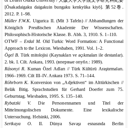
of Letters Osaka University /
大阪大学大学院文学研究科紀要
[Ōsakadaigaku daigakuin bungaku kenkyūka kiyō].
第
52
巻
.
2012. P. 1–98.
Müller F.W.K.
Uigurica II. (Mit 3 Tafeln) // Abhandlungen der
Königlich Preußischen Akademie Der Wissenschaften.
Philosophisch-Historische Klasse. B. Abh. 3, 1910. S. 1–110.
OTWF –
Erdal M.
Old Turkic Word Formation: A Functional
Approach to the Lexicon. Wiesbaben, 1991. Vol. 1–2.
Ögel
В
.
Türk mitolojisi (Kaynakları ve açıkmaları ile destanlar).
2. bk.
I.
Cilt.
Ankara
, 1993. (впервые опубл.: 1989).
R
á
sonyi R
.
Kuman
Ö
zel
Adlar
ı
//
T
ü
rk
K
ü
lt
ü
r
ü
Ara
ş
t
ı
rmalar
ı.
1966–1969.
Cilt
III–IV.
Ankara
1973. S. 71–144.
Röhrborn K.
Konversion von „Adjektiven“ im Alttürkischen //
Beläk Bitig. Sprachstudien für Gerhard Doerfer zum 75.
Geburtstag.
Wiesbaden
, 1995. S. 135–140.
Rybatzki V.
Die Personennamen und Titel der
Mittelmongolischen Dokumente. Eine lexikalische
Untersuchung.
Helsinki
, 2006.
Sertkaya O.
II. Dünya Savaşı esnasında Berlin