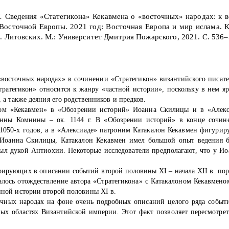
И.
Сведения «Статегикона» Кекавмена о «восточных» народах: к 
 Восточной Европы. 2021 год: Восточная Европа и мир ислама.
В. Литовских. М.: Университет Дмитрия Пожарского, 2021. С. 536
–
 «восточных народах» в сочинении «Стратегикон» византийского писате
тратегикон» относится к жанру «частной истории», поскольку в нем я
, а также деяния его родственников и предков.
ом «Кекавмен» в «Обозрении историй» Иоанна Скилицы и в «Алек
 Анны Комнины – ок. 1144 г. В «Обозрении историй» в конце сочин
050-х годов, а в «Алексиаде» патроним Катакалон Кекавмен фигуриру
 Иоанна Скилицы, Катакалон Кекавмен имел большой опыт ведения 
ыл дукой Антиохии. Некоторые исследователи предполагают, что у И
урирующих в описании событий второй половины
XI
– начала
XII
в. по
алось отождествление автора «Стратегикона» с Катакалоном Кекавмен
енной истории второй половины
XI
в.
очных народах на фоне очень подробных описаний целого ряда событи
ных областях Византийской империи. Этот факт позволяет пересмотрет