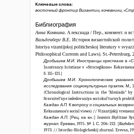
Ключевые слова:
восточный фронтир Византии, кочевники, «Стр
Библиография
Анна Комнина
. Алексиада / Пер., коммент. и вс
Вальденберг
В.Е.
История византийской полити
Istoriya vizantijskoj politicheskoj literatury v svyaz
Philosophical Currents and Laws). St.-Petersburg, 
Дробышев
М.И.
Иностранцы-христиане в «Стр
Inostrancy-hristiane v «Strategikone» Kekavmena, 
S. 115–121.]
Дробышев
М.И.
Хронологические указани
исследования социокультурных практик. М., 20
(Chronological Instructions in the “Alexiada” 
Sravnitel’nye issledovaniya sociokul’turnyh praktik
Каждан А.П.
К вопросу о социальных воззрения
Kekaumenos’s social views) // Vizantijskij vremennik
Каждан
А
.П
.
[
Рец
.
на
кн
.:]
Ioannis Skylitzae
Syn
журнал
.
Ереван
, 1975. № 1.
С
. 206–212. [
Kazhdan
1973. // Istoriko-filologicheskij zhurnal. Erevan, 19