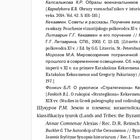
Капсалыкова
К
.
Р
.
Образы
военачальников
[
Kapsalykova K.R
. Obrazy voenachal’nikov v istori
veka.
2014.
Vol
.
42.
S
.
101–110.]
Кекавмен
. Советы и рассказы. Поучение визант
rasskazy. Pouchenie vizantijskogo polkovodca XΙ v. 
Литаврин Г.Г.
Кекавмен и его поучение //
Г.Г. Литаврина. СПб., 2003.
C. 13–131. [
Litavrin 
polkovodca XΙ v. / Ed. by G.G. Litavrin.
St.-Petersbu
Морозов М.А
. Мировоззрение пограничной 
прошлого в современном освещении. Сб. науч. 
imperii v XI v. na primere Katakalona Kekavmena 
Katakalon Kekaumenos and Gregoriy Pakuriany) // Is
197.]
Фонкич Б.Л.
О рукописи «Стратегикона» К
[
Fonkich B.L
. O rukopisi «Strategikona» Kekavme
XIX vv. (Studies in Greek paleography and codicolog
Шукуров Р.М.
Земли и племена: византийска
klassifikaciya tyurok
(Lands and Tribes: the Byzanti
Annae Comnenae
Alexias / Rec. D.R. Reinsch 
Buckler G.
The Autorship of the Cecaumenos // Byzant
Ioannis Scylitzae
Synopsis historiarum / Rec. I. Turn