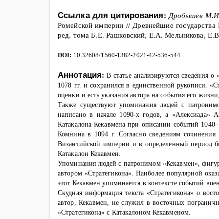
Ссылка для цитирования:
Дробышев М.
Ромейской империи
// Древнейшие государства
ред. тома Б.Е. Рашковский, Е.А. Мельникова, Е.
DOI
:
10.32608/1560-1382-2021-42-536-544
Аннотация:
В статье анализируются сведения о
1078 гг. и сохранился в единственной рукописи. «С
оценки и есть указания автора на события его жизни
Также существуют упоминания людей с патроним
написано в начале 1090-х годов, а «Алексиада»
Катакалона Кекавмена при описании событий 1040–1
Комнина в 1094 г. Согласно сведениям сочинения
Византийской империи и в определенный период б
Катакалон Кекавмен.
Упоминания людей с патронимом «Кекавмен», фиг
автором «Стратегикона». Наиболее популярной оказ
этот Кекавмен упоминается в контексте событий во
Скудная информация текста «Стратегикона» о вост
автор, Кекавмен, не служил в восточных погранич
«Стратегикона» с Катакалоном Кекавменом.