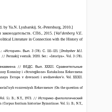
d. by Ya.N. Lyubarskij. St.-Petersburg, 2010.]
законодательств. СПб., 2015. [
Val’denberg V.E
.
 Political Literature in Connection with the History of
История». Вып. 3 (78). С. 115–121. [
Drobyshev M.I
.
 Permskij vestnik. 2020. Ser.: «Istoriya». Vol. 3 (78).
екавмена // ВЕДС. Вып. XXXII. Сравнительные
 Anny Komniny i «Strategikone» Katakalona Kekavmena
naya Evropa v drevnosti i srednevekov’e. Vol. XXXII.
 social’nyh vozzreniyah Kekavmenov (On the question of
Vol
. 5).
B.; N.Y., 1973.
//
Историко
-
филологический
n (Corpus fontium historiae Byzantinae. Vol. 5). B.; N.Y.,