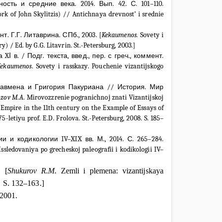
ность
и
средние
века
. 2014.
Вып
. 42.
С
. 101–110.
rk of John Skylitzis) // Antichnaya drevnost’ i srednie
т. Г.Г. Литаврина. СПб., 2003. [
Kekaumenos.
Sovety i
y) / Ed. by G.G. Litavrin. St.-Petersburg, 2003.]
 в. / Подг. текста, введ., пер. с греч., коммент.
Kekaumenos
. Sovety i rasskazy. Pouchenie vizantijskogo
кавмена и Григория Пакуриана // История. Мир
zov M.A
. Mirovozzrenie pogranichnoj znati Vizantijskoj
Empire in the 11th century on the Example of Essays of
etiyu prof. E.D. Frolova. St.-Petersburg, 2008. S. 185–
и и кодикологии IV
–
XIX вв. М., 2014. С. 265–284.
 Issledovaniya po grecheskoj paleografii i kodikologii IV–
 [
Shukurov R.M
. Zemli i plemena: vizantijskaya
. S. 132–163.]
 2001.