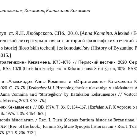
атегикон», Кекавмен, Катакалон Кекавмен
туп. ст. Я.Н. Любарского. СПб., 2010. [
Anna
Komnina
.
Alexiad
/ E
ческой литературы в связи с историей философских течений и 
i s istoriej filosofskih techenij i zakonodatel’stv (History of Byzantine
2015.]
атегиконе» Кекавмена, 1075–1078 // Пермский вестник. 2020. Сер.: «
1075–1078 (Christian Foreigners in Kekaumenos’s Strategicon, 1075–1078) //
я в «Алексиаде» Анны Комнины и «Стратегиконе» Катакалона К
20. С. 73–75. [
Drobyshev M.I.
Hronologicheskie ukazaniya v «Aleksiade»
by Anna Comnina and “Strategikon” by Katakalon Kekaumenos) // Vostoch
. Moscow, 2020. S. 73–75.]
х Кекавменов // ВВ. 1974. Т. 36. С. 154
–
167. [
Kazhdan A.P
. K voprosu o
. 1974. T. 36. S. 154–167.]
opsis historiarum / Re
с
. I. Turn (
Corpus fontium historiae Byzantinae.
 A.P
. [Rev. of the book:] Ioannis Skylitzae Synopsis historiarum / Res. I. Tur
75. № 1. S. 206–212.]