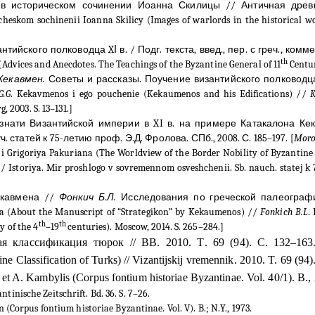
в
историческом
сочинении
Иоанна
Скилицы
//
Античная
древ
cheskom sochinenii Ioanna Skilicy (Images of warlords in the historical wo
ийского полководца XΙ в. / Подг. текста, введ., пер. с греч., коммен
th
(Advices and Anecdotes. The Teachings of the Byzantine General of 11
Centur
Кекавмен.
Советы и рассказы. Поучение византийского полководца XΙ
G.G
. Kekavmenos i ego pouchenie (
Kekaumenos and his Edifications
) //
rg
, 2003.
S
.
13–131.]
знати Византийской империи в XI в. на примере Катакалона Ке
статей к 75-летию проф. Э.Д. Фролова. СПб., 2008. С. 185–197. [
Moro
i Grigoriya Pakuriana (The Worldview of the Border Nobility of Byzantine 
toriya. Mir proshlogo v sovremennom osveshchenii. Sb. nauch. statej k 75-l
екавмена //
Фонкич Б.Л.
Исследования по греческой палеографи
na (About the Manuscript of “Strategikon” by Kekaumenos) //
Fonkich B.L
.
th
th
y of the 4
–19
centuries). Moscow, 2014. S. 265–284.]
я классификация тюрок // ВВ. 2010. Т
. 69 (94).
С
.
132–163.
ne Classification of Turks)
// Vizantijskij vremennik. 2010. T. 69 (94)
et A. Kambylis (Corpus fontium historiae Byzantinae. Vol. 40/1).
B.,
inische Zeitschrift. Bd. 36. S. 7–26.
 (Corpus fontium historiae Byzantinae. Vol. V). B.; N.Y., 1973.