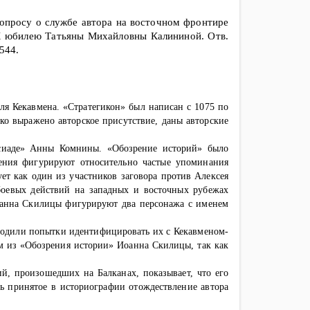
вопросу о службе автора на восточном фронтире
 К юбилею Татьяны Михайловны Калининой. Отв.
544.
ля Кекавмена. «Стратегикон» был написан с 1075 по
рко выражено авторское присутствие, даны авторские
сиаде» Анны Комнины. «Обозрение историй» было
ения фигурируют относительно частые упоминания
ет как один из участников заговора против Алексея
боевых действий на западных и восточных рубежах
оанна Скилицы фигурируют два персонажа с именем
родили попытки идентифицировать их с Кекавменом-
ом из «Обозрения истории» Иоанна Скилицы, так как
й, произошедших на Балканах, показывает, что его
ь принятое в историографии отождествление автора