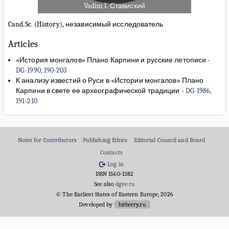
Vadim I. Ставиский
Cand.Sc. (History), независимый исследователь
Articles
«История монгалов» Плано Карпини и русские летописи
-
DG-1990, 190-203
К анализу известий о Руси в «Истории монгалов» Плано
Карпини в свете ее археографической традиции
-
DG-1986,
191-210
Notes for Contributors
Publishing Ethics
Editorial Council and Board
Contacts
Log in
ISSN 1560-1382
See also
dgve.ru
© The Earliest States of Eastern Europe, 2026
Developed by
bitberry.ru