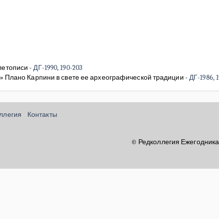
 летописи
-
ДГ-1990, 190-203
в» Плано Карпини в свете ее археографической традиции
-
ДГ-1986, 1
оллегия
Контакты
© Редколлегия Ежегодника