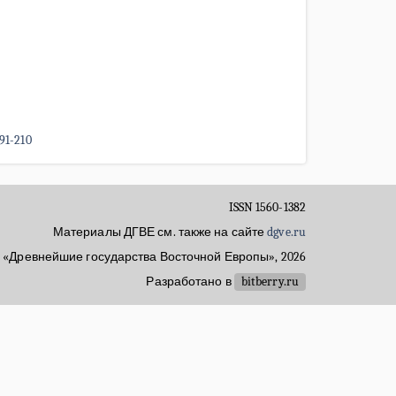
91-210
ISSN 1560-1382
Материалы ДГВЕ см. также на сайте
dgve.ru
 «Древнейшие государства Восточной Европы», 2026
Разработано в
bitberry.ru