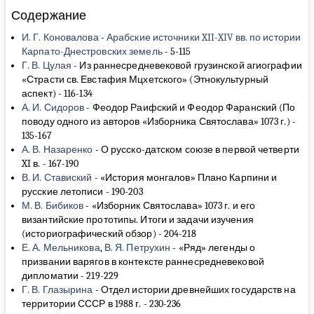
Содержание
И. Г. Коновалова
-
Арабские источники XII-XIV вв. по истории
Карпато-Днестровских земель
-
5-115
Г. В. Цулая
-
Из раннесредневековой грузинской агиографии
«Страсти св. Евстафия Мцхетского» (Этнокультурный
аспект)
-
116-134
А. И. Сидоров
-
Феодор Раифский и Феодор Фаранский (По
поводу одного из авторов «Изборника Святослава» 1073 г.)
-
135-167
А. В. Назаренко
-
О русско-датском союзе в первой четверти
XI в.
-
167-190
В. И. Ставиский
-
«История монгалов» Плано Карпини и
русские летописи
-
190-203
М. В. Бибиков
-
«Изборник Святослава» 1073 г. и его
византийские прототипы. Итоги и задачи изучения
(историографический обзор)
-
204-218
Е. А. Мельникова
,
В. Я. Петрухин
-
«Ряд» легенды о
призвании варягов в контексте раннесредневековой
дипломатии
-
219-229
Г. В. Глазырина
-
Отдел истории древнейших государств на
территории СССР в 1988 г.
-
230-236