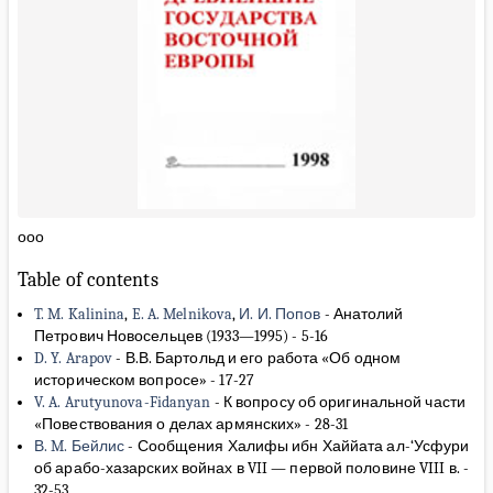
ооо
Table of contents
T. M. Kalinina
,
E. A. Melnikova
,
И. И. Попов
-
Анатолий
Петрович Новосельцев (1933—1995)
-
5-16
D. Y. Arapov
-
В.В. Бартольд и его работа «Об одном
историческом вопросе»
-
17-27
V. A. Arutyunova-Fidanyan
-
К вопросу об оригинальной части
«Повествования о делах армянских»
-
28-31
В. M. Бейлис
-
Сообщения Халифы ибн Хаййата ал-‘Усфури
об арабо-хазарских войнах в VII — первой половине VIII в.
-
32-53