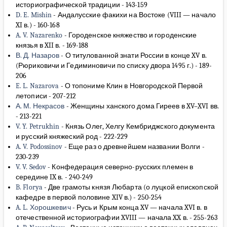
историографической традиции
-
143-159
D. E. Mishin
-
Андалусские факихи на Востоке (VIII — начало
XI в.)
-
160-168
A. V. Nazarenko
-
Городенское княжество и городенские
князья в XII в.
-
169-188
В. Д. Назаров
-
О титулованной знати России в конце XV в.
(Рюриковичи и Гедиминовичи по списку двора 1495 г.)
-
189-
206
E. L. Nazarova
-
О топониме Клин в Новгородской Первой
летописи
-
207-212
А. М. Некрасов
-
Женщины ханского дома Гиреев в XV–XVI вв.
-
213-221
V. Y. Petrukhin
-
Князь Олег, Хелгу Кембриджского документа
и русский княжеский род
-
222-229
A. V. Podossinov
-
Еще раз о древнейшем названии Волги
-
230-239
V. V. Sedov
-
Конфедерация северно-русских племен в
середине IX в.
-
240-249
B. Florya
-
Две грамоты князя Любарта (о луцкой епископской
кафедре в первой половине XIV в.)
-
250-254
A. L. Хорошкевич
-
Русь и Крым конца XV — начала XVI в. в
отечественной историографии XVIII — начала XX в.
-
255-263