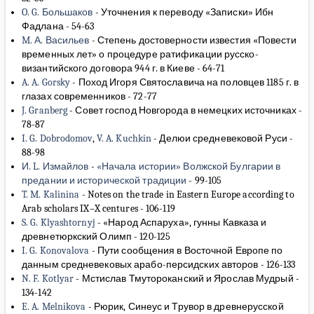
O. G. Большаков
-
Уточнения к переводу «Записки» Ибн
Фадлана
-
54-63
M. А. Васильев
-
Степень достоверности известия «Повести
временных лет» о процедуре ратификации русско-
византийского договора 944 г. в Киеве
-
64-71
A. A. Gorsky
-
Поход Игоря Святославича на половцев 1185 г. в
глазах современников
-
72-77
J. Granberg
-
Совет господ Новгорода в немецких источниках
-
78-87
I. G. Dobrodomov
,
V. A. Kuchkin
-
Делюи средневековой Руси
-
88-98
И. L. Измайлов
-
«Начала истории» Волжской Булгарии в
предании и исторической традиции
-
99-105
T. M. Kalinina
-
Notes on the trade in Eastern Europe according to
Arab scholars IX–X centures
-
106-119
S. G. Klyashtornyj
-
«Народ Аспаруха», гунны Кавказа и
древнетюркский Олимп
-
120-125
I. G. Konovalova
-
Пути сообщения в Восточной Европе по
данным средневековых арабо-персидских авторов
-
126-133
N. F. Kotlyar
-
Мстислав Тмутороканский и Ярослав Мудрый
-
134-142
E. A. Melnikova
-
Рюрик, Синеус и Трувор в древнерусской