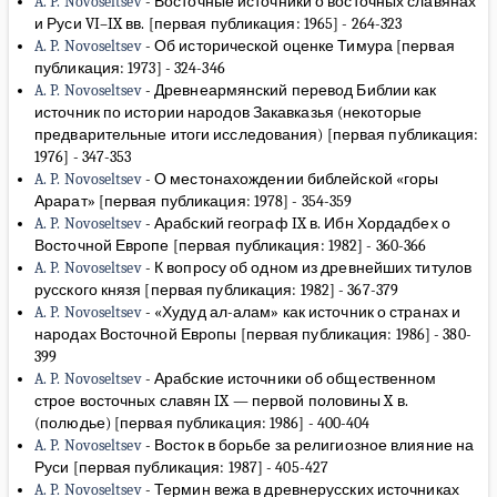
A. P. Novoseltsev
-
Восточные источники о восточных славянах
и Руси VI–IX вв. [первая публикация: 1965]
-
264-323
A. P. Novoseltsev
-
Об исторической оценке Тимура [первая
публикация: 1973]
-
324-346
A. P. Novoseltsev
-
Древнеармянский перевод Библии как
источник по истории народов Закавказья (некоторые
предварительные итоги исследования) [первая публикация:
1976]
-
347-353
A. P. Novoseltsev
-
О местонахождении библейской «горы
Арарат» [первая публикация: 1978]
-
354-359
A. P. Novoseltsev
-
Арабский географ IX в. Ибн Хордадбех о
Восточной Европе [первая публикация: 1982]
-
360-366
A. P. Novoseltsev
-
К вопросу об одном из древнейших титулов
русского князя [первая публикация: 1982]
-
367-379
A. P. Novoseltsev
-
«Худуд ал-алам» как источник о странах и
народах Восточной Европы [первая публикация: 1986]
-
380-
399
A. P. Novoseltsev
-
Арабские источники об общественном
строе восточных славян IX — первой половины X в.
(полюдье) [первая публикация: 1986]
-
400-404
A. P. Novoseltsev
-
Восток в борьбе за религиозное влияние на
Руси [первая публикация: 1987]
-
405-427
A. P. Novoseltsev
-
Термин вежа в древнерусских источниках