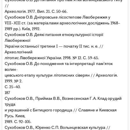
//
Археологія. 1977. Вип. 21. С. 50–66.
Сухобоков О.В. Дніпровське лісостепове Лівобережжя у
VIII–ХIII ст. (за матеріалами археологічних досліджень 1968–
1989 рр.). Киïв, 1992.
Сухобоков О.В. Деякі питання етнокультурної історії
Лівобережної
України останньої третини I — початку II тис. н. е. //
Археологічний
літопис Лівобережної України. 1998. № 12. С. 59–65.
Сухобоков О.В. До походження та інтерпретації пам’яток
волин-
цевського етапу культури літописних сіверян // Археологія.
1999. № 2.
С. 25–40.
187
Сухобоков О.В., Приймак В.В., Вознесенская Г.А. Клад орудий
труда
и украшений с Битицкого городища // Славяне и Киевская
Русь. Киев,
1989. С. 92–105.
Сухобоков О.В., Юренко С.П. Волынцевская культура //