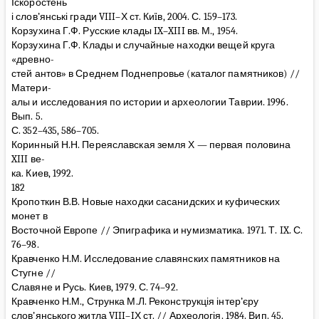
Іскоростень
і слов’янські гради VIII–Х ст. Киïв, 2004. С. 159–173.
Корзухина Г.Ф. Русские клады IX–XIII вв. М., 1954.
Корзухина Г.Ф. Клады и случайные находки вещей круга
«древно-
стей антов» в Среднем Поднепровье (каталог памятников) //
Матери-
алы и исследования по истории и археологии Таврии. 1996.
Вып. 5.
С. 352–435, 586–705.
Коринный Н.Н. Переяславская земля Х — первая половина
XIII ве-
ка. Киев, 1992.
182
Кропоткин В.В. Новые находки сасанидских и куфических
монет в
Восточной Европе // Эпиграфика и нумизматика. 1971. Т. IX. С.
76–98.
Кравченко Н.М. Исследование славянских памятников на
Стугне //
Славяне и Русь. Киев, 1979. С. 74–92.
Кравченко Н.М., Струнка М.Л. Реконструкція інтер’єру
слов’янського житла VIII–IХ ст. // Археологія. 1984. Вип. 45.