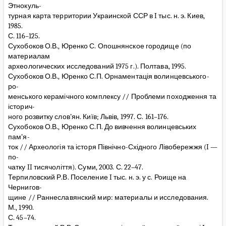
Этнокуль-
турная карта территории Украинской ССР в I тыс. н. э. Киев,
1985.
С. 116–125.
Сухобоков О.В., Юренко С. Опошнянское городище (по
материалам
археологических исследований 1975 г.). Полтава, 1995.
Сухобоков О.В., Юренко С.П. Орнаментація волинцевського-
ро-
менського керамічного комплексу // Проблеми походження та
історич-
ного розвитку слов’ян. Київ; Львів, 1997. С. 161–176.
Сухобоков О.В., Юренко С.П. До вивчення волинцевських
пам’я-
ток // Археологія та історя Північно-Східного Лівобережжя (I —
по-
чатку II тисячоліття). Суми, 2003. С. 22–47.
Терпиловский Р.В. Поселение I тыс. н. э. у с. Роище на
Чернигов-
щине // Раннеславянский мир: материалы и исследования.
М., 1990.
С. 45–74.