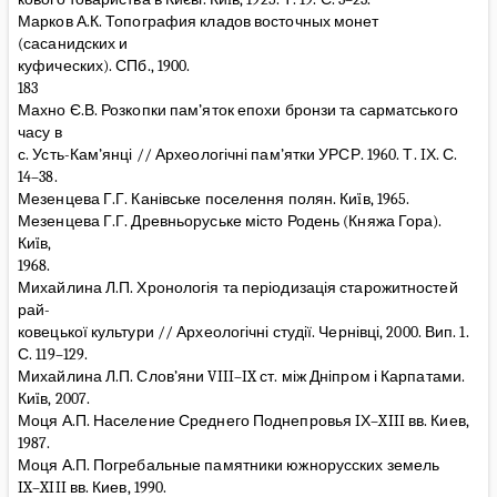
Марков А.К. Топография кладов восточных монет
(сасанидских и
куфических). СПб., 1900.
183
Махно Є.В. Розкопки пам’яток епохи бронзи та сарматського
часу в
с. Усть-Кам’янці // Археологічні пам’ятки УРСР. 1960. Т. IХ. С.
14–38.
Мезенцева Г.Г. Канівське поселення полян. Киïв, 1965.
Мезенцева Г.Г. Древньоруське місто Родень (Княжа Гора).
Киïв,
1968.
Михайлина Л.П. Хронологія та періодизація старожитностей
рай-
ковецької культури // Археологічні студії. Чернівці, 2000. Вип. 1.
С. 119–129.
Михайлина Л.П. Слов’яни VIII–IX ст. між Дніпром і Карпатами.
Киïв, 2007.
Моця А.П. Население Среднего Поднепровья IХ–XIII вв. Киев,
1987.
Моця А.П. Погребальные памятники южнорусских земель
IX–XIII вв. Киев, 1990.