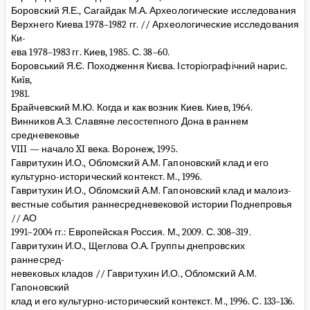
Боровский Я.Е., Сагайдак М.А. Археологические исследования
Верхнего Киева 1978–1982 гг. // Археологические исследования
Ки-
ева 1978–1983 гг. Киев, 1985. С. 38–60.
Боровський Я.Є. Походження Києва. Історіографічний нарис.
Киïв,
1981.
Брайчевский М.Ю. Когда и как возник Киев. Киев, 1964.
Винников А.З. Славяне лесоcтепного Дона в раннем
средневековье
VIII — начало XI века. Воронеж, 1995.
Гавритухин И.О., Обломский А.М. Гапоновский клад и его
культурно-исторический контекст. М., 1996.
Гавритухин И.О., Обломский А.М. Гапоновский клад и малоиз-
вестные события раннесредневековой истории Поднепровья
// АО
1991–2004 гг.: Европейская Россия. М., 2009. С. 308–319.
Гавритухин И.О., Щеглова О.А. Группы днепровских
раннесред-
невековых кладов // Гавритухин И.О., Обломский А.М.
Гапоновский
клад и его культурно-исторический контекст. М., 1996. С. 133–136.