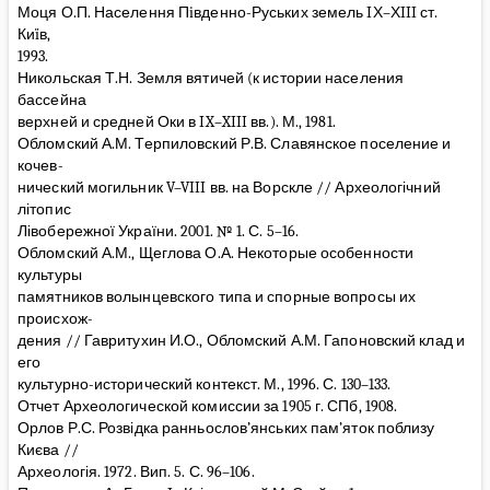
Моця О.П. Населення Пiвденно-Руських земель IХ–ХIII ст.
Киïв,
1993.
Никольская Т.Н. Земля вятичей (к истории населения
бассейна
верхней и средней Оки в IX–XIII вв.). М., 1981.
Обломский А.М. Терпиловский Р.В. Славянское поселение и
кочев-
нический могильник V–VIII вв. на Ворскле // Археологічний
літопис
Лівобережної України. 2001. № 1. С. 5–16.
Обломский А.М., Щеглова О.А. Некоторые особенности
культуры
памятников волынцевского типа и спорные вопросы их
происхож-
дения // Гавритухин И.О., Обломский А.М. Гапоновский клад и
его
культурно-исторический контекст. М., 1996. С. 130–133.
Отчет Археологической комиссии за 1905 г. СПб, 1908.
Орлов Р.С. Розвідка ранньослов’янських пам’яток поблизу
Києва //
Археологія. 1972. Вип. 5. С. 96–106.