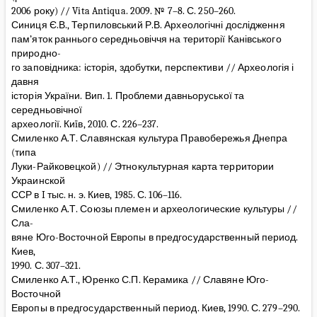
2006 року) // Vita Antiqua. 2009. № 7–8. С. 250–260.
Синиця Є.В., Терпиловський Р.В. Археологічні дослідження
пам’яток раннього середньовіччя на території Канівського
природно-
го заповідника: історія, здобутки, перспективи // Археологія і
давня
історія України. Вип. 1. Проблеми давньоруської та
середньовічної
археології. Киïв, 2010. С. 226–237.
Смиленко А.Т. Славянская культура Правобережья Днепра
(типа
Луки-Райковецкой) // Этнокультурная карта территории
Украинской
ССР в I тыс. н. э. Киев, 1985. С. 106–116.
Смиленко А.Т. Союзы племен и археологические культуры //
Сла-
вяне Юго-Восточной Европы в предгосударственный период.
Киев,
1990. С. 307–321.
Смиленко А.Т., Юренко С.П. Керамика // Славяне Юго-
Восточной
Европы в предгосударственный период. Киев, 1990. С. 279–290.