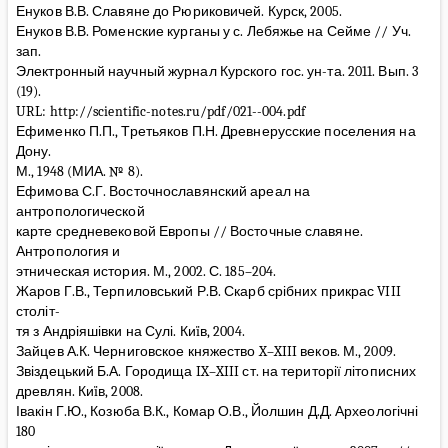
Енуков В.В. Славяне до Рюриковичей. Курск, 2005.
Енуков В.В. Роменские курганы у с. Лебяжье на Сейме // Уч.
зап.
Электронный научный журнал Курского гос. ун-та. 2011. Вып. 3
(19).
URL: http://scientific-notes.ru/pdf/021--004.pdf
Ефименко П.П., Третьяков П.Н. Древнерусские поселения на
Дону.
М., 1948 (МИА. № 8).
Ефимова С.Г. Восточнославянский ареал на
антропологической
карте средневековой Европы // Восточные славяне.
Антропология и
этническая история. М., 2002. С. 185–204.
Жаров Г.В., Терпиловський Р.В. Скарб срібних прикрас VIII
століт-
тя з Андріяшівки на Сулі. Киïв, 2004.
Зайцев А.К. Черниговское княжество X–XIII веков. М., 2009.
Звіздецький Б.А. Городища IX–XIII ст. на території літописних
древлян. Киïв, 2008.
Івакін Г.Ю., Козюба В.К., Комар О.В., Йолшин Д.Д. Археологічні
180