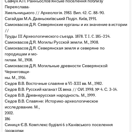
Савчук А.П. Ранньослов’янське поселення поблизу
Переяслава-
Хмельницького // Археологія. 1983. Вип. 42. С. 88–90.
Сагайдак М.А. Давньокиївський Поділ. Киïв, 1991.
Самоквасов Д.Я. Северянские курганы и их значение в истории
//
Труды III Археологического съезда. 1878. T. I. C. 185–224.
Самоквасов Д.Я. Могилы Русской земли. М., 1908.
Самоквасов Д.Я. Северянская земля и северяне по
городищам и мо-
гилам. М., 1908.
Самоквасов Д.Я. Могильные древности Северянской
Черниговщи-
ны. М., 1916.
Седов В.В. Восточные славяне в VI–XIII вв. М., 1982.
Седов В.В. Русский каганат IX века // ОИ. 1998. № 4. С. 3–14.
Седов В.В. Древнерусская народность. М., 1999.
Седов В.В. Славяне: Историко-археологическое
исследование. М.,
2002.
186
Синиця Є.В. Комплекс будівлі 6 з Канівського поселення
(розкопки