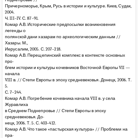
Причерноморье, Крым, Русь в истории и культуре. Киев, Судак,
2004.
Ч. III–IV. С. 87–91.
Комар А.В. Исторические предпосылки возникновения
легенды о
полянской дани хазарам по археологическим данным //
Хазары. М.,
Иерусалим, 2005. С. 207–218.
Комар А.В. Перещепинский комплекс в контексте основных
про-
блем истории и культуры кочевников Восточной Европы VII —
начала
VIII в. // Степи Европы в эпоху средневековья. Донецк, 2006. Т.
5.
С. 7–244.
Комар А.В. Погребение кочевника начала VIII в. у села
Журавлиха
в Среднем Поднепровье // Степи Европы в эпоху
средневековья. До-
нецк, 2006. Т. 5. С. 403–412.
Комар А.В. Что такое «пастырская культура» // Проблеми на
пра-