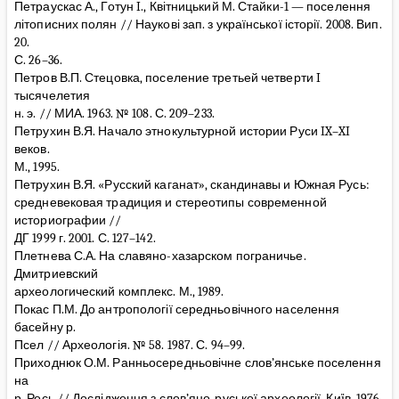
Петраускас А., Готун I., Квітницький М. Стайки-1 — поселення
літописних полян // Наукові зап. з української історії. 2008. Вип.
20.
С. 26–36.
Петров В.П. Стецовка, поселение третьей четверти I
тысячелетия
н. э. // МИА. 1963. № 108. С. 209–233.
Петрухин В.Я. Начало этнокультурной истории Руси IX–XI
веков.
М., 1995.
Петрухин В.Я. «Русский каганат», скандинавы и Южная Русь:
средневековая традиция и стереотипы современной
историографии //
ДГ 1999 г. 2001. С. 127–142.
Плетнева С.А. На славяно-хазарском пограничье.
Дмитриевский
археологический комплекс. М., 1989.
Покас П.М. До антропології середньовічного населення
басейну р.
Псел // Археологія. № 58. 1987. С. 94–99.
Приходнюк О.М. Ранньосередньовічне слов’янське поселення
на
р. Рось // Дослідження з слов’яно-руської археології. Киïв, 1976.