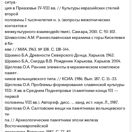
ситуа-
ция в Приазовье IV–VIII вв. // Культуры евразийских степей
второй
половины I тысячелетия н. э. (вопросы межэтнических
контактов и
межкультурного взаимодействия). Самара, 2010. С. 93–102.
Шовкопляс А.М. Раннеславянская керамика с горы Киселевки
в Ки-
еве // МИА. 1963. № 108. С. 138–144.
Шрамко Б.А. Древности Северского Донца. Харьков. 1962.
Шрамко Б.А., Скирда В.В. Рождение Харькова. Харьков. 2004.
Щеглова О.А. Ранние элементы в керамическом комплексе
памят-
ников волынцевского типа // КСИА. 1986. Вып. 187. С. 15–23.
Щеглова О.А. Проблемы формирования славянской культуры
VIII–Х вв. в Среднем Поднепровье (памятники конца VII —
первой
половины VIII вв.). Автореф. дисс. … канд. ист. наук. Л., 1987.
Щеглова О.А. Салтовские вещи на памятниках волынцевского
ти-
па // Археологические памятники эпохи железа
Восточноевропейской
лесостепи. Воронеж, 1987. С. 77–83.