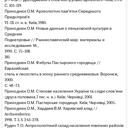
С. 101–119.
Приходнюк О.М. Археологічні пам’ятки Середнього
Придніпров’я
VI–IX ст. н. е. Киïв, 1980.
Приходнюк О.М. Новые данные о пеньковской культуре в
Среднем
Поднепровье // Раннеславянский мир: материалы и
исследования. М.,
1990. С. 75–108.
185
Приходнюк О.М. Фибулы Пастырского городища //
Евразийская
степь и лесостепь в эпоху раннего средневековья. Воронеж,
2000.
С. 48–73.
Приходнюк О.М. Степове населення України та східні слов’яни
(друга половина I тис. н. е.). Киïв; Чернівці, 2001.
Приходнюк О.М. Пастирське городище. Киïв; Чернівці, 2005.
Приходнюк О.М., Хардаев В.М. Харивский клад //
Archaeoslavica.
1998. T. 3. S. 243–278.
Рудич Т.О. Антропологічний склад населення північних районів