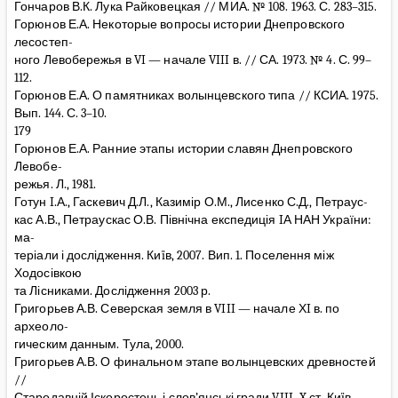
Гончаров В.К. Лука Райковецкая // МИА. № 108. 1963. С. 283–315.
Горюнов Е.А. Некоторые вопросы истории Днепровского
лесостеп-
ного Левобережья в VI — начале VIII в. // СА. 1973. № 4. С. 99–
112.
Горюнов Е.А. О памятниках волынцевского типа // КСИА. 1975.
Вып. 144. С. 3–10.
179
Горюнов Е.А. Ранние этапы истории славян Днепровского
Левобе-
режья. Л., 1981.
Готун I.А., Гаскевич Д.Л., Казимір О.М., Лисенко С.Д., Петраус-
кас А.В., Петраускас О.В. Північна експедиція IА НАН України:
ма-
теріали і дослідження. Киïв, 2007. Вип. 1. Поселення між
Ходосівкою
та Лісниками. Дослідження 2003 р.
Григорьев А.В. Северская земля в VIII — начале ХI в. по
археоло-
гическим данным. Тула, 2000.
Григорьев А.В. О финальном этапе волынцевских древностей
//
Стародавній Іскоростень і слов’янські гради VIII–X ст. Киïв,