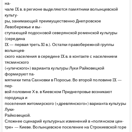
на-
чале IX в. в регионе выделяются памятники волынцевской
культу-
ры, занимающей преимущественно Днепровское
Левобережье и вы-
ступающей подосновой северянской роменской культуры
(середина
IX — первая треть XI в.). Остатки правобережной группы
волынцев-
ского населения в середине IX в. в контакте с населением
тясминского
(«уличского») варианта культуры Луки Райковецкой
формируют па-
мятники типа Сахновки в Поросье. Во второй половине IX —
пер-
вой половине Х в. в Киевском Приднепровье возникают
городища и
поселения житомирского («древлянского») варианта культуры
Луки-
Райковецкой.
Сложнее сценарий культурных изменений в «полянском цен-
тре» — Киеве. Волынцевское поселение на Строкиевской горе