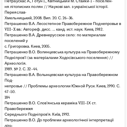
Петраускас А., Готун I., Квітницький М. Стайки-1 – поселен-
ня літописних полян // Наукові зап. з української історії.
Переяслав-
Хмельницький, 2008. Вип. 20. С. 26–36.
Петрашенко В.А. Лесостепное Правобережное Поднепровье в
VIII–X вв.: Автореф. дисс. … канд. ист. наук. Киев, 1982.
Петрашенко В.А. Древнерусское село: по материалам
поселений у
с. Григоровка. Киев, 2005.
Петрашенко В.О. Волинцевська культура на Правобережному
Поднiпров’ї (за матерiалами Ходосiвського поселення) //
Археологiя.
1989. № 2. С. 32–44.
Петрашенко В.А. Волынцевская культура на Правобережном
Под-
непровье // Проблемы археологии Южной Руси. Киев, 1990. С.
47–50.
184
Петрашенко В.О. Слов’янська кераміка VIII–IХ ст.
Правобережжя
Середнього Подніпров’я. Киïв, 1992.
Петрашенко В.О. До проблеми археологічної інтерпретації
літо-