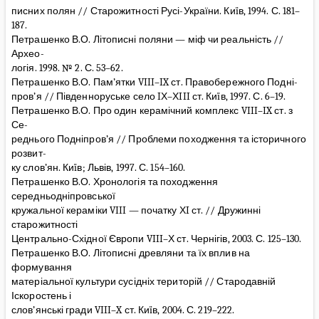
писних полян // Старожитності Русі-України. Киïв, 1994. С. 181–
187.
Петрашенко В.О. Літописні поляни — міф чи реальність //
Архео-
логія. 1998. № 2. С. 53–62.
Петрашенко В.О. Пам’ятки VIII–IX ст. Правобережного Подні-
пров’я // Південноруське село IХ–ХIII ст. Киïв, 1997. С. 6–19.
Петрашенко В.О. Про один керамічний комплекс VIII–IX ст. з
Се-
реднього Подніпров’я // Проблеми походження та історичного
розвит-
ку слов’ян. Киïв; Львів, 1997. С. 154–160.
Петрашенко В.О. Хронологія та походження
середньодніпровської
кружальної кераміки VIII — початку ХI ст. // Дружинні
старожитності
Центрально-Східної Європи VIII–Х ст. Чернігів, 2003. С. 125–130.
Петрашенко В.О. Літописні древляни та їх вплив на
формування
матеріальної культури сусідніх територій // Стародавній
Іскоростень і
слов’янські гради VIII–X ст. Киïв, 2004. С. 219–222.