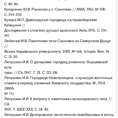
С. 80–84.
Кухаренко Ю.В. Раскопки у с. Сахновки // МИА. 1963. № 108.
С. 243–250.
Кучера М.П. Давньоруські городища на правобережжі
Київщини //
Дослідження з слов’яно-руської археології. Киïв, 1976. С. 176–
197.
Любичев М.В. Памятники типа Сахновки на Северском Донце
//
Вісник Харківського університету. 2002. № 566: Історія. Вип. 34.
С. 13–20.
Ляпушкин И.И. О датировке городищ роменско-боршевской
куль-
туры // СA. 1947. Т. IX. С. 121–136.
Ляпушкин И.И. Городище Новотроицкое: о культуре восточных
славян в период сложения Киевского государства. М., 1958
(МИА.
№ 74).
Ляпушкин И.И. К вопросу о памятниках волынцевского типа //
СА.
1959. Т. XXIX–XXX. С. 58–83.
Ляпушкин И.И. Днепровское лесостепное левобережье в эпоху