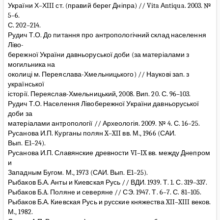
України Х–ХIII ст. (правий берег Дніпра) // Vita Аntiqua. 2003. №
5–6.
С. 202–214.
Рудич Т.О. До питання про антропологічний склад населення
Ліво-
бережної України давньоруської доби (за матеріалами з
могильника на
околиці м. Переяслава-Хмельницького) // Наукові зап. з
української
історії. Переяслав-Хмельницький, 2008. Вип. 20. С. 96–103.
Рудич Т.О. Населення Лівобережної України давньоруської
доби за
матеріалами антропології // Археологія. 2009. № 4. С. 16–25.
Русанова И.П. Курганы полян X–XII вв. М., 1966 (САИ.
Вып. Е1–24).
Русанова И.П. Славянские древности VI–IX вв. между Днепром
и
Западным Бугом. М., 1973 (САИ. Вып. Е1–25).
Рыбаков Б.А. Анты и Киевская Русь // ВДИ. 1939. Т. 1. С. 319–337.
Рыбаков Б.A. Поляне и северяне // СЭ. 1947. Т. 6–7. С. 81–105.
Рыбаков Б.А. Киевская Русь и русские княжества XII–XIII веков.
М., 1982.