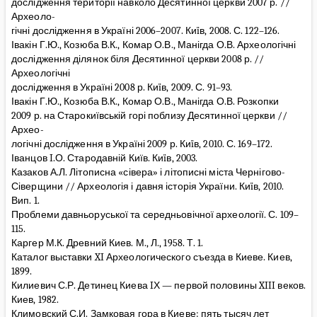
дослідження території навколо Десятинної церкви 2007 р. //
Археоло-
гічні дослідження в Україні 2006–2007. Киïв, 2008. С. 122–126.
Івакін Г.Ю., Козюба В.К., Комар О.В., Манігда О.В. Археологічні
дослідження ділянок біля Десятинної церкви 2008 р. //
Археологічні
дослідження в Україні 2008 р. Киïв, 2009. С. 91–93.
Івакін Г.Ю., Козюба В.К., Комар О.В., Манігда О.В. Розкопки
2009 р. на Старокиївській горі поблизу Десятинної церкви //
Архео-
логічні дослідження в Україні 2009 р. Киïв, 2010. С. 169–172.
Іванцов I.О. Стародавній Київ. Киïв, 2003.
Казаков А.Л. Літописна «сівера» і літописні міста Чернігово-
Сіверщини // Археологія і давня історія України. Киïв, 2010.
Вип. 1.
Проблеми давньоруської та середньовічної археології. С. 109–
115.
Каргер М.К. Древний Киев. М., Л., 1958. Т. 1.
Каталог выставки XI Археологического съезда в Киеве. Киев,
1899.
Килиевич С.Р. Детинец Киева IХ — первой половины XIII веков.
Киев, 1982.
Климовский С.И. Замковая гора в Киеве: пять тысяч лет