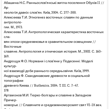
Абашина Н.С. Ранньослов’янськi житла поселення Обухiв II //
Ар-
хеологiя давнiх слов’ян. Киïв, 2004. С. 277–300.
Алексеева Т.И. Этногенез восточных славян по данным
антрополо-
гии. М., 1973.
Алексеева Т.И. Антропологическая характеристика восточных
сла-
вян эпохи средневековья в сравнительном освещении //
Восточные
славяне. Антропология и этническая история. М., 2002. С. 160–
169.
Андрощук Ф.О. Нормани і слов’яни у Подесенні: Моделі
культур-
ної взаємодії доби раннього середньовіччя. Киïв, 1999.
Андрощук Ф. Скандинавские древности в социальной
топографии
древнего Киева // Ruthenica. 2004. T. III. С. 7–47.
178
Артамонов М.И. Тюрко-болгары и славяне в Западном
Причер-
номорье // Славяните и средиземноморският свят VI–IХ век.