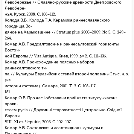
Левобережье // Славяно-русские древности Днепровского
Левобере-
жья. Курск, 2008. С. 108–112.
Колода В.В., Колода Т.А. Керамика раннеславянского
городища Во-
дяное на Харьковщине // Stratum plus. 2005–2009. No 5. С. 249–
264.
Комар А.В. Предсалтовские и раннесалтовский горизонты
Восточ-
ной Европы // Vita Antiqua. Киев, 1999. № 2. С. 111–136.
Комар А.В. Происхождение поясных наборов
раннесалтовского ти-
па // Культуры Евразийских степей второй половины I тыс. н. э.
(из
истории костюма). Самара, 2001. Т. 2. С. 103–117.
181
Комар О.В. Про час і обставини прийняття титулу «хакан»
прави-
телем русів // Дружинні старожитності Центрально-Східної
Європи
VIII–ХI ст. Чернігів, 2003. С. 102–107.
Комар А.В. Салтовская и «салтоидная» культуры в
Поднепровье //