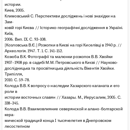
истории.
Киев, 2005.
Климовський С. Перспективи досліджень і нові знахідки на
Зам-
ковій горі Києва // Історико-географічні дослідження в Україні.
Киïв,
2006. Вип. IX. С. 93–108.
[Козловська В.Є.] Розкопки в Києві на горі Киселівці в 1940 р. //
Археологія. 1947. Т. 1. С. 141–152.
Козюба В.К. Фотографії та малюнки розкопок В.В. Хвойки
1907–1908 рр. в садибі М.М. Петровського в Києві // Науково-
дослідницька та просвітницька діяльність Вікентія Хвойки.
Трипілля,
2010. С. 59–78.
Колода В.В. К вопросу о наследии Хазарского каганата и его
роли в
истории восточных славян // Хазары. М., Иерусалим, 2005. С.
338–345.
Колода В.В. Взаимовлияние северянской и алано-болгарской
кера-
мической традиций конца I тысячелетия в Днепровском
лесостепном