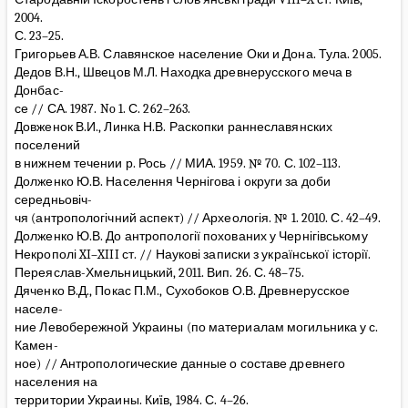
2004.
С. 23–25.
Григорьев А.В. Славянское население Оки и Дона. Тула. 2005.
Дедов В.Н., Швецов М.Л. Находка древнерусского меча в
Донбас-
се // СА. 1987. No 1. С. 262–263.
Довженок В.И., Линка Н.В. Раскопки раннеславянских
поселений
в нижнем течении р. Рось // МИА. 1959. № 70. С. 102–113.
Долженко Ю.В. Населення Чернігова і округи за доби
середньовіч-
чя (антропологічний аспект) // Археологія. № 1. 2010. С. 42–49.
Долженко Ю.В. До антропології похованих у Чернігівському
Некрополі XI–XIII ст. // Наукові записки з української історії.
Переяслав-Хмельницький, 2011. Вип. 26. С. 48–75.
Дяченко В.Д., Покас П.М., Сухобоков О.В. Древнерусское
населе-
ние Левобережной Украины (по материалам могильника у с.
Камен-
ное) // Антропологические данные о составе древнего
населения на
территории Украины. Киïв, 1984. С. 4–26.