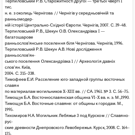
Терпиловський Р.В. Старожитності другої — третьої чверті I
тис.
н. е. з околиць Чернігова // Чернігів у середньовічній та
ранньомодер-
ній історії Центрально-Східної Європи. Чернігів, 2007. С. 39–48.
Терпиловський Р.В., Шекун О.В. Олександрівка I —
багатошарове
ранньослов’янське поселення біля Чернігова. Чернігів, 1996.
Терпиловський Р.В. Шекун А.В. Новi дослiдження
ранньослов’ян-
ського поселення Олександрiвка 1 // Археологiя давнiх
слов’ян. Киïв,
2004. С. 215–238.
Тимофеев Е.И. Расселение юго-западной группы восточных
славян
по материалам могильников X–XIII вв. // СА. 1961. № 3. С. 56–75.
Тимощук Б.А. Восточнославянская община VI–X вв. н. э. М.,1990.
Тимощук Б.А. Восточные славяне: от общины к городам. М.,
1995.
Тихомиров Н.А. Могильник Лебяжье 3 под Курском // Славяно-
рус-
ские древности Днепровского Левобережья. Курск, 2008. С. 164–
175.