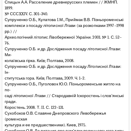
Спицын А.А. Расселение древнерусских племен // ЖМНП.
1899.
№ СССXXIV. С. 301–340.
Супруненко О.Б., Кулатова I.М., Приймак В.В. Пізньороменські
комплекси з посаду літописної Лтави (за розкопками 1997–1998
рр.) //
Археологічний літопис Лівобережної України. 2001. № 1. С. 52–
76.
Супруненко О.Б. и др. Дослідження посаду літописної Лтави:
Ми-
колаївська гірка. Киïв; Полтава, 2008.
Супруненко О.Б. и др. Дослідження посаду Літописної Лтави:
Ін-
ститутська гора. Киïв; Полтава, 2009. Ч. 1–2.
Супруненко О.Б., Пуголовок Ю.О. Пізньороменське житло на
по-
саді літописної Лтави // Стародавній Іскоростень і слов’янські
гради.
Коростень. 2008. Т. II. С. 122–131.
Сухобоков О.В. Славяне Днепровского Левобережья
(роменская
культура и ее предшественики). Киев, 1975.
Сухобоков О.В. До питания про пам’ятки волинцевського типу