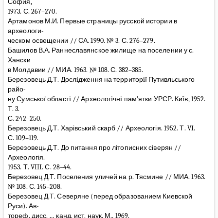
София,
1973. С. 267–270.
Артамонов М.И. Первые страницы русской истории в
археологи-
ческом освещении // СА. 1990. № 3. С. 276–279.
Башилов В.А. Раннеславянское жилище на поселении у с.
Хански
в Молдавии // МИА. 1963. № 108. С. 382–385.
Березовець Д.Т. Дослiдження на территорiї Путивльського
райо-
ну Сумської областi // Археологiчнi пам’ятки УРСР. Киïв, 1952.
Т. 3.
С. 242–250.
Березовець Д.Т. Харівський скарб // Археологія. 1952. Т. VI.
С. 109–119.
Березовець Д.Т. До питання про літописних сіверян //
Археологія.
1953. Т. VIII. С. 28–44.
Березовец Д.Т. Поселения уличей на р. Тясмине // МИА. 1963.
№ 108. С. 145–208.
Березовец Д.Т. Северяне (перед образованием Киевской
Руси). Ав-
тореф. дисс. … канд. ист. наук. М., 1969.