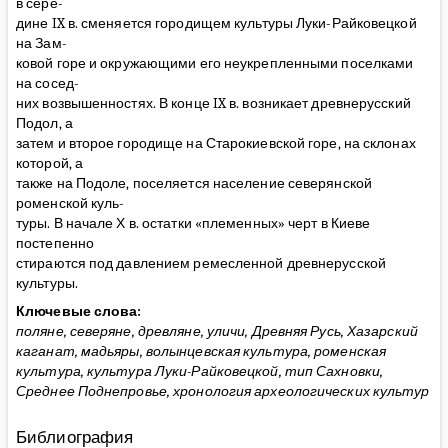
в сере-
дине IX в. сменяется городищем культуры Луки-Райковецкой
на Зам-
ковой горе и окружающими его неукрепленными поселками
на сосед-
них возвышенностях. В конце IX в. возникает древнерусский
Подол, а
затем и второе городище на Старокиевской горе, на склонах
которой, а
также на Подоле, поселяется население северянской
роменской куль-
туры. В начале Х в. остатки «племенных» черт в Киеве
постепенно
стираются под давлением ремесленной древнерусской
культуры.
Ключевые слова:
поляне, северяне, древляне, уличи, Древняя Русь, Хазарский
каганат, мадьяры, волынцевская культура, роменская
культура, культура Луки-Райковецкой, тип Сахновки,
Среднее Поднепровье, хронология археологических культур
Библиография