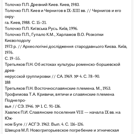
Толочко П.П. Древний Киев. Киев, 1983.
Толочко П.П. Киев и Чернигов в IX–XIII вв. // Чернигов и его
окру-
га. Киев, 1988. С. 15–21.
Толочко П.П. Київська Русь. Киïв, 1996.
Толочко П.П., Гупало К.М., Харламов В.О. Розкопки
Києвоподолу
1973 р. // Археологічні дослідження стародавнього Києва. Киïв,
1976.
С. 19–55.
Третьяков П.Н. Об истоках культуры роменско-боршевской
древ-
нерусской группировки // СА. 1969. № 4. С. 78–90.
188
Третьяков П.Н. Восточнославянские племена. М., 1953.
Трофимова Т.А. Кривичи, вятичи и славянские племена
Поднепро-
вья // СЭ. 1946. № 1. С. 91–136.
Хавлюк П.И. Славянские поселения VIII — начала IX вв. на
Юж-
ном Буге // АСГЭ. 1962. Вып. 4. С. 116–126.
Швецов М.Л. Новогригорьевское погребение и этническая