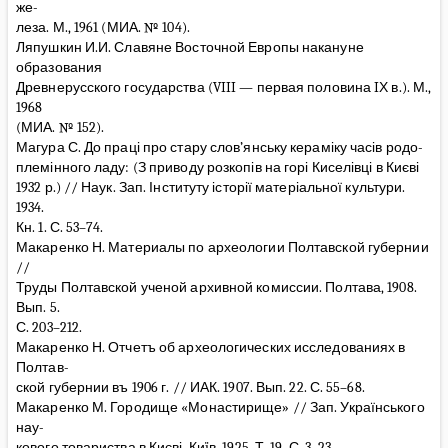
же-
леза. М., 1961 (МИА. № 104).
Ляпушкин И.И. Славяне Восточной Европы накануне
образования
Древнерусского государства (VIII — первая половина IХ в.). М.,
1968
(МИА. № 152).
Магура С. До праці про стару слов’янську кераміку часів родо-
племінного ладу: (З приводу розкопів на горі Киселівці в Києві
1932 р.) // Наук. Зап. Інституту історії матеріальної культури.
1934.
Кн. 1. С. 53–74.
Макаренко Н. Материалы по археологии Полтавской губернии
//
Труды Полтавской ученой архивной комиссии. Полтава, 1908.
Вып. 5.
С. 203–212.
Макаренко Н. Отчетъ об археологических исследованиях в
Полтав-
ской губернии въ 1906 г. // ИАК. 1907. Вып. 22. С. 55–68.
Макаренко М. Городище «Монастирище» // Зап. Українського
нау-
кового товариства в Києві. Киïв, 1925. Т. 19. С. 3–23.