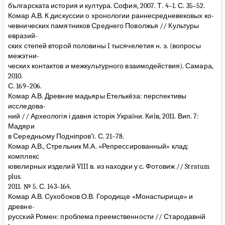
българската история и култура. София, 2007. Т. 4–1. С. 35–52.
Комар А.В. К дискуссии о хронологии раннесредневековых ко-
чевнических памятников Среднего Поволжья // Культуры
евразий-
ских степей второй половины I тысячелетия н. э. (вопросы
межэтни-
ческих контактов и межкультурного взаимодействия). Самара,
2010.
С. 169–206.
Комар А.В. Древние мадьяры Етелькёза: перспективы
исследова-
ний // Археологія і давня історія України. Киïв, 2011. Вип. 7:
Мадяри
в Середньому Подніпров’ї. С. 21–78.
Комар А.В., Стрельник М.А. «Репрессированный» клад:
комплекс
ювелирных изделий VIII в. из находки у с. Фотовиж // Stratum
plus.
2011. № 5. С. 143–164.
Комар А.В. Сухобоков О.В. Городище «Монастырище» и
древне-
русский Ромен: проблема преемственности // Стародавній