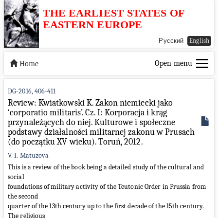
THE EARLIEST STATES OF
EASTERN EUROPE
Русский
English
Open menu
Home
DG-2016, 406-411
Review: Kwiatkowski K. Zakon niemiecki jako
‘corporatio militaris’. Cz. I: Korporacja i krąg
przynależących do niej. Kulturowe i społeczne
podstawy działalności militarnej zakonu w Prusach
(do początku XV wieku). Toruń, 2012.
V. I. Matuzova
This is a review of the book being a detailed study of the cultural and
social
foundations of military activity of the Teutonic Order in Prussia from
the second
quarter of the 13th century up to the first decade of the 15th century.
The religious