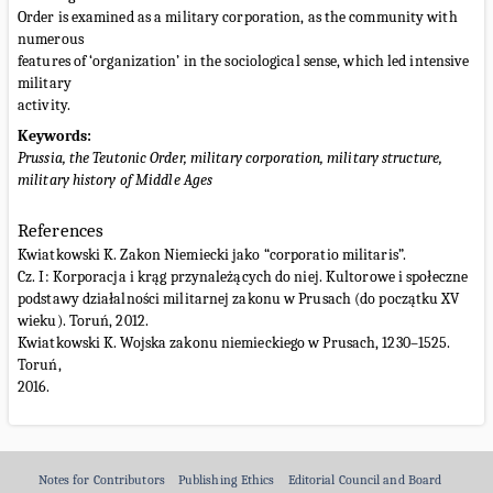
Order is examined as a military corporation, as the community with
numerous
features of ‘organization’ in the sociological sense, which led intensive
military
activity.
Keywords:
Prussia, the Teutonic Order, military corporation, military structure,
military history of Middle Ages
References
Kwiatkowski K. Zakon Niemiecki jako “corporatio militaris”.
Cz. I: Korporacja i krąg przynależących do niej. Kultorowe i społeczne
podstawy działalności militarnej zakonu w Prusach (do początku XV
wieku). Toruń, 2012.
Kwiatkowski K. Wojska zakonu niemieckiego w Prusach, 1230–1525.
Toruń,
2016.
Notes for Contributors
Publishing Ethics
Editorial Council and Board