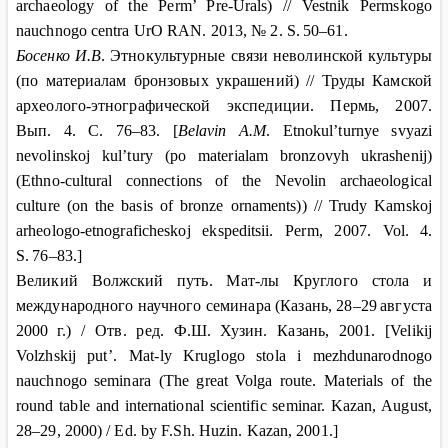
archaeology of the Perm’ Pre-Urals) // Vestnik Permskogo
nauchnogo centra UrO RAN. 2013, № 2. S
.
50–61.
Босенко И.В
. Этнокультурные связи неволинской культуры
(по материалам бронзовых украшений) // Труды Камской
археолого-этнографической экспедиции. Пермь
, 2007.
Вып
. 4.
С
. 76–83. [
Belavin A.M
. Etnokul’turnye svyazi
nevolinskoj kul’tury (po materialam bronzovyh ukrashenij)
(Ethno-cultural connections of the Nevolin archaeological
culture (on the basis of bronze ornaments)) // Trudy Kamskoj
arheologo-etnograficheskoj ekspeditsii. Perm
, 2007.
Vol
.
4.
S
.
76–83.]
Великий Волжский путь. Мат-лы Круглого стола и
международного научного семинара (Казань, 28–29
августа
2000
г.) / Отв. ред. Ф.Ш.
Хузин. Казань, 2001. [
Velikij
Volzhskij
put
’.
Mat
-
ly
Kruglogo
stola
i
mezhdunarodnogo
nauchnogo
seminara
(
The
great
Volga
route
.
Materials of the
round table and international scientific seminar. Kazan, August,
28–29, 2000) / Ed. by F.Sh. Huzin. Kazan
, 2001.]