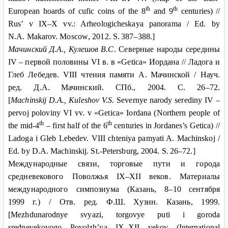
th
th
European hoards of cufic coins of the 8
and 9
centuries)
//
Rus’ v IX–X vv.: Arheologicheskaya panorama / Ed. by
N.A. Makarov. Moscow
, 2012.
S
.
387–388.]
Мачинский
Д.А., Кулешов
В.С
. Северные народы середины
IV
– первой половины
VI
в. в «
Getica
» Иордана // Ладога и
Глеб Лебедев.
VIII
чтения памяти А.
Мачинской / Науч.
ред. Д.А.
Мачинский. СПб
., 2004.
С
. 26–72.
[
Machinskij D.A., Kuleshov V.S
. Severnye narody serediny IV –
pervoj poloviny VI vv. v «Getica» Iordana (Northern people of
th
th
the mid-4
– first half of the 6
centuries in Jordanes’s Getica) //
Ladoga i Gleb Lebedev. VIII chteniya pamyati A. Machinskoj /
Ed. by D.A. Machinskij. St
.-
Petersburg
, 2004.
S
.
26–72.]
Международные связи, торговые пути и города
средневекового Поволжья IX–XII
веков. Материалы
международного симпозиума (Казань, 8–10
сентября
1999
г.) / Отв. ред. Ф.Ш.
Хузин. Казань, 1999.
[Mezhdunarodnye svyazi, torgovye puti i goroda
srednevekovogo Povolzh’ya IX–XII vekov (International