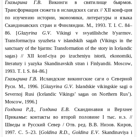
Глазырина
Г.В
. Викинги в святилище бьярмов.
Трансформация сюжета в исландских сагах //
XII
конф-ция
по изучению истории, экономики, литературы и языка
Скандинавских стран и Финляндии. М., 1993. Т.
I
. С.
84–
86. [
Glazyrina G
.
V
.
Vikingi
v
svyatilishche
b
'
yarmov
.
Transformaciya syuzheta v islandskih sagah (Vikings in the
sanctuary of the bjarms: Transformation of the story in Icelandic
sagas) // XII konf-ciya po izucheniyu istorii, ekonomiki,
literatury i yazyka Skandinavskih stran i Finlyandii. Moscow
,
1993.
T
.
I
.
S
.
84–86.]
Глазырина
Г.В.
Исландские викингские саги о Северной
Руси. М., 1996.
[
Glazyrina G.V
. Islandskie vikingskie sagi o
Severnoj Rusi (Icelandic Vikings’ sagas on Northern Rus’).
Moscow
, 1996.]
Голдина
Р.Д., Голдина
Е.В.
Скандинавия и Верхнее
Прикамье: контакты во второй половине
I
тыс. н.э. //
Шведы и Русский Север / Отв. ред. В
.
В
.
Низов
.
Киров
,
1997.
С
. 5–23. [
Goldina R.D., Goldina E.V
. Skandinaviya i