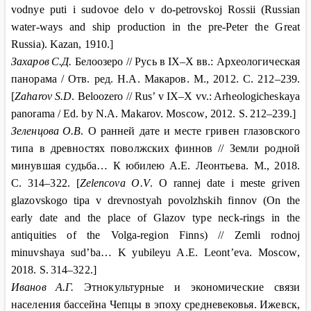
vodnye puti i sudovoe delo v do-petrovskoj Rossii (Russian
water-ways and ship production in the pre-Peter the Great
Russia). Kazan
, 1910.]
Захаров
С.Д.
Белоозеро // Русь в IX–X
вв.: Археологическая
панорама / Отв. ред. Н
.
А
.
Макаров
.
М
., 2012.
С
. 212–239.
[
Zaharov S.D
. Beloozero // Rus’ v IX–X vv.: Arheologicheskaya
panorama / Ed. by N.A. Makarov. Moscow
, 2012.
S
.
212–239.]
Зеленцова
О.В
. О ранней дате и месте гривен глазовского
типа в древностях поволжских финнов // Земли родной
минувшая судьба… К
юбилею
А
.
Е
.
Леонтьева
.
М
., 2018.
С
. 314–322. [
Zelencova O.V
. O rannej date i meste griven
glazovskogo tipa v drevnostyah povolzhskih finnov (On the
early date and the place of Glazov type neck-rings in the
antiquities of the Volga-region Finns) // Zemli rodnoj
minuvshaya sud’ba… K
yubileyu
A
.
E
.
Leont
’
eva
.
Moscow
,
2018.
S
.
314–322.]
Иванов
А.Г.
Этнокультурные и экономические связи
населения бассейна Чепцы в эпоху средневековья. Ижевск
,