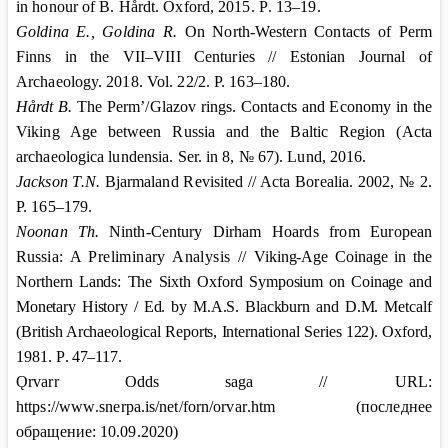
in honour of B. Hårdt. Oxford, 2015.
Р
. 13–19.
Goldina
Е
., Goldina R.
On North-Western Contacts of Perm
Finns in the VII–VIII Centuries // Estonian Journal of
Archaeology. 2018. Vol. 22/2. P. 163–180.
Hårdt B.
The Perm’/Glazov rings. Contacts and Economy in the
Viking Age between Russia and the Baltic Region (Acta
archaeologica lundensia. Ser. in 8, № 67). Lund, 2016.
Jackson T.N.
Bjarmaland Revisited // Acta Borealia. 2002, № 2.
P. 165–179.
Noonan Th.
Ninth-Century
Dirham
Hoards from European
Russia:
A Preliminary Analysis //
Viking-Age Coinage in the
Northern Lands: The Sixth Oxford
Symposium on Coinage and
Monetary History / Ed. by M.A.S. Blackburn
and D.M. Metcalf
(British Archaeological Reports, International Series 122). Oxford
,
1981.
P
.
47–117.
Ǫ
rvarr
Odds
saga
//
URL
:
https
://
www
.
snerpa
.
is
/
net
/
forn
/
orvar
.
htm
(
последнее
обращение: 10.09.2020)