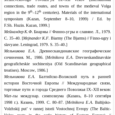
connections, trade routes, and towns of the medieval Volga
th
th
region in the 9
–12
centuries). Materials of the international
symposium (Kazan, September 8–10, 1999) / Ed. by
F.Sh. Huzin. Kazan
, 1999.]
Мейнандер
К.Ф
. Биармы // Финно-угры и славяне. Л., 1979.
С
. 35–40. [
Mejnander K.F
. Biarmy (The Bjarms)
// Finno-ugry i
slavyane. Leningrad, 1979. S. 35–40.]
Мельникова
Е
.
А
.
Древнескандинавские
географические
сочинения
.
М
., 1986. [
Melnikova E.A
. Drevneskandinavskie
geograficheskie sochineniya (Old Scandinavian geographical
treatises). Moscow
, 1986.]
Мельникова
Е.А.
Балтийско-Волжский путь в ранней
истории Восточной Европы // Международные связи,
торговые пути и города Среднего Поволжья IX–XII
веков:
Мат-лы междунар. симпозиума (Казань, 8–10
сентября
1998
г.). Казань, 1999. С.
80–87. [
Melnikova E
.
A
.
Baltijsko
-
Volzhskij
put
’
v
rannej
istorii
Vostochnoj
Evropy
(
The
Baltic
-