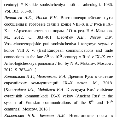
century) // Kratkie soobshcheniya instituta arheologii.
1986.
Vol
.
183.
S
.
3–9.]
Леонтьев
А.Е., Носов
Е.Н.
Восточноевропейские пути
сообщения и торговые связи в конце
VIII
–
X
в. // Русь в
IX
–
X
вв.: Археологическая панорама / Отв. ред. Н
.
А
.
Макаров
.
М
., 2012.
С
. 383–401. [
Leont’ev A.E., Nosov E.N.
Vostochnoevropejskie puti soobshcheniya i torgovye svyazi v
konce VIII–X v. (East-European communications and trade
th
th
connections in the late 8
to 10
century) // Rus’ v IX–X vv.:
Arheologicheskaya panorama / Ed. by N.A. Makarov. Moscow
,
2012.
S
.
383–401.]
Коновалова
И.Г., Мельникова
Е.А.
Древняя Русь в системе
евразийских коммуникаций
I
X
–
X
веков. М
., 2018.
[
Konovalova I.G., Melnikova E.A
. Drevnyaya Rus’ v sisteme
evrazijskih kommunikacij IX–X vekov (Ancient Rus’ in the
th
th
system of Eurasian communications of the 9
and 10
centuries). Moscow
, 2018.]
Крыласова
Н.Б., Белавин
A
.
M
.
Неволинские пояса в