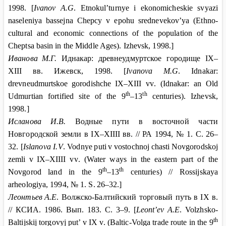
1998. [
Ivanov A.G
. Etnokul’turnye i ekonomicheskie svyazi
naseleniya bassejna Chepcy v epohu srednevekov’ya (Ethno-
cultural and economic connections of the population of the
Cheptsa basin in the Middle Ages). Izhevsk
, 1998.]
Иванова
М.Г.
Иднакар: древнеудмуртское городище IX–
XIII вв. Ижевск, 1998. [
Ivanova M
.
G
.
Idnakar
:
drevneudmurtskoe
gorodishche
IX
–
XIII vv
.
(Idnakar: an Old
th
th
Udmurtian fortified site of the 9
–13
centuries). Izhevsk
,
1998.]
Исланова
И.В.
Водные пути в восточной части
Новгородской земли в IX–
XIIII
вв. // РА 1994, №
1. С.
26
–
32. [
Islanova I
.
V
.
Vodnye
puti
v
vostochnoj
chasti
Novgorodskoj
zemli
v
IX
–
XIIII vv
.
(Water ways in the eastern part of the
th
th
Novgorod land in the 9
–13
centuries) // Rossijskaya
arheologiya, 1994, № 1. S
.
26–32.]
Леонтьев
А.Е
. Волжско-Балтийский торговый путь в
IX
в.
// КСИА. 1986. Вып
. 183.
С
. 3–9. [
Leont’ev A.E
. Volzhsko-
th
Baltijskij torgovyj put’ v IX v. (Baltic-Volga trade route in the 9