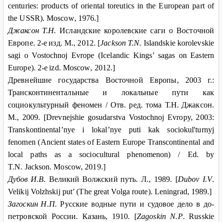
centuries: products of oriental toreutics in the European part of
the USSR). Moscow
, 1976.]
Джаксон
Т.Н.
Исландские королевские саги о Восточной
Европе.
2-
е
изд
.
М
., 2012. [
Jackson T.N
. Islandskie korolevskie
sagi o Vostochnoj Evrope (Icelandic Kings’ sagas on Eastern
Europe).
2-
e
izd
.
Moscow
, 2012.]
Древнейшие государства Восточной Европы, 2003
г.:
Трансконтинентальные и локальные пути как
социокультурный феномен / Отв. ред. тома Т.Н.
Джаксон.
М
., 2009. [Drevnejshie gosudarstva Vostochnoj Evropy, 2003:
Transkontinental’nye i lokal’nye puti kak sociokul'turnyj
fenomen (Ancient states of Eastern Europe Transcontinental and
local paths as a sociocultural phenomenon) / Ed. by
T.N. Jackson. Moscow, 2019.]
Дубов
И
.
В
.
Великий
Волжский
путь
.
Л
., 1989. [
Dubov I.V
.
Velikij Volzhskij put’ (The great Volga route). Leningrad
, 1989.]
Загоскин
Н.П.
Русские водные пути и судовое дело в до-
петровской России. Казань
, 1910. [
Zagoskin N.P
. Russkie