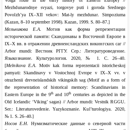
Volga
route
in
the
early
history
of
Eastern
Europe
)
//
Mezhdunarodnye
svyazi
,
torgovye
puti
i
goroda
Srednego
Povolzh
’
ya
IX
–
XII vekov
:
Mat
-
ly
mezhdunar
.
Simpoziuma
(
Kazan
, 8–10
september
1998).
Kazan
, 1999.
S
.
80–87.]
Мельникова
Е.А.
Мотив как форма репрезентации
исторической памяти: Скандинавы в Восточной Европе в
IX
–
X
вв. в отражении древнеисландских викингских саг //
Arbor
mundi
: Вестник РГГУ. Сер.: Литературоведение.
Языкознание
.
Культурология
. 2020, № 1.
С
. 26–40.
[
Melnikova E.A
. Motiv kak forma reprezentacii istoricheskoj
pamyati: Skandinavy v Vostochnoj Evrope v IX–X vv. v
otrazhenii drevneislandskih vikingskih sag (Motif as a form of
the representation of historical memory: Scandinavians in
th
th
Eastern Europe in the 9
and 10
centuries as depicted in the
Old Icelandic ‘Viking’ sagas) // Arbor mundi: Vestnik RGGU.
Ser.: Literaturovedenie. Yazykoznanie
.
Kul
’
turologiya
. 2020,
№
1.
S
.
26–40.]
Носов
Е.Н.
Нумизматические данные о северной части