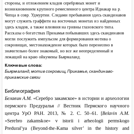
стороны, и отложением кладов серебряных монет и
возникновением крупного ремесленного центра Иднакар на р.
Чепца в совр. Удмуртии. Следами пребывания здесь скандинавов
могут служить граффити на восточных монетах из найденных
здесь кладов, а также влияния на гривны глазовского типа.
Рассказы о богатствах Прикамья побывавших здесь скандинавов
могли послужить импульсом для формирования мотива о
сокровищах, местонахождение которых было перенесено в
значительно более знакомый, но все же неопределенный и
лежащий на краю ойкумены Бьярмаланд.
Ключевые слова:
Бьярмаланд, мотив сокровищ, Прикамье, скандинаво-
прикамские связи
Библиография
Белавин
А.М.
«Серебро закамское» в истории и археологии
пермского Предуралья // Вестник Пермского научного
центра УрО РАН. 2013, №
2. С
. 50–61. [
Belavin A.M
.
«Serebro zakamskoe» v istorii i arheologii permskogo
Predural’ya (Beyond-the-Kama silver’ in the history and