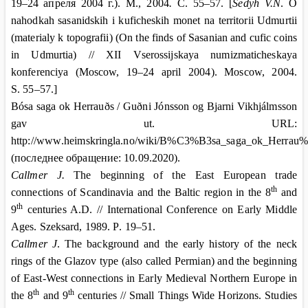
19–24
апреля 2004
г.). М
., 2004
.
С
. 55–57. [
Sedyh V.N
. O
nahodkah sasanidskih i kuficheskih monet na territorii Udmurtii
(materialy k topografii) (On the finds of Sasanian and cufic coins
in Udmurtia) // XII Vserossijskaya numizmaticheskaya
konferenciya (Moscow, 19–24 april 2004). Moscow, 2004.
S. 55–57.]
Bósa saga ok Herrauðs / Guðni Jónsson og Bjarni Vikhjálmsson
gav ut. URL
:
http
://
www
.
heimskringla
.
no
/
wiki
/
B
%
C
3%
B
3
sa
_
saga
_
ok
_
Herrau
%
(
последнее обращение:
10.09.2020).
Callmer J.
The beginning of the East European trade
th
connections of Scandinavia and the Baltic region in the 8
and
th
9
centuries A.D. // International
Conference on Early Middle
Ages. Szeksard, 1989.
Р
. 19–51.
Callmer J
. The background and the early history of the neck
rings of the Glazov type (also called Permian) and the beginning
of East-West connections in Early Medieval Northern Europe in
th
th
the 8
and 9
centuries // Small Things Wide Horizons. Studies