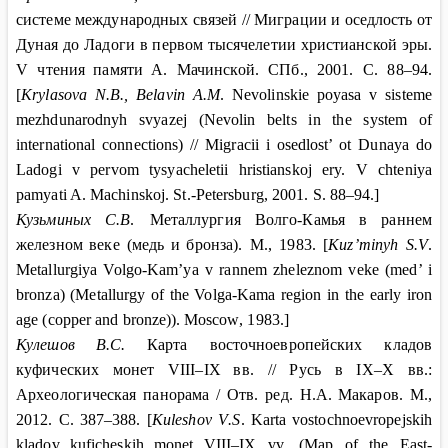
системе международных связей // Миграции и оседлость от
Дуная до Ладоги в первом тысячелетии христианской эры.
V
чтения
памяти
А
.
Мачинской
.
СПб
., 2001.
С
. 88–94.
[
Krylasova N.B., Belavin A.M
. Nevolinskie poyasa v sisteme
mezhdunarodnyh svyazej (Nevolin belts in the system of
international connections) // Migracii i osedlost’ ot Dunaya do
Ladogi v pervom tysyacheletii hristianskoj ery. V chteniya
pamyati A. Machinskoj. St.-Petersburg, 2001. S. 88–94.]
Кузьминых
С
.
В
.
Металлургия
Волго
-
Камья
в
раннем
железном
веке
(
медь
и
бронза
).
М
., 1983. [
Kuz’minyh S.V
.
Metallurgiya Volgo-Kam’ya v rannem zheleznom veke (med’ i
bronza) (Metallurgy of the Volga-Kama region in the early iron
age (copper and bronze)).
Moscow
, 1983.]
Кулешов
В.С.
Карта восточноевропейских кладов
куфических монет
VIII
–
IX
вв. //
Русь в
IX
–
X
вв.:
Археологическая панорама / Отв. ред. Н.А.
Макаров. М.,
2012. С.
387–388. [
Kuleshov V
.
S
.
Karta
vostochnoevropejskih
kladov
kuficheskih
monet
VIII
–
IX vv
.
(Map of the East-