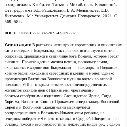
и мир ислама. К юбилею Татьяны Михайловны Калининой.
Отв. ред. тома Б.Е. Рашковский, Е.А. Мельникова, Е.В.
Литовских. М.: Университет Дмитрия Пожарского, 2021. С.
569
–582.
DOI
:
10.32608/1560-1382-2021-42-569-582
Аннотация:
В рассказах исландских королевских и викингских
саг о поездках в Бьярмаланд, как правило, используется мотив
сокровищ, хранящихся в святилище бога Йомали, которое грабят
викинги. Происхождение мотива неясно, поскольку земли,
охватываемые хоронимом Бьярмаланд — Беломорье и Подвинье —
крайне бедны находками серебряных изделий и монет. Однако
пролонгация Балтийско-Волжского пути на восток во второй
половине VIII в. открыла возможности непосредственных
контактов скандинавов с Прикамьем, чрезвычайно
богатым серебряными изделиями Сасанидского Ирана, Согда,
Хорезма, Византии. Связи с Прикамьем северо-запада Восточной
Европы и Восточной Скандинавии маркируются
распространением в Волховско-Ильменьском регионе, на
северном побережье Финского залива, в Средней Швеции и на о.
Готланд поясов неволинского типа, некоторых видов бус, с одной