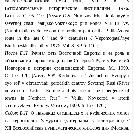
балтийско-волжского пути конца
VIII
–
IX
вв. //
Вспомогательные исторические дисциплины. 1976.
Вып.
8. С.
95–110. [
Nosov E
.
N
.
Numizmaticheskie
dannye
o
severnoj
chasti
baltijsko
-
volzhskogo
puti
konca
VIII
–
IX vv
.
(Numismatic evidences on the northern part of the Baltic-Volga
th
th
route in the late 8
and 9
centuries) // Vspomogatel’nye
istoricheskie discipliny.
1976.
Vol
.
8.
S
.
95–110.]
Носов
Е.Н.
Речная сеть Восточной Европы и ее роль в
образовании городских центров Северной Руси // Великий
Новгород в истории средневековой Европы. М
., 1999.
С
. 157–170. [
Nosov E.N
. Rechnaya set’ Vostochnoj Evropy i
eyo rol’ v obrazovanii gorodskih centrov Severnoj Rusi (River
network of Eastern Europe and its role in the emergence of
towns in Northern Rus’) // Velikij Novgorod v istorii
srednevekovoj Evropy. Moscow
, 1999.
S
.
157–170.]
Седых
В.Н
. О находках сасанидских и куфических монет
на территории Удмуртии (материалы к топографии)
//
XII
Всероссийская нумизматическая конференция (Москва,