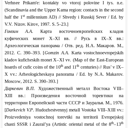
Verhnee Prikam'e: kontakty vo vtoroj polovine I tys. n.e.
(Scandinavia and the Upper Kama region: contacts in the second
st
half the 1
millennium AD) // Shvedy i Russkij Sever / Ed. by
V.V. Nizov. Kirov
, 1997.
S
.
5–23.]
Гомзин
А.А.
Карта восточноевропейских кладов
куфических монет Х–Х
I
вв. //
Русь в
IX
–
X
вв.:
Археологическая панорама / Отв. ред. Н.А.
Макаров. М.,
2012. С.
390–393. [
Gomzin A
.
A
.
Karta
vostochnoevropejskih
kladov
kuficheskih
monet
X
–
XI vv
.
(Map of the East-European
th
th
hoards of cufic coins of the 10
and 11
centuries) // Rus’ v IX–
X vv.: Arheologicheskaya panorama / Ed. by N.A. Makarov.
Moscow
, 2012.
S
.
390–393.]
Даркевич
В.П.
Художественный металл Востока
VIII
–
XIII
вв.: Произведения восточной торевтики на
территории Европейской части СССР и Зауралья. М
., 1976.
[
Darkevich V.P
. Hudozhestvennyj metall Vostoka VIII–XIII vv.:
Proizvedeniya vostochnoj torevtiki na territorii Evropejskoj
th
th
chasti SSSR i Zaural’ya (Artistic oriental metal of the 8
–13