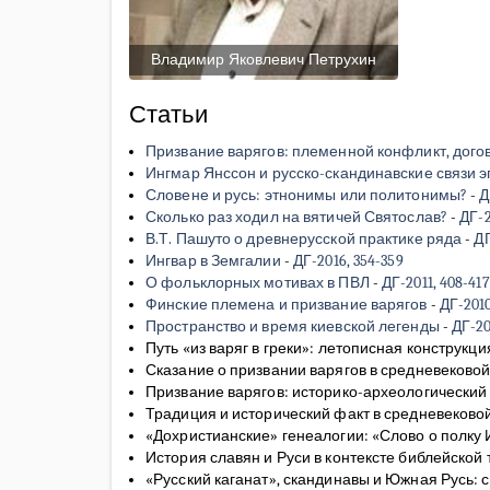
Владимир Яковлевич Петрухин
Статьи
Призвание варягов: племенной конфликт, догов
Ингмар Янссон и русско-скандинавские связи э
Словене и русь: этнонимы или политонимы?
-
Д
Сколько раз ходил на вятичей Святослав?
-
ДГ-2
В.Т. Пашуто о древнерусской практике ряда
-
ДГ
Ингвар в Земгалии
-
ДГ-2016, 354-359
О фольклорных мотивах в ПВЛ
-
ДГ-2011, 408-417
Финские племена и призвание варягов
-
ДГ-2010
Пространство и время киевской легенды
-
ДГ-20
Путь «из варяг в греки»: летописная конструк
Сказание о призвании варягов в средневеково
Призвание варягов: историко-археологический
Традиция и исторический факт в средневеково
«Дохристианские» генеалогии: «Слово о полку
История славян и Руси в контексте библейской
«Русский каганат», скандинавы и Южная Русь: