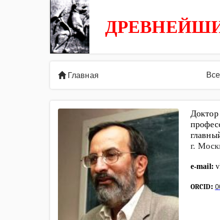
ДРЕВНЕЙШИ
Все
Главная
Доктор
профес
главны
г. Моск
e-mail:
v
:
ORCID
0