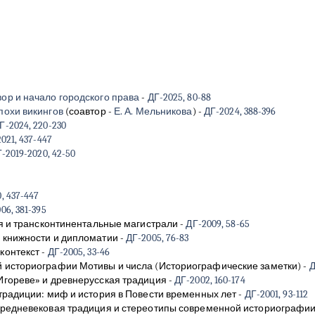
ор и начало городского права
-
ДГ-2025, 80-88
похи викингов
(соавтор -
Е. А. Мельникова
)
-
ДГ-2024, 388-396
Г-2024, 220-230
021, 437-447
-2019-2020, 42-50
, 437-447
06, 381-395
ция и трансконтинентальные магистрали
-
ДГ-2009, 58-65
й книжности и дипломатии
-
ДГ-2005, 76-83
 контекст
-
ДГ-2005, 33-46
й историографии Мотивы и числа (Историографические заметки)
-
Д
 Игореве» и древнерусская традиция
-
ДГ-2002, 160-174
 традиции: миф и история в Повести временных лет
-
ДГ-2001, 93-112
 средневековая традиция и стереотипы современной историографи